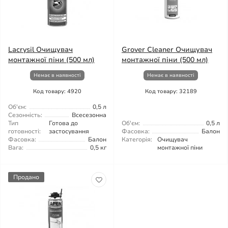
Lacrysil Очищувач
Grover Cleaner Очищувач
монтажної піни (500 мл)
монтажної піни (500 мл)
Немає в наявності
Немає в наявності
Код товару: 4920
Код товару: 32189
Об'єм:
0,5 л
Сезонність:
Всесезонна
Тип
Готова до
Об'єм:
0,5 л
готовності:
застосування
Фасовка:
Балон
Фасовка:
Балон
Категорія:
Очищувач
Вага:
0,5 кг
монтажної піни
Продано