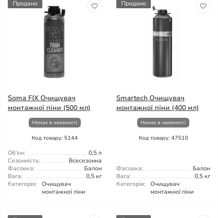
Продано
Продано
Soma FIX Очищувач
Smartech Очищувач
монтажної піни (500 мл)
монтажної піни (400 мл)
Немає в наявності
Немає в наявності
Код товару: 5144
Код товару: 47510
Об'єм:
0,5 л
Сезонність:
Всесезонна
Фасовка:
Балон
Фасовка:
Балон
Вага:
0,5 кг
Вага:
0,5 кг
Категорія:
Очищувач
Категорія:
Очищувач
монтажної піни
монтажної піни