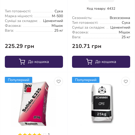
Код товару: 4432
Тип готовності:
Суха
Марка міцності:
М-500
Сезонність:
Всесезонна
Суміші за складом:
Цементний
Тип готовності:
Суха
Фасовка:
Мішок
Суміші за складом:
Цементний
Вага:
25 кг
Фасовка:
Мішок
Вага:
25 кг
225.29 грн
210.71 грн
До кошика
До кошика
Популярний
Популярний
1