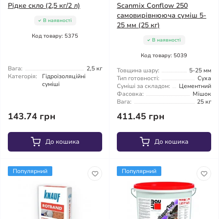
Рідке скло (2,5 кг/2 л)
Scanmix Conflow 250
самовирівнююча суміш 5-
В наявності
25 мм (25 кг)
Код товару: 5375
В наявності
Код товару: 5039
Вага:
2,5 кг
Товщина шару:
5-25 мм
Категорія:
Гідроізоляційні
Тип готовності:
Суха
суміші
Суміші за складом:
Цементний
Фасовка:
Мішок
Вага:
25 кг
143.74 грн
411.45 грн
До кошика
До кошика
Популярний
Популярний