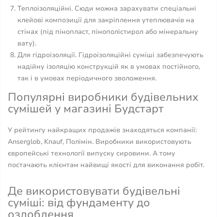
Теплоізоляційні. Сюди можна зарахувати спеціальні
клейові композиції для закріплення утеплювачів на
стінах (під пінопласт, пінополістирол або мінеральну
вату).
Для гідроізоляції. Гідроізоляційні суміші забезпечують
надійну ізоляцію конструкцій як в умовах постійного,
так і в умовах періодичного зволоження.
Популярні виробники будівельних
сумішей у магазині Будстарт
У рейтингу найкращих продажів знаходяться компанії:
Anserglob, Knauf, Полімін. Виробники використовують
європейські технології випуску сировини. А тому
постачають клієнтам найвищі якості для виконання робіт.
Де використовувати будівельні
суміші: від фундаменту до
оздоблення