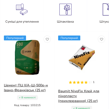
Суміші для утеплення
Шпаклівка
Штука
Популярний
Популярний
1
Цемент ПЦ ІІ/А-Ш-500р-н
Івано-Франківськ (25 кг)
Baumit NivoFix Клей для
пінопласту
В наявності
(приклеювання) (25 кг)
Код товару: 103215
В наявності