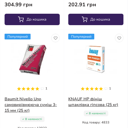
304.99 грн
202.91 грн
До кошика
До кошика
Популярний
Популярний
1
1
Baumit Nivello Uno
KNAUF HP фініш
самовирівнююча суміш 3-
шпаклівка гіпсова (25 кг)
15 мм (25 кг)
В наявності
В наявності
Код товару: 4833