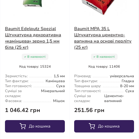
Baumit Edelputz Spezial
Baumit MPA 35 L
Штукатурка декоративна
Штукатурка цементно-
«камінцева» зерно 1,5 мм
вапняна на основі перліту
біла (25 кг)
(25 кг)
В наявності
В наявності
Код товару: 15324
Код товару: 11406
Зернистість:
1,5 мм
Різновид:
універсальна
Тип фактури:
Камінцева
Тип фактури:
Гладка
Тип готовності:
Суха
Товщина шару:
8-20 мм
Суміші за
Мінеральний
Тип готовності:
Суха
складом:
Суміші за
Цементно-
Фасовка:
Мішок
складом:
вапняний
1 046.42 грн
251.56 грн
До кошика
До кошика