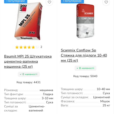
Популярний
Популярний
2
Scanmix Conflow Sp
Стяжка для підлоги 10-40
Baumit MPI 25 Штукатурка
мм (25 кг)
цементно-вапняна
машинна (25 кг)
В наявності
В наявності
Код товару: 5040
Код товару: 4431
Товщина шару:
10-40 мм
Різновид:
машинна
Тип готовності:
Суха
Тип фактури:
Гладка
Суміші за складом:
Цементний
Товщина шару:
3-10 мм
Фасовка:
Мішок
Тип готовності:
Суха
Вага:
25 кг
Суміші за
Цементно-
складом:
вапняний