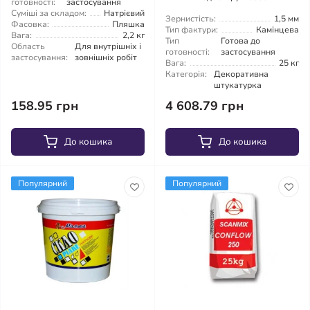
готовності:
застосування
Суміші за складом:
Натрієвий
Зернистість:
1,5 мм
Фасовка:
Пляшка
Тип фактури:
Камінцева
Вага:
2,2 кг
Тип
Готова до
Область
Для внутрішніх і
готовності:
застосування
застосування:
зовнішніх робіт
Вага:
25 кг
Категорія:
Декоративна
штукатурка
158.95 грн
4 608.79 грн
До кошика
До кошика
Популярний
Популярний