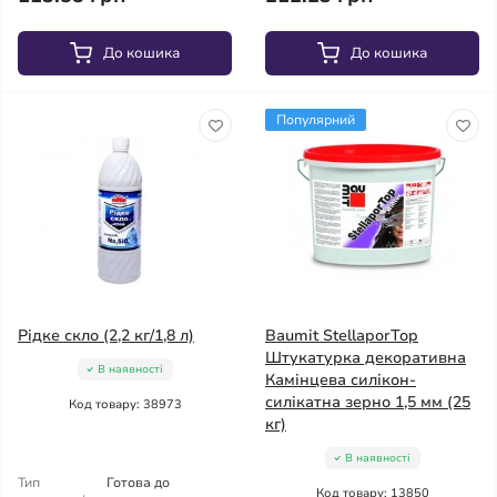
До кошика
До кошика
Популярний
Рідке скло (2,2 кг/1,8 л)
Baumit StellaporTop
Штукатурка декоративна
В наявності
Камінцева силікон-
силікатна зерно 1,5 мм (25
Код товару: 38973
кг)
В наявності
Тип
Готова до
Код товару: 13850