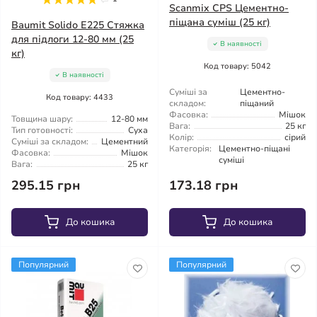
Scanmix CPS Цементно-
піщана суміш (25 кг)
Baumit Solido E225 Стяжка
для підлоги 12-80 мм (25
В наявності
кг)
Код товару: 5042
В наявності
Суміші за
Цементно-
Код товару: 4433
складом:
піщаний
Фасовка:
Мішок
Товщина шару:
12-80 мм
Вага:
25 кг
Тип готовності:
Суха
Колір:
сірий
Суміші за складом:
Цементний
Категорія:
Цементно-піщані
Фасовка:
Мішок
суміші
Вага:
25 кг
295.15 грн
173.18 грн
До кошика
До кошика
Популярний
Популярний