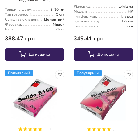
Код товару: 13023
Різновид:
фінішна
Товщина шару:
3-20 мм
Модель :
HP
Тип готовності:
Суха
Тип фактури:
Гладка
Суміші за складом:
Цементний
Товщина шару:
1-3 мм
Фасовка:
Мішок
Тип готовності:
Суха
Вага:
25 кг
388.47 грн
349.41 грн
До кошика
До кошика
Популярний
Популярний
1
1