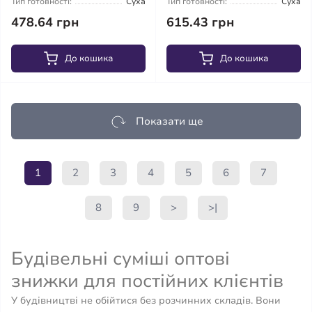
Тип готовності:
Суха
Тип готовності:
Суха
478.64 грн
615.43 грн
До кошика
До кошика
Показати ще
1
2
3
4
5
6
7
8
9
>
>|
Будівельні суміші оптові
знижки для постійних клієнтів
У будівництві не обійтися без розчинних складів. Вони