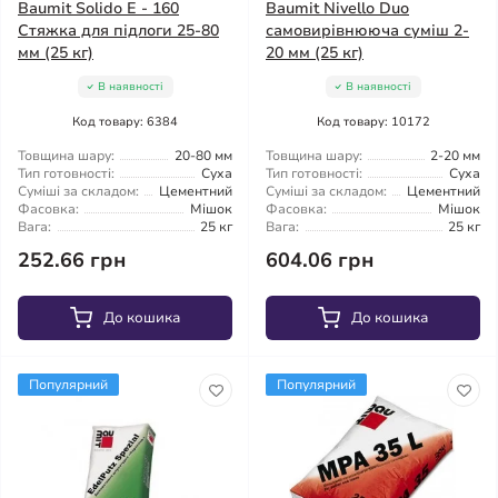
Baumit Solido E - 160
Baumit Nivello Duo
Стяжка для підлоги 25-80
самовирівнююча суміш 2-
мм (25 кг)
20 мм (25 кг)
В наявності
В наявності
Код товару: 6384
Код товару: 10172
Товщина шару:
20-80 мм
Товщина шару:
2-20 мм
Тип готовності:
Суха
Тип готовності:
Суха
Суміші за складом:
Цементний
Суміші за складом:
Цементний
Фасовка:
Мішок
Фасовка:
Мішок
Вага:
25 кг
Вага:
25 кг
252.66 грн
604.06 грн
До кошика
До кошика
Популярний
Популярний