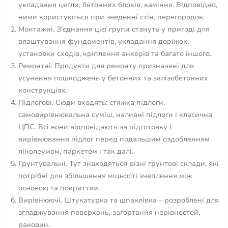
укладання цегли, бетонних блоків, каміння. Відповідно,
ними користуються при зведенні стін, перегородок.
Монтажні. З'єднання цієї групи стануть у пригоді для
влаштування фундаментів, укладання доріжок,
установки сходів, кріплення анкерів та багато іншого.
Ремонтні. Продукти для ремонту призначені для
усунення пошкоджень у бетонних та залізобетонних
конструкціях.
Підлогові. Сюди входять: стяжка підлоги,
самовирівнювальна суміш, наливні підлоги і класична
ЦПС. Всі вони відповідають за підготовку і
вирівнювання підлог перед подальшим оздобленням
лінолеумом, паркетом і так далі.
Грунтувальні. Тут знаходяться різні ґрунтові склади, які
потрібні для збільшення міцності зчеплення між
основою та покриттям.
Вирівнюючі. Штукатурка та шпаклівка – розроблені для
згладжування поверхонь, загортання нерівностей,
раковин.