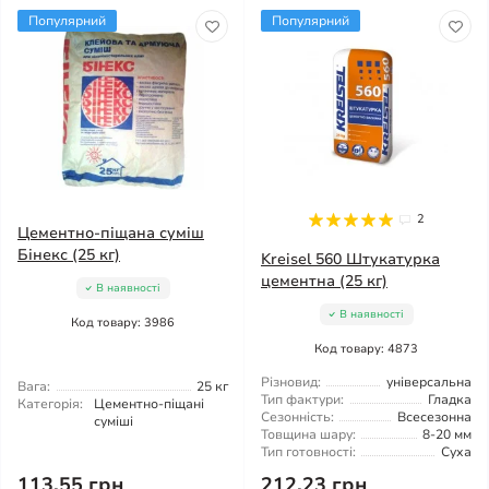
Популярний
Популярний
2
Цементно-піщана суміш
Бінекс (25 кг)
Kreisel 560 Штукатурка
цементна (25 кг)
В наявності
В наявності
Код товару: 3986
Код товару: 4873
Різновид:
універсальна
Вага:
25 кг
Тип фактури:
Гладка
Категорія:
Цементно-піщані
Сезонність:
Всесезонна
суміші
Товщина шару:
8-20 мм
Тип готовності:
Суха
113.55 грн
212.23 грн