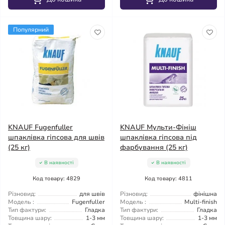
Популярний
KNAUF Fugenfuller
KNAUF Мульти-Фініш
шпаклівка гіпсова для швів
шпаклівка гіпсова під
(25 кг)
фарбування (25 кг)
В наявності
В наявності
Код товару: 4829
Код товару: 4811
Різновид:
для швів
Різновид:
фінішна
Модель :
Fugenfuller
Модель :
Multi-finish
Тип фактури:
Гладка
Тип фактури:
Гладка
Товщина шару:
1-3 мм
Товщина шару:
1-3 мм