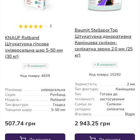
2
Baumit StellaporTop
Штукатурка декоративна
KNAUF Rotband
Камінцева силікон-
Штукатурка гіпсова
силікатна зерно 2,0 мм (25
універсальна шар 5-50 мм
кг)
(30 кг)
В наявності
В наявності
Код товару: 15292
Код товару: 4839
Зернистість:
2 мм
Тип фактури:
Камінцева
Різновид:
універсальна
Тип
Готова до
Серія:
Ротбанд
готовності:
застосування
Модель :
Rotband
Суміші за
Силікон-
Тип фактури:
Гладка
складом:
силікатна
Товщина шару:
5-50 мм
Фасовка:
Відро
507.74 грн
2 943.25 грн
До кошика
До кошика