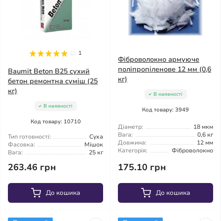
1
Фіброволокно армуюче
поліпропіленове 12 мм (0,6
Baumit Beton B25 сухий
кг)
бетон ремонтна суміш (25
кг)
В наявності
В наявності
Код товару: 3949
Код товару: 10710
Діаметр:
18 мкм
Вага:
0,6 кг
Тип готовності:
Суха
Довжина:
12 мм
Фасовка:
Мішок
Категорія:
Фіброволокно
Вага:
25 кг
263.46 грн
175.10 грн
До кошика
До кошика