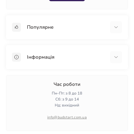
Популярне
Гіпсокартон
OSB
Інформація
Пінопласт
Пінополістирол
Доставка
Мінеральна вата
Оплата
Час роботи
Клей для плитки
Контакти
Пн-Пт: з 8 до 18
Гарантія та повернення
Сб: з 9 до 14
Нд: вихідний
Політика конфіденційності
Про нас
info@budstart.com.ua
Відгуки
Карта сайту