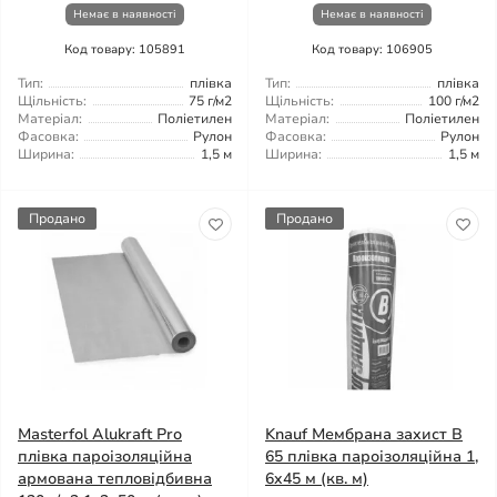
Немає в наявності
Немає в наявності
Код товару: 105891
Код товару: 106905
Тип:
плівка
Тип:
плівка
Щільність:
75 г/м2
Щільність:
100 г/м2
Матеріал:
Поліетилен
Матеріал:
Поліетилен
Фасовка:
Рулон
Фасовка:
Рулон
Ширина:
1,5 м
Ширина:
1,5 м
Продано
Продано
Masterfol Alukraft Pro
Knauf Мембрана захист B
плівка пароізоляційна
65 плівка пароізоляційна 1,
армована тепловідбивна
6x45 м (кв. м)