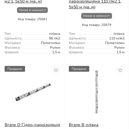
м2 1, 5x50 м (кв. м)
пароізоляційна 110 г/м2 1,
5x50 м (кв. м)
Немає в наявності
Немає в наявності
Код товару: 25681
Код товару: 25679
Тип:
плівка
Тип:
плівка
Щільність:
96 г/м2
Щільність:
110 кг/м3
Матеріал:
Поліетилен
Матеріал:
Поліетилен
Фасовка:
Рулон
Фасовка:
Рулон
Ширина:
1,5 м
Ширина:
1,5 м
Продано
Продано
Brane D Гідро-пароізоляція
Brane B плівка