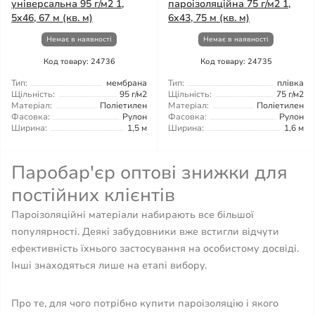
універсальна 95 г/м2 1,
пароізоляційна 75 г/м2 1,
5x46, 67 м (кв. м)
6x43, 75 м (кв. м)
Немає в наявності
Немає в наявності
Код товару: 24736
Код товару: 24735
Тип:
мембрана
Тип:
плівка
Щільність:
95 г/м2
Щільність:
75 г/м2
Матеріал:
Поліетилен
Матеріал:
Поліетилен
Фасовка:
Рулон
Фасовка:
Рулон
Ширина:
1,5 м
Ширина:
1,6 м
Паробар'єр оптові знижки для
постійних клієнтів
Пароізоляційні матеріали набирають все більшої
популярності. Деякі забудовники вже встигли відчути
ефективність їхнього застосування на особистому досвіді.
Інші знаходяться лише на етапі вибору.
Про те, для чого потрібно купити пароізоляцію і якого