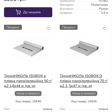
Щільність:
70 г/м2
Матеріал:
Поліетилен
Фасовка:
Рулон
До кошика
Ширина:
1,5 м
Продано
Продано
ТехноНІКОЛЬ ISOBOX в
ТехноНІКОЛЬ ISOBOX D
плівка пароізоляційна 50 г/
плівка пароізоляційна 70 г/
м2 1,6x44 м (кв. м)
м2 1, 5x47 м (кв. м)
Немає в наявності
Немає в наявності
Код товару: 25648
Код товару: 25645
Тип:
плівка
Тип:
плівка