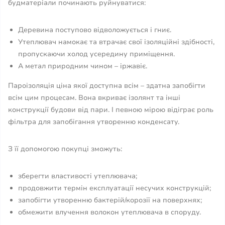
будматеріали починають руйнуватися:
Деревина поступово відволожується і гниє.
Утеплювач намокає та втрачає свої ізоляційні здібності,
пропускаючи холод усередину приміщення.
А метал природним чином – іржавіє.
Пароізоляція ціна якої доступна всім – здатна запобігти
всім цим процесам. Вона вкриває ізолянт та інші
конструкції будови від пари. І певною мірою відіграє роль
фільтра для запобігання утворенню конденсату.
З її допомогою покупці зможуть:
зберегти властивості утеплювача;
продовжити термін експлуатації несучих конструкцій;
запобігти утворенню бактерій/корозії на поверхнях;
обмежити влучення волокон утеплювача в споруду.