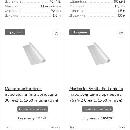
Щільність:
70 г/м2
Щільність:
90 г/м2
Матеріал:
Поліетилен
Фасовка:
Рулон
Фасовка:
Рулон
Ширина:
1,5 м
Ширина:
1,6 м
Довжина:
50 м
Продано
Продано
Masterplast плівка
Masterfol White Foil плівка
пароізоляційна армована
пароізоляційна армована
90 г/м2 1, 5x50 м Біла (рул)
75 г/м2 біла 1, 5x50 м (рул)
Немає в наявності
Немає в наявності
Код товару: 107745
Код товару: 105896
Тип:
плівка
Тип:
плівка