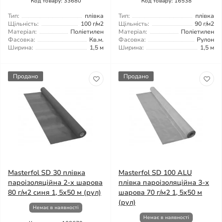
Код товару: 33680
Код товару: 16538
Тип:
плівка
Тип:
плівка
Щільність:
100 г/м2
Щільність:
90 г/м2
Матеріал:
Поліетилен
Матеріал:
Поліетилен
Фасовка:
Кв.м.
Фасовка:
Рулон
Ширина:
1,5 м
Ширина:
1,5 м
Продано
Продано
Masterfol SD 30 плівка
Masterfol SD 100 ALU
пароізоляційна 2-х шарова
плівка пароізоляційна 3-х
80 г/м2 синя 1, 5x50 м (рул)
шарова 70 г/м2 1, 5x50 м
(рул)
Немає в наявності
Немає в наявності