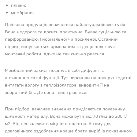
плівки;
мембрани.
Плівкова продукція вважається найактуальнішою з усіх.
Вона недорога та досить практична. Буває суцільною та
перфорованою. І нормальної чи посиленої. Останній
підвид випускається армованим та дещо полегшує
монтажні роботи. Адже не так сильно рветься.
Мембранний захист поєднує в собі дифузні та
антиконденсатні функції. Тут ворсинки на поверхні здатні
витягати вологу з теплоізолятора, виводити її на
зворотний бік. Де вона і вивітрюється.
При підборі важливе значення приділяється показнику
щільності матеріалу. Вона може бути від 70 г/м2 до 200 г/
м2. Від неї залежить міцність полотна. А тому для
довговічного оздоблення краще брати виріб із показником