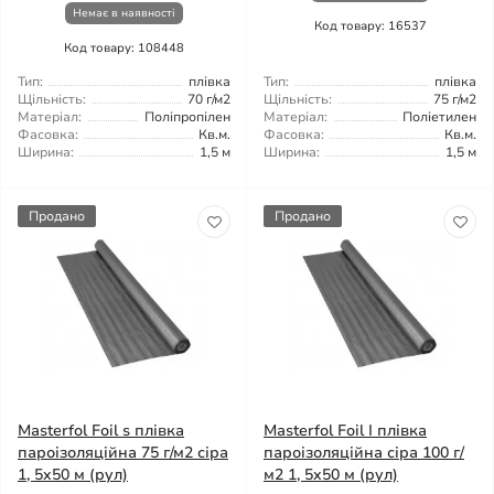
Немає в наявності
Код товару: 16537
Код товару: 108448
Тип:
плівка
Тип:
плівка
Щільність:
70 г/м2
Щільність:
75 г/м2
Матеріал:
Поліпропілен
Матеріал:
Поліетилен
Фасовка:
Кв.м.
Фасовка:
Кв.м.
Ширина:
1,5 м
Ширина:
1,5 м
Продано
Продано
Masterfol Foil s плівка
Masterfol Foil I плівка
пароізоляційна 75 г/м2 сіра
пароізоляційна сіра 100 г/
1, 5x50 м (рул)
м2 1, 5x50 м (рул)