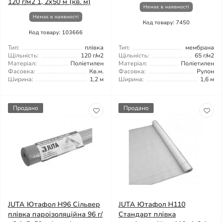
120 г/м2 1, 2x50 м (кв. м)
Немає в наявності
Немає в наявності
Код товару: 7450
Код товару: 103666
Тип:
плівка
Тип:
мембрана
Щільність:
120 г/м2
Щільність:
65 г/м2
Матеріал:
Поліетилен
Матеріал:
Поліетилен
Фасовка:
Кв.м.
Фасовка:
Рулон
Ширина:
1,2 м
Ширина:
1,6 м
Продано
Продано
JUTA Ютафол Н96 Сільвер
JUTA Ютафол Н110
плівка пароізоляційна 96 г/
Стандарт плівка