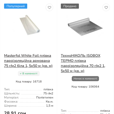
Популярний
Продано
Masterfol White Foil плівка
ТехноНІКОЛЬ ISOBOX
пароізоляційна армована
ТЕРМО плівка
75 г/м2 біла 1, 5x50 м (кв. м)
пароізоляційна 70 г/м2 1,
5x50 м (кв. м)
В наявності
Немає в наявності
Код товару: 16718
Код товару: 106064
Тип:
плівка
Щільність:
75 г/м2
Матеріал:
Поліетилен
Фасовка:
Кв.м.
Ширина:
1,5 м
Тип:
плівка
28.91 грн