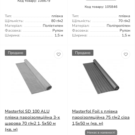
Код товару: 108679
Код товару: 105846
Тип:
плівка
Тип:
плівка
Щільність:
80 г/м2
Щільність:
70 г/м2
Матеріал:
Поліетилен
Матеріал:
Поліпропілен
Фасовка:
Рулон
Фасовка:
Рулон
Ширина:
1,5 м
Ширина:
1,5 м
Продано
Продано
Masterfol SD 100 ALU
Masterfol Foil s плівка
плівка пароізоляційна 3-х
пароізоляційна 75 г/м2 сіра
шарова 70 г/м2 1, 5x50 м
1,5x50 м (кв. м)
(кв. м)
Немає в наявності