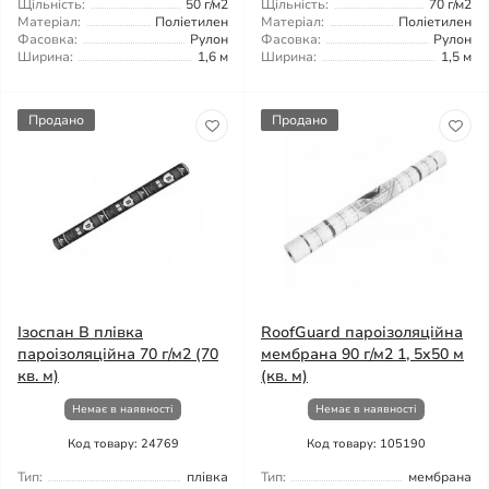
Щільність:
50 г/м2
Щільність:
70 г/м2
Матеріал:
Поліетилен
Матеріал:
Поліетилен
Фасовка:
Рулон
Фасовка:
Рулон
Ширина:
1,6 м
Ширина:
1,5 м
Продано
Продано
Ізоспан B плівка
RoofGuard пароізоляційна
пароізоляційна 70 г/м2 (70
мембрана 90 г/м2 1, 5x50 м
кв. м)
(кв. м)
Немає в наявності
Немає в наявності
Код товару: 24769
Код товару: 105190
Тип:
плівка
Тип:
мембрана