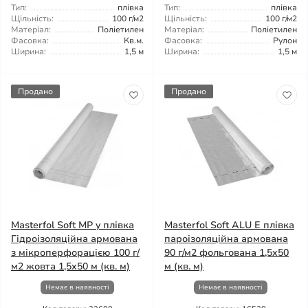
Тип:
плівка
Тип:
плівка
Щільність:
100 г/м2
Щільність:
100 г/м2
Матеріал:
Поліетилен
Матеріал:
Поліетилен
Фасовка:
Кв.м.
Фасовка:
Рулон
Ширина:
1,5 м
Ширина:
1,5 м
Продано
Продано
Masterfol Soft MP y плівка
Masterfol Soft ALU E плівка
Гідроізоляційна армована
пароізоляційна армована
з мікроперфорацією 100 г/
90 г/м2 фольгована 1,5x50
м2 жовта 1,5x50 м (кв. м)
м (кв. м)
Немає в наявності
Немає в наявності