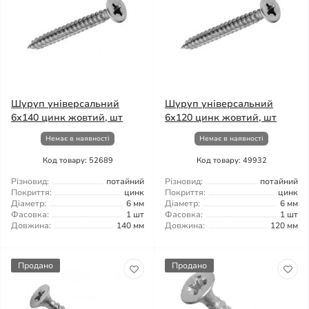
Шуруп універсальний
Шуруп універсальний
6x140 цинк жовтий, шт
6x120 цинк жовтий, шт
Немає в наявності
Немає в наявності
Код товару: 52689
Код товару: 49932
Різновид:
потайний
Різновид:
потайний
Покриття:
цинк
Покриття:
цинк
Діаметр:
6 мм
Діаметр:
6 мм
Фасовка:
1 шт
Фасовка:
1 шт
Довжина:
140 мм
Довжина:
120 мм
Продано
Продано