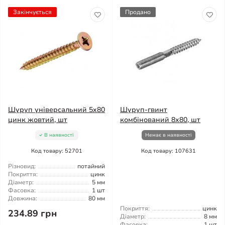
Закінчується
Продано
Шуруп універсальний 5x80
Шуруп-гвинт
цинк жовтий, шт
комбінований 8x80, шт
В наявності
Немає в наявності
Код товару: 52701
Код товару: 107631
Різновид:
потайний
Покриття:
цинк
Діаметр:
5 мм
Фасовка:
1 шт
Довжина:
80 мм
Покриття:
цинк
234.89 грн
Діаметр:
8 мм
Фасовка:
1 шт