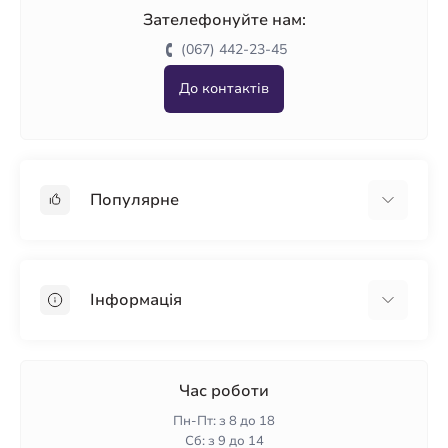
Зателефонуйте нам:
(067) 442-23-45
До контактів
Популярне
Гіпсокартон
OSB
Інформація
Пінопласт
Пінополістирол
Доставка
Мінеральна вата
Оплата
Час роботи
Клей для плитки
Контакти
Пн-Пт: з 8 до 18
Гарантія та повернення
Сб: з 9 до 14