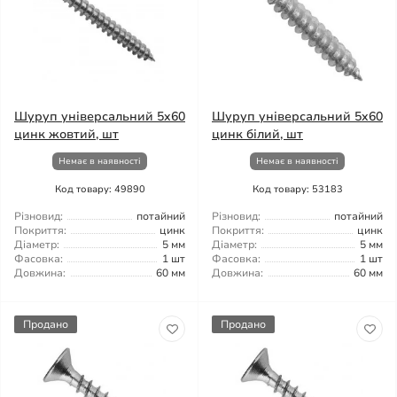
Шуруп універсальний 5x60
Шуруп універсальний 5x60
цинк жовтий, шт
цинк білий, шт
Немає в наявності
Немає в наявності
Код товару: 49890
Код товару: 53183
Різновид:
потайний
Різновид:
потайний
Покриття:
цинк
Покриття:
цинк
Діаметр:
5 мм
Діаметр:
5 мм
Фасовка:
1 шт
Фасовка:
1 шт
Довжина:
60 мм
Довжина:
60 мм
Продано
Продано