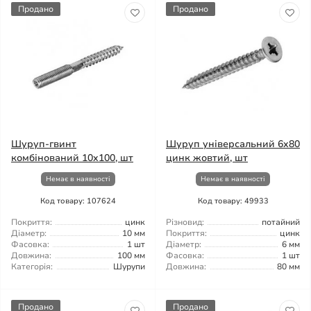
Продано
Продано
Шуруп-гвинт
Шуруп універсальний 6x80
комбінований 10x100, шт
цинк жовтий, шт
Немає в наявності
Немає в наявності
Код товару: 107624
Код товару: 49933
Покриття:
цинк
Різновид:
потайний
Діаметр:
10 мм
Покриття:
цинк
Фасовка:
1 шт
Діаметр:
6 мм
Довжина:
100 мм
Фасовка:
1 шт
Категорія:
Шурупи
Довжина:
80 мм
Продано
Продано