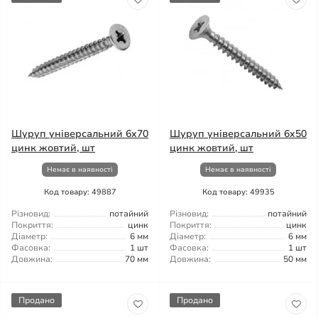
Шуруп універсальний 6x70
Шуруп універсальний 6x50
цинк жовтий, шт
цинк жовтий, шт
Немає в наявності
Немає в наявності
Код товару: 49887
Код товару: 49935
Різновид:
потайний
Різновид:
потайний
Покриття:
цинк
Покриття:
цинк
Діаметр:
6 мм
Діаметр:
6 мм
Фасовка:
1 шт
Фасовка:
1 шт
Довжина:
70 мм
Довжина:
50 мм
Продано
Продано