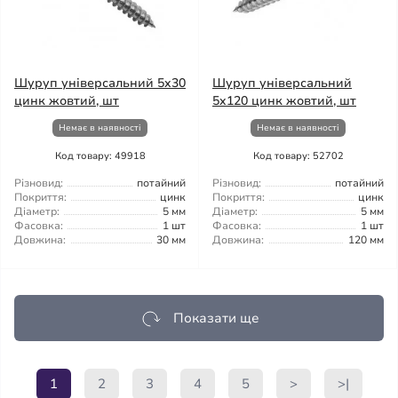
Шуруп універсальний 5x30
Шуруп універсальний
цинк жовтий, шт
5x120 цинк жовтий, шт
Немає в наявності
Немає в наявності
Код товару: 49918
Код товару: 52702
Різновид:
потайний
Різновид:
потайний
Покриття:
цинк
Покриття:
цинк
Діаметр:
5 мм
Діаметр:
5 мм
Фасовка:
1 шт
Фасовка:
1 шт
Довжина:
30 мм
Довжина:
120 мм
Показати ще
1
2
3
4
5
>
>|