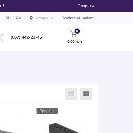
рн!
Закрити
RU
UA
Особистий кабінет
Полтава
0
(067) 442-23-45
0.00 грн
Продано