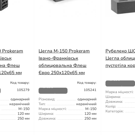
0 Prokeram
Цегла М-150 Prokeram
Рубелеко 
івськ
Івано-Франківськ
Цегла обли
ьна Флеш
облицювальна Флеш
пустотіла ко
120х65 мм
Євро 250х120х65 мм
Немає в
Код товару:
Код товару:
Немає в
наявності
105279
105241
Марка міцності:
наявності
Ширина:
одинарний
Різновид:
одинарний
Довжина:
керамічний
Тип:
керамічний
Колір:
М-150
Марка міцності:
М-150
Категорія:
120 мм
Ширина:
120 мм
250 мм
Довжина:
250 мм