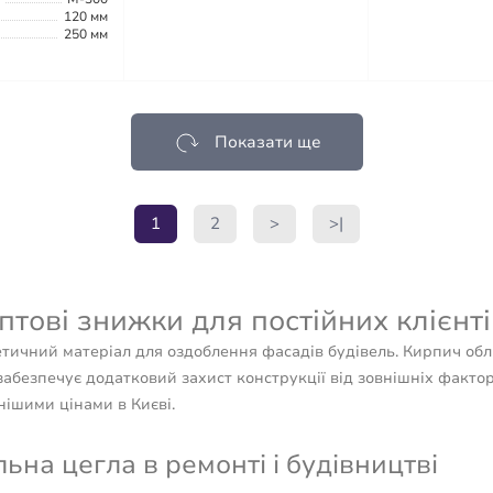
120 мм
250 мм
Показати ще
1
2
>
>|
тові знижки для постійних клієнті
етичний матеріал для оздоблення фасадів будівель. Кирпич обл
абезпечує додатковий захист конструкції від зовнішніх факторі
ішими цінами в Києві.
а цегла в ремонті і будівництві