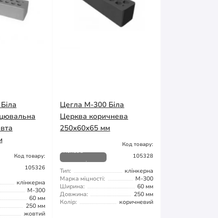
 Біла
Цегла М-300 Біла
ицювальна
Церква коричнева
овта
250x60x65 мм
м
Код товару:
Немає в
Код товару:
105328
наявності
105326
Тип:
клінкерна
Марка міцності:
М-300
клінкерна
Ширина:
60 мм
М-300
Довжина:
250 мм
60 мм
Колір:
коричневий
250 мм
жовтий