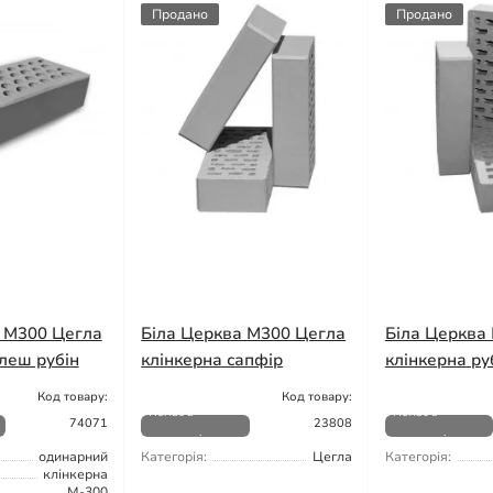
Продано
Продано
 М300 Цегла
Біла Церква М300 Цегла
Біла Церква
леш рубін
клінкерна сапфір
клінкерна ру
Код товару:
Код товару:
Немає в
Немає в
74071
23808
наявності
наявності
одинарний
Категорія:
Цегла
Категорія:
клінкерна
М-300