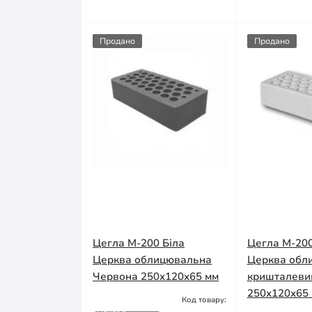
Продано
Продано
Цегла М-200 Біла
Цегла М-200
Церква облицювальна
Церква обл
Червона 250х120х65 мм
кришталеви
250х120х65
Код товару:
Немає в