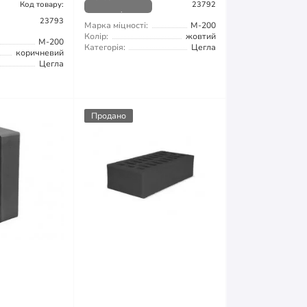
Код товару:
23792
наявності
23793
Марка міцності:
М-200
Колір:
жовтий
М-200
Категорія:
Цегла
коричневий
Цегла
Продано