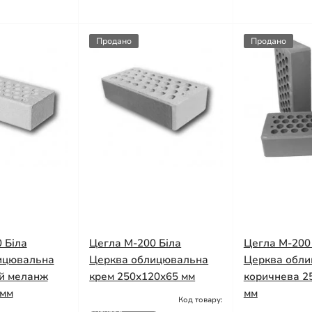
Продано
Продано
 Біла
Цегла М-200 Біла
Цегла М-200
ицювальна
Церква облицювальна
Церква обл
й меланж
крем 250х120х65 мм
коричнева 2
 мм
мм
Код товару:
Немає в