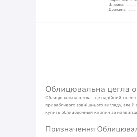
Ширина:
Довжина:
Облицювальна цегла оп
Облицювальна цегла - це надійний та ест
привабливого зовнішнього вигляду, але й з
купить облицовочный кирпич за найвигідн
Призначення Облицювальн