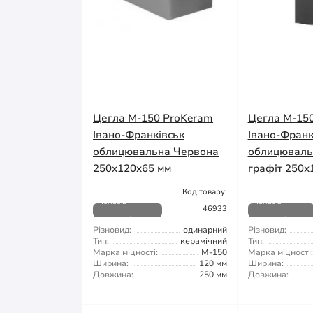
Цегла М-150 ProKeram
Цегла М-15
Івано-Франківськ
Івано-Франк
облицювальна Червона
облицювал
250х120х65 мм
графіт 250х
Код товару:
Немає в
Немає в
46933
наявності
наявності
Різновид:
одинарний
Різновид:
Тип:
керамічний
Тип:
Марка міцності:
М-150
Марка міцності:
Ширина:
120 мм
Ширина:
Довжина:
250 мм
Довжина: