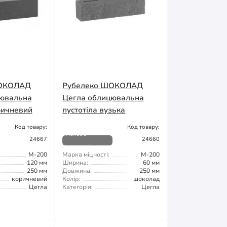
ШОКОЛАД
Рубелеко ШОКОЛАД
цювальна
Цегла облицювальна
ричневий
пустотіла вузька
Код товару:
Код товару:
Немає в
24667
24660
наявності
М-200
Марка міцності:
М-200
120 мм
Ширина:
60 мм
250 мм
Довжина:
250 мм
коричневий
Колір:
шоколад
Цегла
Категорія:
Цегла