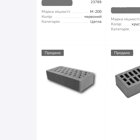
23789
наявності
Немає в
Марка міцності:
М-200
наявності
Колір:
червоний
Марка міцності:
Категорія:
Цегла
Колір:
хру
Категорія:
Продано
Продано