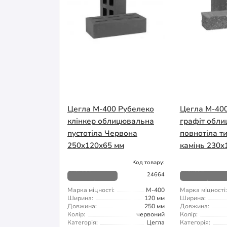
Цегла М-400 Рубелеко
Цегла М-40
клінкер облицювальна
графіт обл
пустотіла Червона
повнотіла т
250x120x65 мм
камінь 230x
Код товару:
Немає в
Немає в
24664
наявності
наявності
Марка міцності:
М-400
Марка міцності:
Ширина:
120 мм
Ширина:
Довжина:
250 мм
Довжина:
Колір:
червоний
Колір:
Категорія:
Цегла
Категорія: