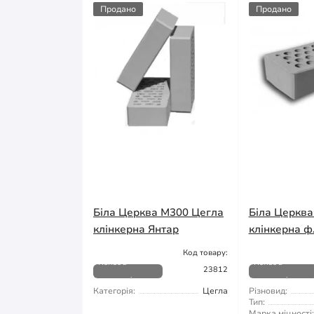
Продано
Продано
Біла Церква М300 Цегла
Біла Церква
клінкерна Янтар
клінкерна ф
Код товару:
Немає в
Немає в
23812
наявності
наявності
Категорія:
Цегла
Різновид:
Тип:
Марка міцності: