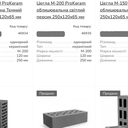
0 ProKeram
Цегла М-200 ProKeram
Цегла М-150
на Темний
облицювальна світлий
облицюваль
120х65 мм
персик 250х120х65 мм
250х120х65 
Код товару:
Код товару:
Немає в
Немає в
46934
46935
наявності
наявності
одинарний
Різновид:
одинарний
Різновид:
керамічний
Тип:
керамічний
Тип:
М-200
Марка міцності:
М-200
Марка міцності:
120 мм
Ширина:
120 мм
Ширина:
250 мм
Довжина:
250 мм
Довжина:
Продано
Продано