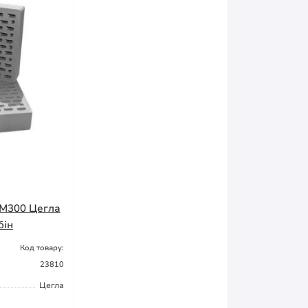
 М300 Цегла
бін
Код товару:
23810
Цегла