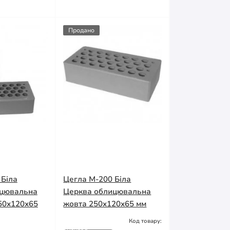
Продано
 Біла
Цегла М-200 Біла
ицювальна
Церква облицювальна
50х120х65
жовта 250х120х65 мм
Код товару:
Немає в