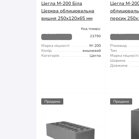
Цегла М-200 Біла
Цегла М-20
Церква облицювальна
облицюваль
вишня 250х120х65 мм
персик 250х
Код товару:
Немає в
Немає в
23790
наявності
наявності
Марка міцності:
М-200
Різновид:
Колір:
вишневий
Тип:
Категорія:
Цегла
Марка міцності:
Ширина:
Довжина:
Продано
Продано