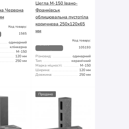
Цегла М-150 Івано-
на Червона
Франківськ
мм
облицювальна пустотіла
коричнева 250х120х65
Код товару:
мм
1565
Код товару:
одинарний
Немає в
клінкерна
105193
М-150
наявності
120 мм
Різновид:
одинарний
250 мм
Тип:
керамічний
Марка міцності:
М-150
Ширина:
120 мм
Довжина:
250 мм
Продано