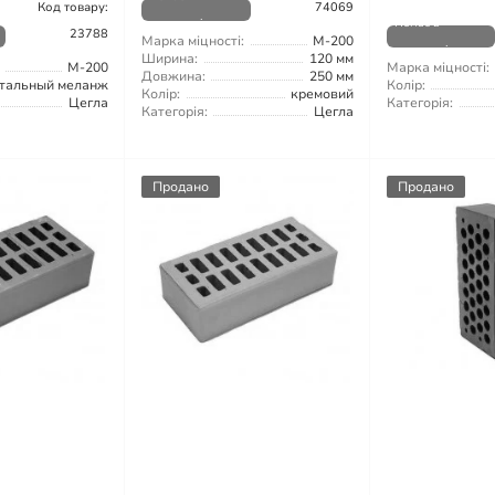
Код товару:
74069
наявності
Немає в
23788
Марка міцності:
М-200
наявності
Ширина:
120 мм
М-200
Марка міцності:
Довжина:
250 мм
стальный меланж
Колір:
Колір:
кремовий
Цегла
Категорія:
Категорія:
Цегла
Продано
Продано