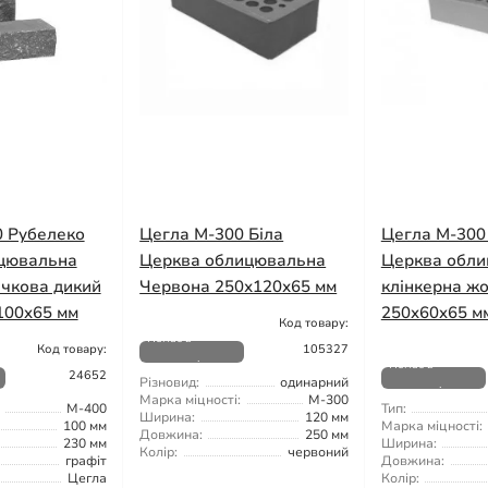
0 Рубелеко
Цегла М-300 Біла
Цегла М-300
ицювальна
Церква облицювальна
Церква обл
ичкова дикий
Червона 250х120х65 мм
клінкерна ж
100x65 мм
250x60x65 м
Код товару:
Немає в
Код товару:
105327
наявності
Немає в
24652
Різновид:
одинарний
наявності
Марка міцності:
М-300
М-400
Тип:
Ширина:
120 мм
100 мм
Марка міцності:
Довжина:
250 мм
230 мм
Ширина:
Колір:
червоний
графіт
Довжина:
Цегла
Колір: