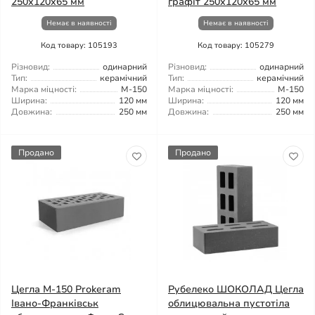
250х120х65 мм
графіт 250х120х65 мм
Немає в наявності
Немає в наявності
Код товару: 105193
Код товару: 105279
Різновид:
одинарний
Різновид:
одинарний
Тип:
керамічний
Тип:
керамічний
Марка міцності:
М-150
Марка міцності:
М-150
Ширина:
120 мм
Ширина:
120 мм
Довжина:
250 мм
Довжина:
250 мм
Продано
Продано
Цегла М-150 Prokeram
Рубелеко ШОКОЛАД Цегла
Івано-Франківськ
облицювальна пустотіла