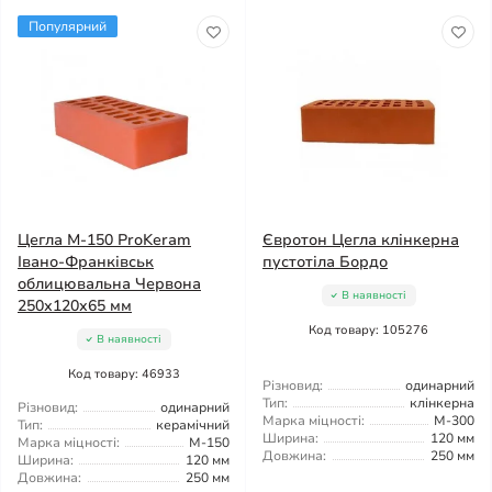
Популярний
Цегла М-150 ProKeram
Євротон Цегла клінкерна
Івано-Франківськ
пустотіла Бордо
облицювальна Червона
В наявності
250х120х65 мм
Код товару: 105276
В наявності
Код товару: 46933
Різновид:
одинарний
Тип:
клінкерна
Різновид:
одинарний
Марка міцності:
М-300
Тип:
керамічний
Ширина:
120 мм
Марка міцності:
М-150
Довжина:
250 мм
Ширина:
120 мм
Довжина:
250 мм