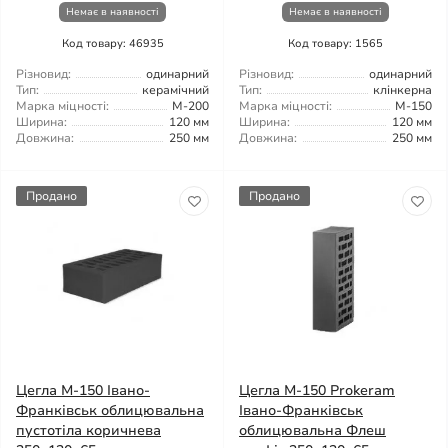
Немає в наявності
Немає в наявності
Код товару: 46935
Код товару: 1565
Різновид:
одинарний
Різновид:
одинарний
Тип:
керамічний
Тип:
клінкерна
Марка міцності:
М-200
Марка міцності:
М-150
Ширина:
120 мм
Ширина:
120 мм
Довжина:
250 мм
Довжина:
250 мм
Продано
Продано
Цегла М-150 Івано-
Цегла М-150 Prokeram
Франківськ облицювальна
Івано-Франківськ
пустотіла коричнева
облицювальна Флеш