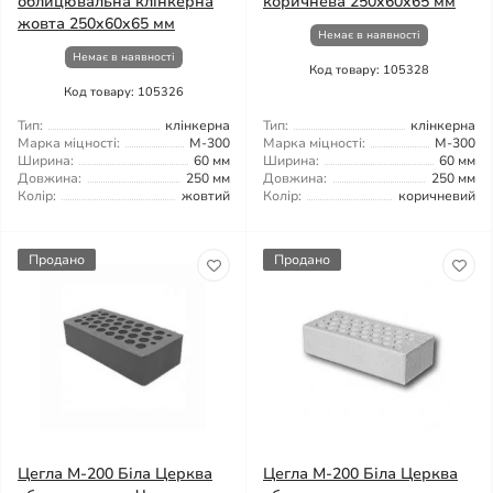
облицювальна клінкерна
коричнева 250x60x65 мм
жовта 250x60x65 мм
Немає в наявності
Немає в наявності
Код товару: 105328
Код товару: 105326
Тип:
клінкерна
Тип:
клінкерна
Марка міцності:
М-300
Марка міцності:
М-300
Ширина:
60 мм
Ширина:
60 мм
Довжина:
250 мм
Довжина:
250 мм
Колір:
жовтий
Колір:
коричневий
Продано
Продано
Цегла М-200 Біла Церква
Цегла М-200 Біла Церква