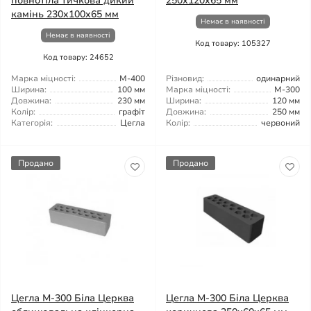
повнотіла тичкова дикий
250х120х65 мм
камінь 230x100x65 мм
Немає в наявності
Немає в наявності
Код товару: 105327
Код товару: 24652
Марка міцності:
М-400
Різновид:
одинарний
Ширина:
100 мм
Марка міцності:
М-300
Довжина:
230 мм
Ширина:
120 мм
Колір:
графіт
Довжина:
250 мм
Категорія:
Цегла
Колір:
червоний
Продано
Продано
Цегла М-300 Біла Церква
Цегла М-300 Біла Церква