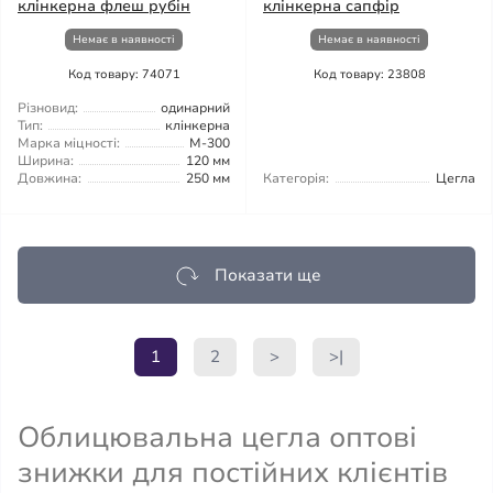
клінкерна флеш рубін
клінкерна сапфір
Немає в наявності
Немає в наявності
Код товару: 74071
Код товару: 23808
Різновид:
одинарний
Тип:
клінкерна
Марка міцності:
М-300
Ширина:
120 мм
Довжина:
250 мм
Категорія:
Цегла
Показати ще
1
2
>
>|
Облицювальна цегла оптові
знижки для постійних клієнтів