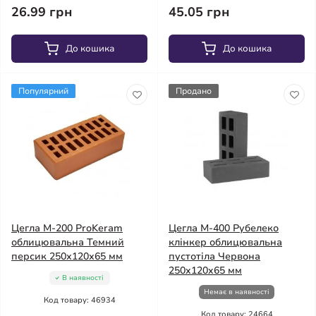
26.99 грн
45.05 грн
До кошика
До кошика
Популярний
Продано
Цегла М-200 ProKeram
Цегла М-400 Рубелеко
облицювальна Темний
клінкер облицювальна
персик 250х120х65 мм
пустотіла Червона
250x120x65 мм
В наявності
Немає в наявності
Код товару: 46934
Код товару: 24664