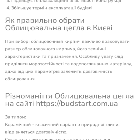
Підвищує теплоізоляційні властивості конструкції
Збільшує термін експлуатації будівлі
Як правильно обрати
Облицювальна цегла в Києві
При виборі облицовочный кирпич важливо враховувати
размер облицовочного кирпича, його технічні
характеристики та призначення. Особливу увагу слід
приділити морозостійкості та водопоглинанню матеріалу,
адже від цих параметрів залежить довговічність
облицювання.
Різноманіття Облицювальна цегла
на сайті https://budstart.com.ua
За типом:
Керамічний - класичний варіант з природної глини,
відрізняється довговічністю.
Силікатна - виготовляється з піску та вапна, має