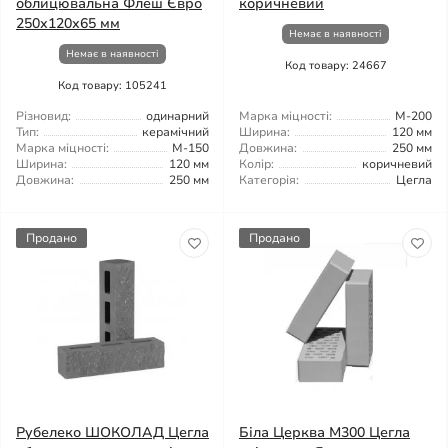
облицювальна Флеш Євро
коричневий
250х120х65 мм
Немає в наявності
Немає в наявності
Код товару: 24667
Код товару: 105241
Різновид:
одинарний
Марка міцності:
М-200
Тип:
керамічний
Ширина:
120 мм
Марка міцності:
М-150
Довжина:
250 мм
Ширина:
120 мм
Колір:
коричневий
Довжина:
250 мм
Категорія:
Цегла
Продано
Продано
Рубелеко ШОКОЛАД Цегла
Біла Церква М300 Цегла