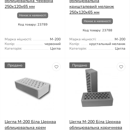
облицювальна Червона
облицювальна
250х120х65 мм
кришталевий меланж
250х120х65 мм
Немає в наявності
Немає в наявності
Код товару: 23789
Код товару: 23788
Марка міцності:
М-200
Марка міцності:
М-200
Колір:
червоний
Колір:
хрустальный меланж
Категорія:
Цегла
Категорія:
Цегла
Продано
Продано
Цегла М-200 Біла Церква
Цегла М-200 Біла Церква
облицювальна крем
облицювальна коричнева