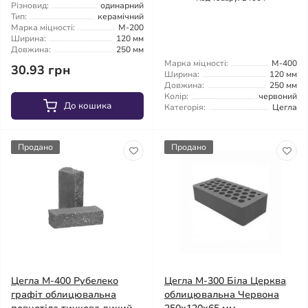
Різновид:
одинарний
Тип:
керамічний
Марка міцності:
М-200
Ширина:
120 мм
Довжина:
250 мм
Марка міцності:
М-400
30.93 грн
Ширина:
120 мм
Довжина:
250 мм
Колір:
червоний
До кошика
Категорія:
Цегла
Продано
Продано
Цегла М-400 Рубелеко
Цегла М-300 Біла Церква
графіт облицювальна
облицювальна Червона