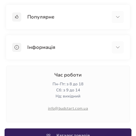
Популярне
Гіпсокартон
OSB
Інформація
Пінопласт
Пінополістирол
Доставка
Мінеральна вата
Оплата
Час роботи
Клей для плитки
Контакти
Пн-Пт: з 8 до 18
Гарантія та повернення
Сб: з 9 до 14
Нд: вихідний
Політика конфіденційності
Про нас
info@budstart.com.ua
Відгуки
Карта сайту
Виробники
Каталог товарів