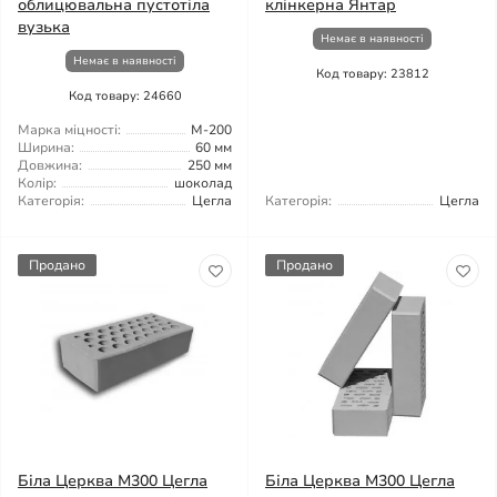
облицювальна пустотіла
клінкерна Янтар
вузька
Немає в наявності
Немає в наявності
Код товару: 23812
Код товару: 24660
Марка міцності:
М-200
Ширина:
60 мм
Довжина:
250 мм
Колір:
шоколад
Категорія:
Цегла
Категорія:
Цегла
Продано
Продано
Біла Церква М300 Цегла
Біла Церква М300 Цегла