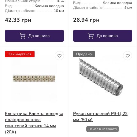
Номінальний струм:
10 А
Вид:
Клемна колодка
Вид:
Клемна колодка
Діаметр кабелю:
4 мм
Діаметр кабелю:
10 мм
42.33 грн
26.94 грн
До кошика
До кошика
Закінчується
Продано
Електрика Клемна колодка
Рукав металевий Р3-Ц 22
поліпропіленова
мм (50 м)
гвинтовий затиск 14 мм
Немає в наявності
(20А)