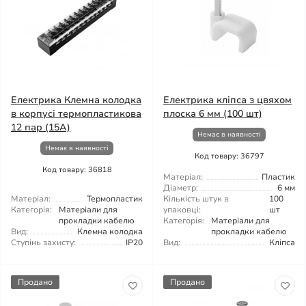
Електрика Клемна колодка
Електрика кліпса з цвяхом
в корпусі термопластикова
плоска 6 мм (100 шт)
12 пар (15А)
Немає в наявності
Немає в наявності
Код товару: 36797
Код товару: 36818
Матеріал:
Пластик
Діаметр:
6 мм
Матеріал:
Термопластик
Кількість штук в
100
Категорія:
Матеріали для
упаковці:
шт
прокладки кабелю
Категорія:
Матеріали для
Вид:
Клемна колодка
прокладки кабелю
Ступінь захисту:
IP20
Вид:
Кліпса
Продано
Продано