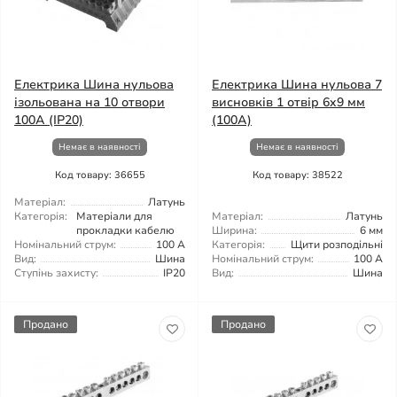
Електрика Шина нульова
Електрика Шина нульова 7
ізольована на 10 отвори
висновків 1 отвір 6x9 мм
100A (IP20)
(100A)
Немає в наявності
Немає в наявності
Код товару: 36655
Код товару: 38522
Матеріал:
Латунь
Категорія:
Матеріали для
Матеріал:
Латунь
прокладки кабелю
Ширина:
6 мм
Номінальний струм:
100 А
Категорія:
Щити розподільні
Вид:
Шина
Номінальний струм:
100 А
Ступінь захисту:
IP20
Вид:
Шина
Продано
Продано