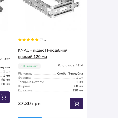
1
KNAUF підвіс П-подібний
прямий 120 мм
у: 3432
Код товару: 4814
В наявності
днувач
1 шт
Різновид:
Скоба П-подібна
1 мм
Фасовка:
1 шт
60 мм
Товщина металу:
1 мм
60 мм
Ширина:
60 мм
Довжина:
120 мм
37.30 грн