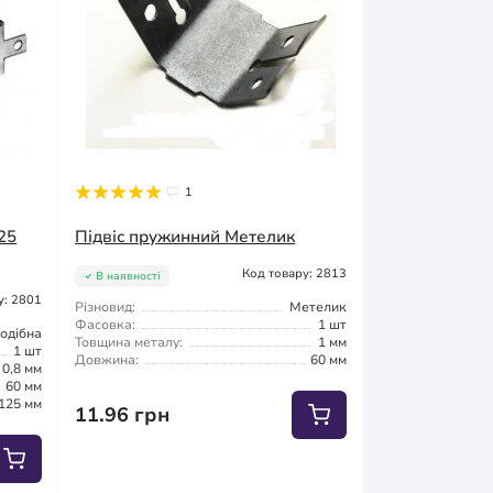
1
25
Підвіс пружинний Метелик
Код товару: 2813
В наявності
у: 2801
Різновид:
Метелик
Фасовка:
1 шт
одібна
Товщина металу:
1 мм
1 шт
Довжина:
60 мм
0,8 мм
60 мм
125 мм
11.96 грн