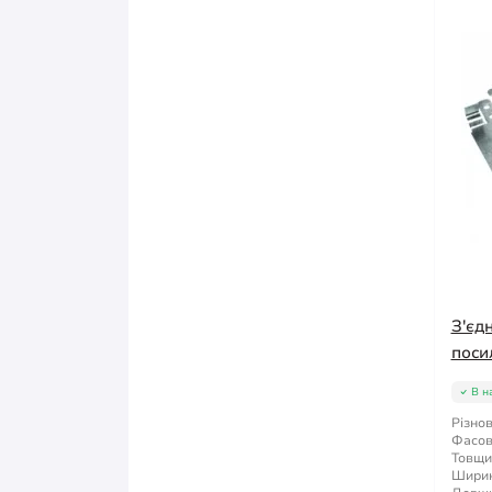
З'єд
поси
В н
Різнов
Фасов
Товщи
Ширин