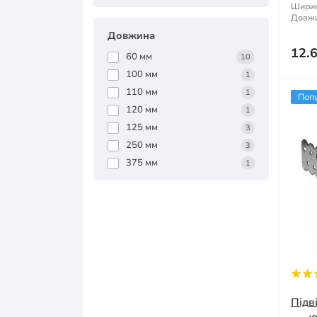
Ширин
Довжи
Довжина
12.
60 мм
10
100 мм
1
110 мм
1
Поп
120 мм
1
125 мм
3
250 мм
3
375 мм
1
Підв