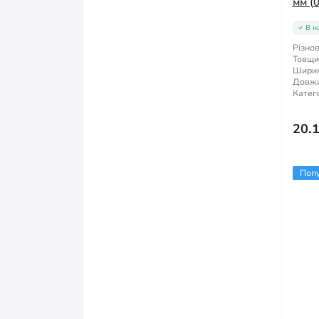
мм (0
В н
Різнов
Товщи
Ширин
Довжи
Катего
20.
Поп