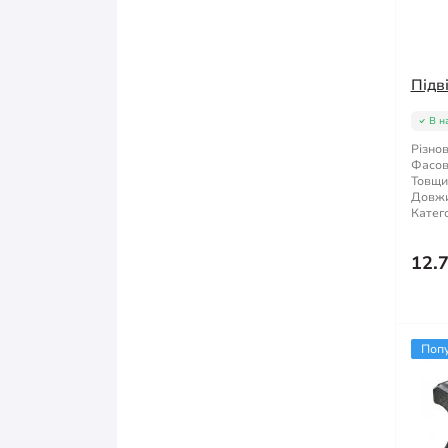
Підв
В н
Різнов
Фасов
Товщи
Довжи
Катего
12.
Поп