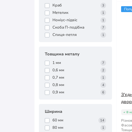
Краб
3
Поп
Метелик
1
Ноніус-підвіс
1
Скоба П-подібна
7
Спиця-петля
1
Товщина металу
1 мм
7
0,6 мм
2
0,7 мм
1
0,8 мм
4
0,9 мм
6
З'єд
двор
Ширина
В н
60 мм
14
Різнов
Фасов
80 мм
1
Товщи