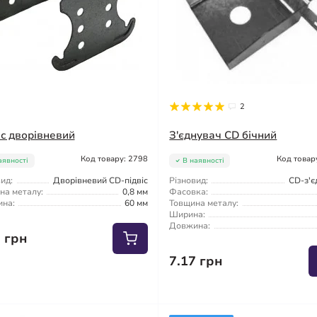
2
іс дворівневий
З'єднувач CD бічний
Код товару: 2798
Код товар
аявності
В наявності
ид:
Дворівневий CD-підвіс
Різновид:
CD-з'є
на металу:
0,8 мм
Фасовка:
на:
60 мм
Товщина металу:
Ширина:
Довжина:
2 грн
7.17 грн