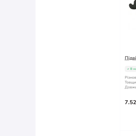
Підв
В н
Різнов
Товщи
Довжи
7.5