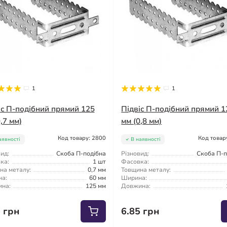
1
1
іс П-подібний прямий 125
Підвіс П-подібний прямий 1
,7 мм)
мм (0,8 мм)
Код товару: 2800
Код товар
аявності
В наявності
ид:
Скоба П-подібна
Різновид:
Скоба П-п
ка:
1 шт
Фасовка:
на металу:
0,7 мм
Товщина металу:
а:
60 мм
Ширина:
на:
125 мм
Довжина:
0 грн
6.85 грн