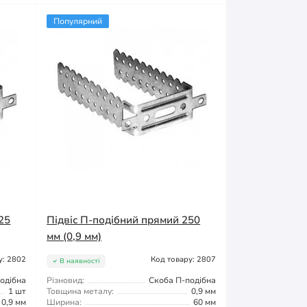
Популярний
25
Підвіс П-подібний прямий 250
мм (0,9 мм)
у: 2802
Код товару: 2807
В наявності
одібна
Різновид:
Скоба П-подібна
1 шт
Товщина металу:
0,9 мм
0,9 мм
Ширина:
60 мм