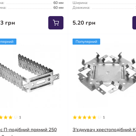
а:
60 мм
Ширина:
на:
60 мм
Довжина:
63 грн
5.20 грн
улярний
Популярний
1
1
іс П-подібний прямий 250
З'єднувач хрестоподібний 