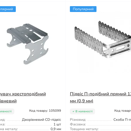
улярний
Популярний
нувач хрестоподібний
Підвіс П-подібний прямий 1
івневий
мм (0,9 мм)
Код товару: 105099
Код товар
аявності
В наявності
ид:
Дворівневий CD-підвіс
Різновид:
Скоба П-п
ка:
1 шт
Фасовка:
на металу:
0,9 мм
Товщина металу: