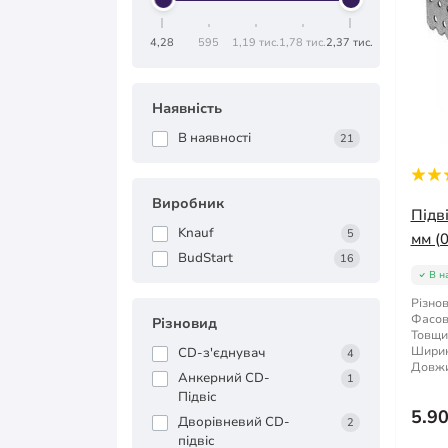
4,28
595
1,19 тис.
1,78 тис.
2,37 тис.
Наявність
В наявності
21
Виробник
Підв
Knauf
5
мм (0
BudStart
16
В н
Різнов
Фасов
Різновид
Товщи
Ширин
CD-з'єднувач
4
Довжи
Анкерний CD-
1
Підвіс
5.9
Дворівневий CD-
2
підвіс