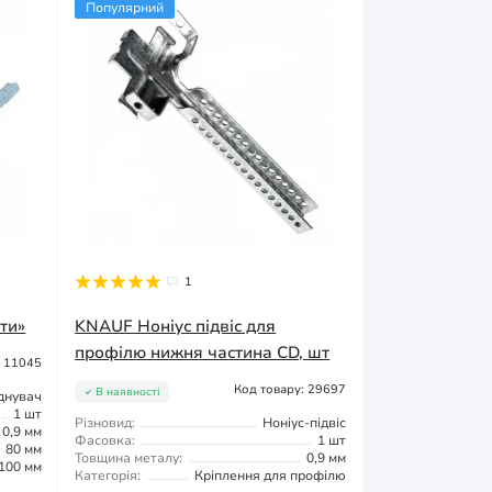
Популярний
1
ти»
KNAUF Ноніус підвіс для
профілю нижня частина CD, шт
: 11045
Код товару: 29697
В наявності
днувач
1 шт
Різновид:
Ноніус-підвіс
0,9 мм
Фасовка:
1 шт
80 мм
Товщина металу:
0,9 мм
100 мм
Категорія:
Кріплення для профілю