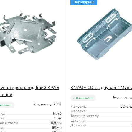
Популярний
нувач хрестоподібний КРАБ
KNAUF CD-з'єднувач " Муль
лений
Код товару
В наявності
Код товару: 7502
аявності
Різновид:
CD-з'є
Фасовка:
ид:
Краб
Товщина металу:
ка:
1 шт
Ширина:
на металу:
0,9 мм
Довжина:
а:
60 мм