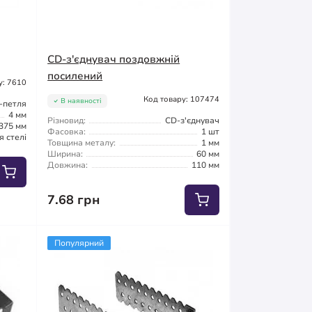
CD-з'єднувач поздовжній
посилений
у: 7610
Код товару: 107474
В наявності
-петля
4 мм
Різновид:
CD-з'єднувач
375 мм
Фасовка:
1 шт
я стелі
Товщина металу:
1 мм
Ширина:
60 мм
Довжина:
110 мм
7.68 грн
Популярний