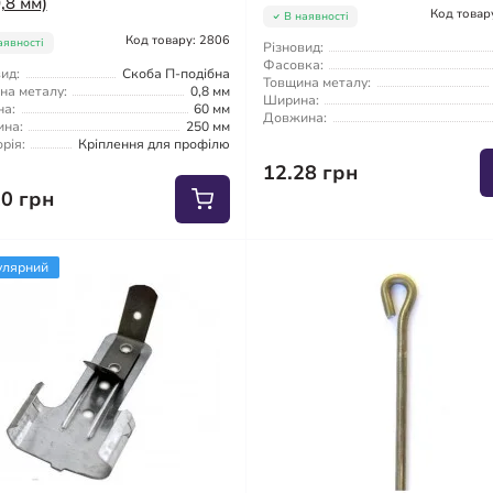
,8 мм)
Код товар
В наявності
Код товару: 2806
аявності
Різновид:
Фасовка:
ид:
Скоба П-подібна
Товщина металу:
на металу:
0,8 мм
Ширина:
а:
60 мм
Довжина:
на:
250 мм
рія:
Кріплення для профілю
12.28 грн
10 грн
улярний