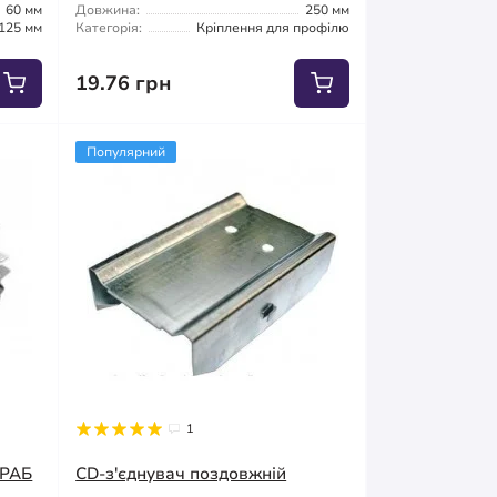
60 мм
Довжина:
250 мм
125 мм
Категорія:
Кріплення для профілю
19.76 грн
Популярний
1
КРАБ
CD-з'єднувач поздовжній