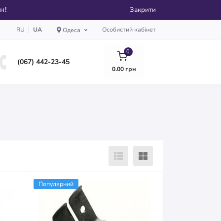
рн!
Закрити
RU
UA
Особистий кабінет
Одеса
0
(067) 442-23-45
0.00 грн
Популярний