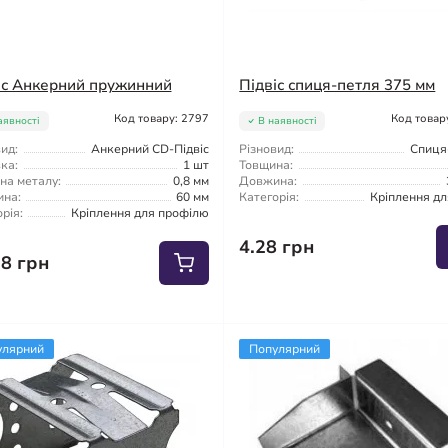
іс Анкерний пружинний
Підвіс спиця-петля 375 мм
Код товару: 2797
Код товар
аявності
В наявності
ид:
Анкерний CD-Підвіс
Різновид:
Спиця
ка:
1 шт
Товщина:
на металу:
0,8 мм
Довжина:
на:
60 мм
Категорія:
Кріплення дл
рія:
Кріплення для профілю
4.28 грн
78 грн
улярний
Популярний