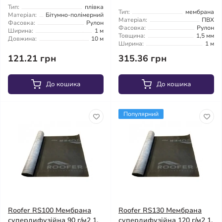
Тип:
плівка
Тип:
мембрана
Матеріал:
Бітумно-полімерний
Матеріал:
ПВХ
Фасовка:
Рулон
Фасовка:
Рулон
Ширина:
1 м
Товщина:
1,5 мм
Довжина:
10 м
Ширина:
1 м
121.21 грн
315.36 грн
До кошика
До кошика
Популярний
Roofer RS100 Мембрана
Roofer RS130 Мембрана
супердифузійна 90 г/м2 1,
супердифузійна 120 г/м2 1,