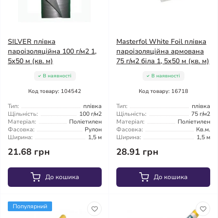
SILVER плівка
Masterfol White Foil плівка
пароізоляційна 100 г/м2 1,
пароізоляційна армована
5x50 м (кв. м)
75 г/м2 біла 1, 5x50 м (кв. м)
В наявності
В наявності
Код товару: 104542
Код товару: 16718
Тип:
плівка
Тип:
плівка
Щільність:
100 г/м2
Щільність:
75 г/м2
Матеріал:
Поліетилен
Матеріал:
Поліетилен
Фасовка:
Рулон
Фасовка:
Кв.м.
Ширина:
1,5 м
Ширина:
1,5 м
21.68 грн
28.91 грн
До кошика
До кошика
Популярний