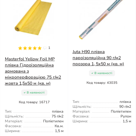
1
Juta Н90 плівка
пароізоляційна 90 г/м2
Masterfol Yellow Foil MP
прозора 1, 5x50 м (кв. м)
плівка Гідроізоляційна
армована з
В наявності
мікроперфорацією 75 г/м2
жовта 1,5x50 м (кв. м)
Код товару: 43035
В наявності
Тип:
плівка
Код товару: 16717
Щільність:
90 г/м2
Тип:
плівка
Матеріал:
Поліетилен
Щільність:
75 г/м2
Фасовка:
Рулон
Матеріал:
Поліетилен
Ширина:
1,5 м
Фасовка:
Кв.м.
Ширина:
1,5 м