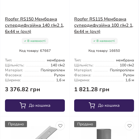
Roofer RS150 Мембрана
Roofer RS115 Мембрана
супердифузійна 140 г/м2 1,
супердифузійна 100 г/м2 1,
6x44 м (рул)
6x44 м (рул)
В наявності
В наявності
Код товару: 67667
Код товару: 16650
Тип:
мембрана
Тип:
мембрана
Щільність:
140 г/м2
Щільність:
100 г/м2
Матеріал:
Поліпропілен
Матеріал:
Поліпропілен
Фасовка:
Рулон
Фасовка:
Рулон
Ширина:
1,6 м
Ширина:
1,6 м
3 376.82 грн
1 821.28 грн
До кошика
До кошика
Продано
Продано