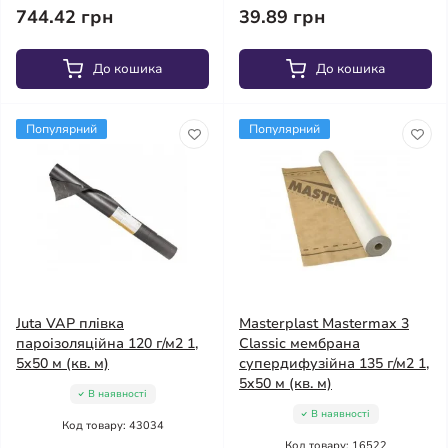
744.42 грн
39.89 грн
До кошика
До кошика
Популярний
Популярний
Juta VAP плівка
Masterplast Mastermax 3
пароізоляційна 120 г/м2 1,
Classic мембрана
5x50 м (кв. м)
супердифузійна 135 г/м2 1,
5x50 м (кв. м)
В наявності
В наявності
Код товару: 43034
Код товару: 16522