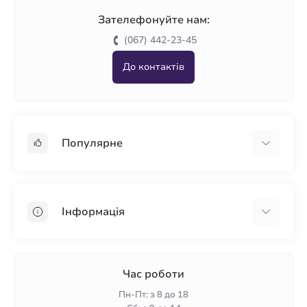
Зателефонуйте нам:
(067) 442-23-45
До контактів
Популярне
Гіпсокартон
OSB
Інформація
Пінопласт
Пінополістирол
Доставка
Мінеральна вата
Оплата
Час роботи
Клей для плитки
Контакти
Пн-Пт: з 8 до 18
Гарантія та повернення