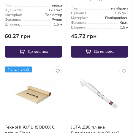
Тип:
плівка
Тип:
мембрана
Щільність:
120 г/м2
Щільність:
135 г/м2
Матеріал:
Поліестер
Матеріал:
Поліпропілен
Фасовка:
Рулон
Фасовка:
Кв.м.
Ширина:
1,5 м
Ширина:
1,5 м
60.27 грн
45.72 грн
До кошика
До кошика
Популярний
ТехноНІКОЛЬ ISOBOX C
JUTA Д90 плівка