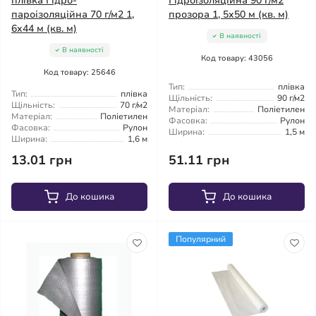
плівка Гідро-
Гідроізоляційна 90 г/м2
пароізоляційна 70 г/м2 1,
прозора 1, 5x50 м (кв. м)
6x44 м (кв. м)
В наявності
В наявності
Код товару: 43056
Код товару: 25646
Тип:
плівка
Тип:
плівка
Щільність:
90 г/м2
Щільність:
70 г/м2
Матеріал:
Поліетилен
Матеріал:
Поліетилен
Фасовка:
Рулон
Фасовка:
Рулон
Ширина:
1,5 м
Ширина:
1,6 м
13.01 грн
51.11 грн
До кошика
До кошика
Популярний