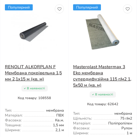
Популярний
Популярний
RENOLIT ALKORPLAN F
Masterplast Mastermax 3
Мембрана покрівельна 1,5
Eko мембрана
мм 2,1x15 м (кв. м)
супердифузійна 115 г/м2 1,
5x50 м (кв. м)
В наявності
В наявності
Код товару: 108558
Код товару: 62642
Тип:
мембрана
Тип:
мембрана
Матеріал:
ПВХ
Щільність:
75 г/м2
Фасовка:
Кв.м.
Матеріал:
Поліпропілен
Товщина:
1,5 мм
Фасовка:
Рулон
Ширина:
2,1 м
Ширина:
1 м