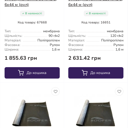
6x44 м (рул)
6x44 м (рул)
В наявності
В наявності
Код товару: 67668
Код товару: 16651
Тип:
мембрана
Тип:
мембрана
Щільність:
90 г/м2
Щільність:
120 г/м2
Матеріал:
Поліпропілен
Матеріал:
Поліпропілен
Фасовка:
Рулон
Фасовка:
Рулон
Ширина:
1,6 м
Ширина:
1,6 м
1 855.63 грн
2 631.42 грн
До кошика
До кошика