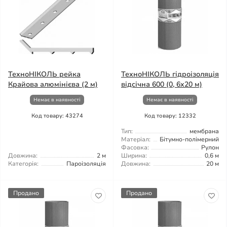
ТехноНІКОЛЬ рейка
ТехноНІКОЛЬ гідроізоляція
Крайова алюмінієва (2 м)
відсічна 600 (0, 6x20 м)
Немає в наявності
Немає в наявності
Код товару: 43274
Код товару: 12332
Тип:
мембрана
Матеріал:
Бітумно-полімерний
Фасовка:
Рулон
Довжина:
2 м
Ширина:
0,6 м
Категорія:
Пароізоляція
Довжина:
20 м
Продано
Продано