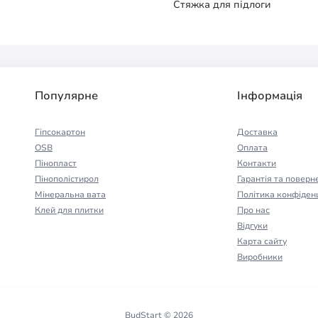
Стяжка для підлоги
Популярне
Інформація
Гіпсокартон
Доставка
OSB
Оплата
Пінопласт
Контакти
Пінополістирол
Гарантія та поверн
Мінеральна вата
Політика конфіденц
Клей для плитки
Про нас
Відгуки
Карта сайту
Виробники
BudStart © 2026