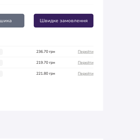
ошика
Швидке замовлення
236.70 грн
Перейти
і
219.70 грн
Перейти
і
221.80 грн
Перейти
і