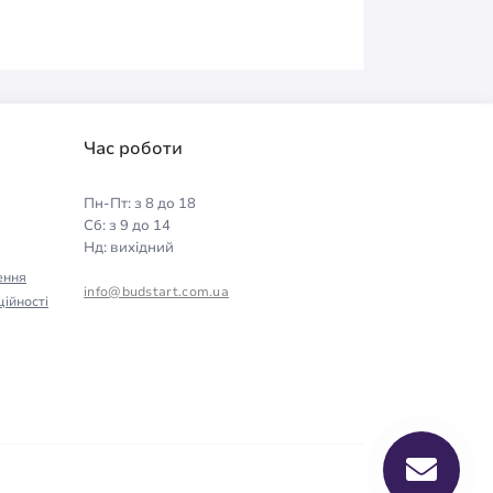
Час роботи
Пн-Пт: з 8 до 18
Сб: з 9 до 14
Нд: вихідний
ення
info@budstart.com.ua
ійності