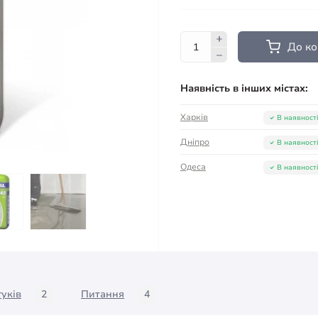
До к
Наявність в інших містах:
Харків
В наявност
Дніпро
В наявност
Одеса
В наявност
гуків
2
Питання
4