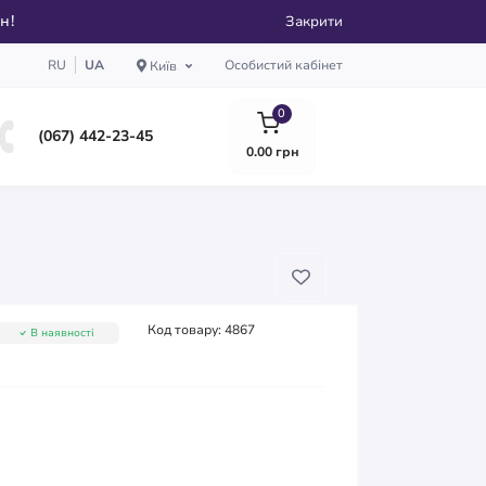
рн!
Закрити
RU
UA
Особистий кабінет
Київ
0
(067) 442-23-45
0.00 грн
Код товару:
4867
В наявності