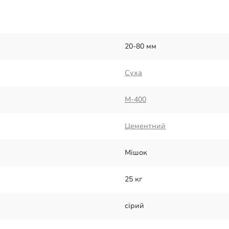
20-80 мм
Суха
М-400
Цементний
Мішок
25 кг
сірий