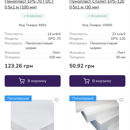
Пенопласт EPS-70 ГОСТ
Пенопласт Столит EPS-120
0,5х1 м (100 мм)
0,5х1 м (30 мм)
В наличии
В наличии
Код Товара: 6891
Код Товара: 10000
Плотность:
14 кг/м3
Плотность:
22 кг/м3
Модель:
EPS-70
Модель:
EPS-120
Материал:
Пенопластовый
Материал:
Пенопластовый
шарик
шарик
Фасовка:
Лист
Фасовка:
Лист
Толщина:
100 мм
Толщина:
30 мм
123.26 грн
50.92 грн
В корзину
В корзину
Популярный
Популярный