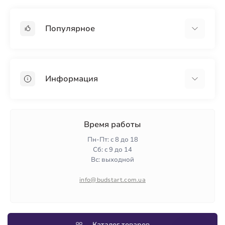
Популярное
Гипсокартон
OSB
Информация
Пенопласт
Пенополистирол
Доставка
Минеральная вата
Оплата
Время работы
Клей для плитки
Контакты
Пн-Пт: с 8 до 18
Гарантия и возврат
Сб: с 9 до 14
Вс: выходной
Политика конфиденциальности
О нас
info@budstart.com.ua
Отзывы
Карта сайта
Производители
Каталог товаров