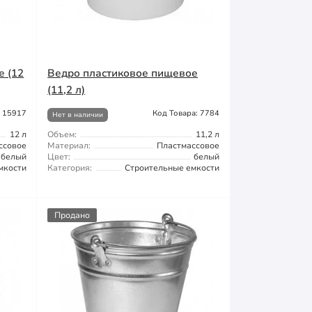
е (12
Ведро пластиковое пищевое
(11,2 л)
: 15917
Код Товара: 7784
Нет в наличии
12 л
Объем:
11,2 л
ссовое
Материал:
Пластмассовое
белый
Цвет:
белый
мкости
Категория:
Строительные емкости
Продано