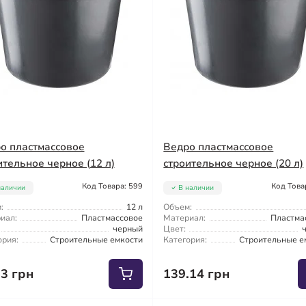
о пластмассовое
Ведро пластмассовое
ительное черное (12 л)
строительное черное (20 л)
Код Товара: 599
Код Това
наличии
В наличии
:
12 л
Объем:
иал:
Пластмассовое
Материал:
Пластма
черный
Цвет:
ория:
Строительные емкости
Категория:
Строительные е
63 грн
139.14 грн