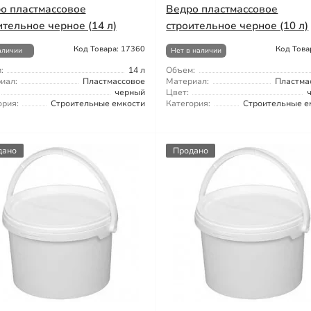
о пластмассовое
Ведро пластмассовое
ительное черное (14 л)
строительное черное (10 л)
Код Товара: 17360
Код Това
аличии
Нет в наличии
:
14 л
Объем:
иал:
Пластмассовое
Материал:
Пластма
черный
Цвет:
ория:
Строительные емкости
Категория:
Строительные е
дано
Продано