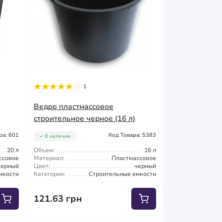
1
Ведро пластмассовое
строительное черное (16 л)
ра: 601
Код Товара: 5383
В наличии
20 л
Объем:
16 л
ссовое
Материал:
Пластмассовое
черный
Цвет:
черный
мкости
Категория:
Строительные емкости
121.63 грн