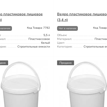
о пластиковое пищевое
Ведро пластиковое пищево
л)
(3,4 л)
Код Товара: 7782
Код Товар
 наличии
Нет в наличии
:
5,5 л
Объем:
иал:
Пластмассовое
Материал:
Пластма
белый
Цвет:
ория:
Строительные емкости
Категория:
Строительные е
дано
Продано