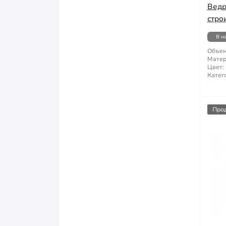
Ведр
стро
В н
Объем
Матер
Цвет:
Катег
Про