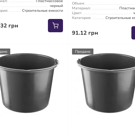
иал:
Пластмассовое
Объем:
черный
Материал:
Пластма
ория:
Строительные емкости
Цвет:
Категория:
Строительные е
.32 грн
91.12 грн
дано
Продано