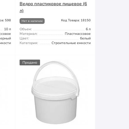
Ведро пластиковое пищевое (6
л)
ра: 598
Код Товара: 18150
Нет в наличии
10 л
Объем:
6 л
ссовое
Материал:
Пластмассовое
черный
Цвет:
белый
мкости
Категория:
Строительные емкости
Продано