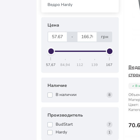
Ведро Hardy
Цена
-
грн
57,67
84,94
112
139
167
Ведр
стро
Наличие
В 
В наличии
Объем
8
Матер
Цвет:
Катег
Производитель
BudStart
70.
7
Hardy
1