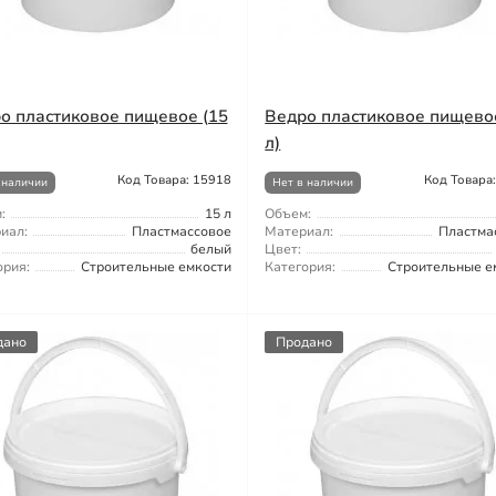
о пластиковое пищевое (15
Ведро пластиковое пищево
л)
Код Товара: 15918
Код Товара
 наличии
Нет в наличии
:
15 л
Объем:
иал:
Пластмассовое
Материал:
Пластма
белый
Цвет:
ория:
Строительные емкости
Категория:
Строительные е
дано
Продано