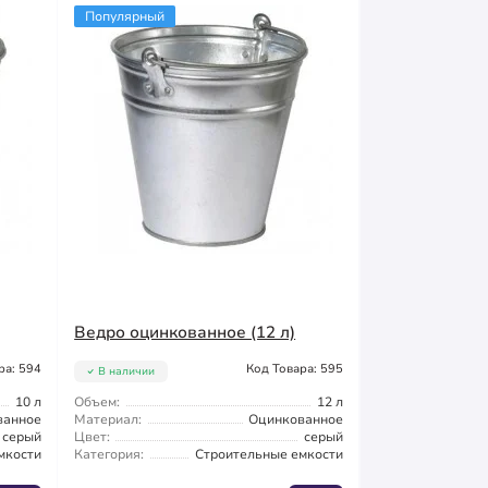
Популярный
Ведро оцинкованное (12 л)
ра: 594
Код Товара: 595
В наличии
10 л
Объем:
12 л
ванное
Материал:
Оцинкованное
серый
Цвет:
серый
мкости
Категория:
Строительные емкости