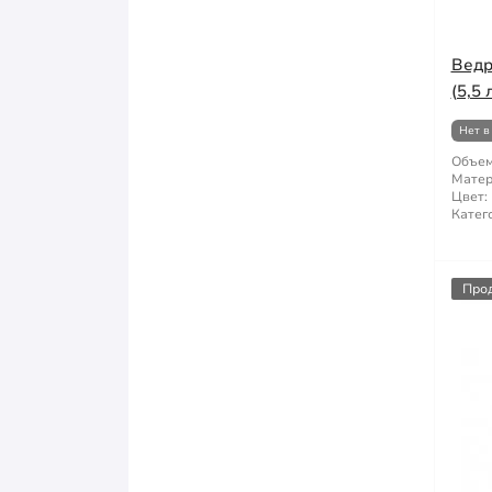
Ведр
(5,5 
Нет в
Объем
Матер
Цвет:
Катег
Про