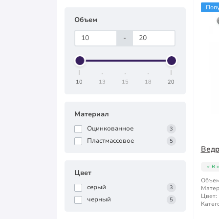
Поп
Объем
-
10
13
15
18
20
Материал
Оцинкованное
3
Пластмассовое
5
Ведр
В 
Цвет
Объем
серый
3
Матер
Цвет:
черный
5
Катег