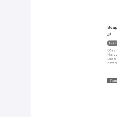
Ведр
л)
Нет в
Объем
Матер
Цвет:
Катег
Про