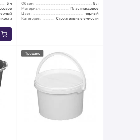
5 л
Объем:
8 л
ссовое
Материал:
Пластмассовое
черный
Цвет:
черный
мкости
Категория:
Строительные емкости
Продано