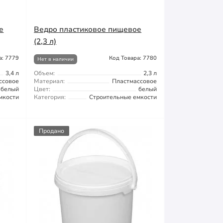
е
Ведро пластиковое пищевое
(2,3 л)
а: 7779
Код Товара: 7780
Нет в наличии
3,4 л
Объем:
2,3 л
ссовое
Материал:
Пластмассовое
белый
Цвет:
белый
мкости
Категория:
Строительные емкости
Продано