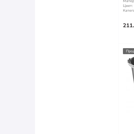
Матер
Цвет:
Катег
211
Про