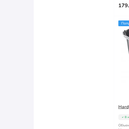
179
Поп
Hard
В 
Объем