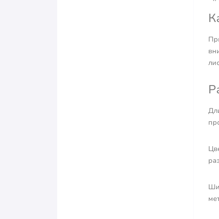
К
Пр
вн
ли
Р
Дл
про
Цв
ра
Ши
мет