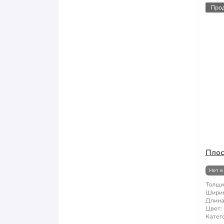
Про
Плос
Нет в
Толщи
Ширин
Длина
Цвет:
Катег