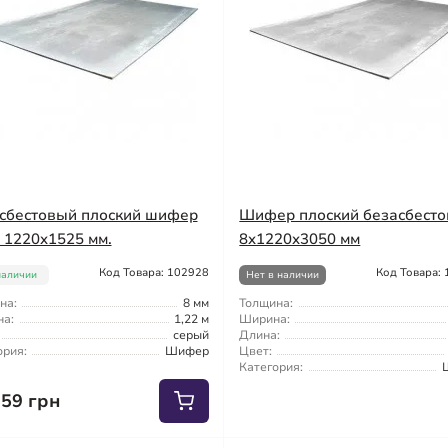
сбестовый плоский шифер
Шифер плоский безасбест
, 1220x1525 мм.
8x1220x3050 мм
Код Товара: 102928
Код Товара:
наличии
Нет в наличии
на:
8 мм
Толщина:
а:
1,22 м
Ширина:
серый
Длина:
ория:
Шифер
Цвет:
Категория:
.59 грн