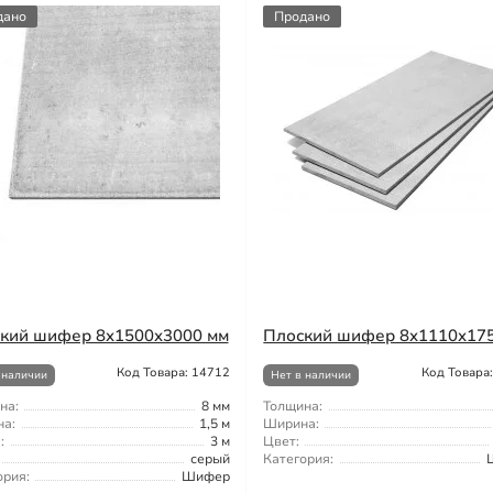
дано
Продано
кий шифер 8x1500x3000 мм
Плоский шифер 8x1110x17
Код Товара: 14712
Код Товара
 наличии
Нет в наличии
на:
8 мм
Толщина:
а:
1,5 м
Ширина:
:
3 м
Цвет:
серый
Категория:
ория:
Шифер