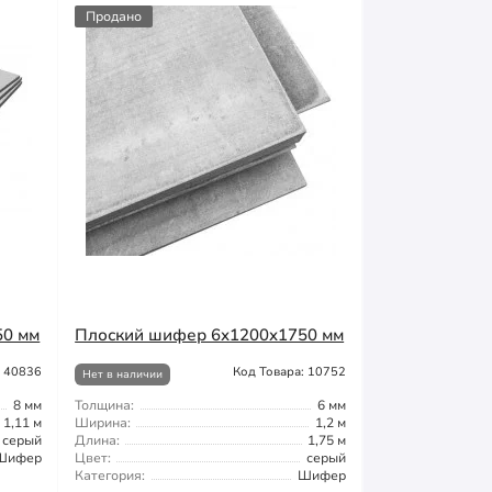
Продано
50 мм
Плоский шифер 6x1200x1750 мм
: 40836
Код Товара: 10752
Нет в наличии
8 мм
Толщина:
6 мм
1,11 м
Ширина:
1,2 м
серый
Длина:
1,75 м
Шифер
Цвет:
серый
Категория:
Шифер