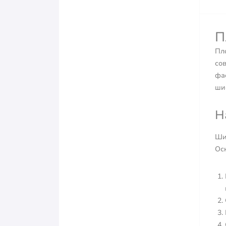
П
Пл
со
фа
ши
Н
Ши
Ос