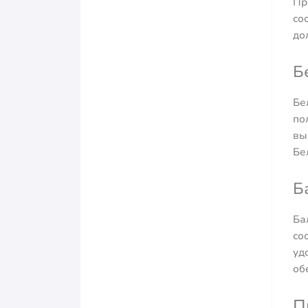
Пр
со
до
Б
Бе
по
вы
Бе
Б
Ба
со
уд
об
П