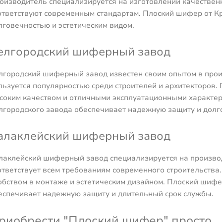
оизводитель специализируется на изготовлении качествен
ответствуют современным стандартам. Плоский шифер от К
лговечностью и эстетическим видом.
елгородский шиферный завод
лгородский шиферный завод известен своим опытом в прои
льзуется популярностью среди строителей и архитекторов. 
соким качеством и отличными эксплуатационными характе
лгородского завода обеспечивает надежную защиту и долг
алаклейский шиферный завод
лаклейский шиферный завод специализируется на произво
ответствует всем требованиям современного строительства
обством в монтаже и эстетическим дизайном. Плоский шифе
еспечивает надежную защиту и длительный срок службы.
риобрести "Плоский шифер" просто