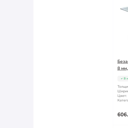
Беза
8 мм
В 
Толщи
Ширин
Цвет:
Катег
606