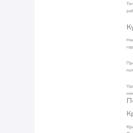
То
раб
К
На
га
Пр
по
Уд
на
П
К
Кр