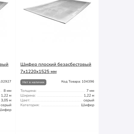
овый
Шифер плоский безасбестовый
7x1220x1525 мм
 102927
Код Товара: 104396
Нет в наличии
8 мм
Толщина:
7 мм
1,22 м
Ширина:
1,22 м
3,05 м
Цвет:
серый
серый
Категория:
Шифер
Шифер