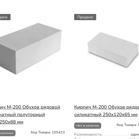
дано
Продано
ич М-200 Обухов рядовой
Кирпич М-200 Обухов рядо
катный полуторный
силикатный 250х120х65 мм
250х88 мм
Код Товара:
Нет в наличии
Код Товара: 105423
 наличии
Разновидность:
оди