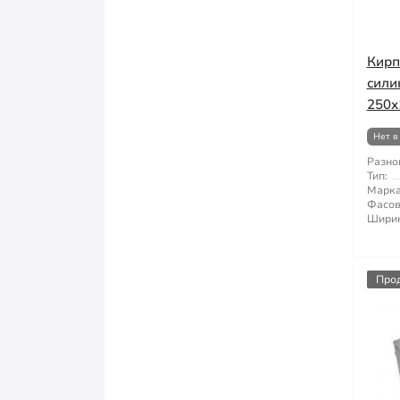
Кирп
сили
250х
Нет в
Разно
Тип:
Марка
Фасов
Ширин
Про