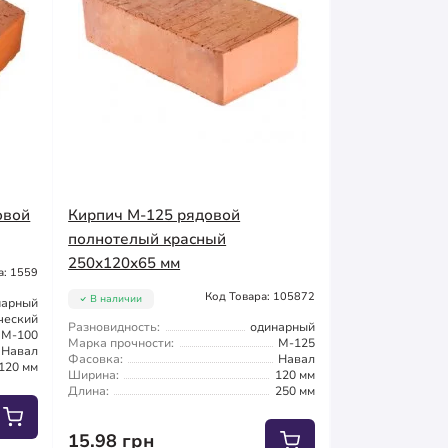
овой
Кирпич М-125 рядовой
полнотелый красный
250х120х65 мм
а: 1559
Код Товара: 105872
В наличии
нарный
ческий
Разновидность:
одинарный
М-100
Марка прочности:
М-125
Навал
Фасовка:
Навал
120 мм
Ширина:
120 мм
Длина:
250 мм
15.98 грн