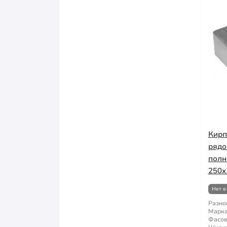
Кирп
рядо
полн
250х
Нет в
Разно
Марка
Фасов