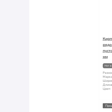
Кирп
рядо
пуст
мм
Нет в
Разно
Марка
Ширин
Длина
Цвет:
Про