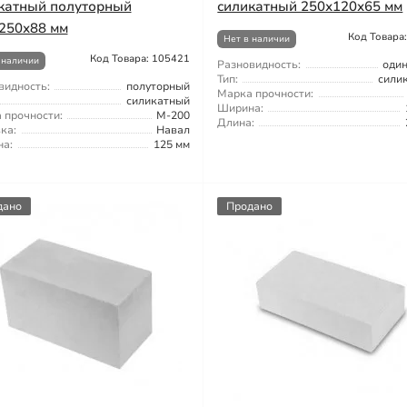
катный полуторный
силикатный 250х120х65 мм
250х88 мм
Код Товара
Нет в наличии
Код Товара: 105421
 наличии
Разновидность:
оди
Тип:
сили
видность:
полуторный
Марка прочности:
силикатный
Ширина:
 прочности:
М-200
Длина:
ка:
Навал
а:
125 мм
дано
Продано