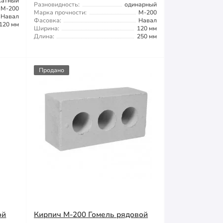
катный
Разновидность:
одинарный
М-200
Марка прочности:
М-200
Навал
Фасовка:
Навал
120 мм
Ширина:
120 мм
Длина:
250 мм
Продано
ой
Кирпич М-200 Гомель рядовой