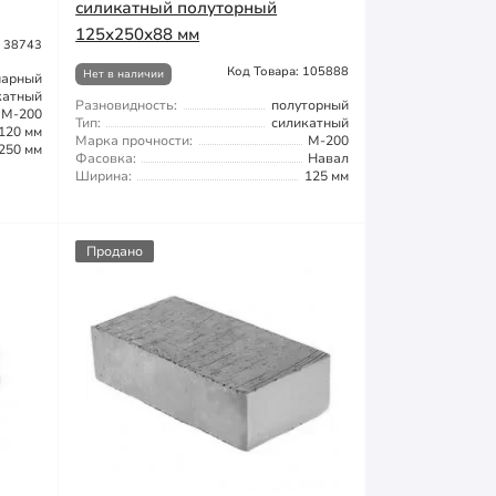
силикатный полуторный
125х250х88 мм
: 38743
Код Товара: 105888
Нет в наличии
нарный
катный
Разновидность:
полуторный
М-200
Тип:
силикатный
120 мм
Марка прочности:
М-200
250 мм
Фасовка:
Навал
Ширина:
125 мм
Продано