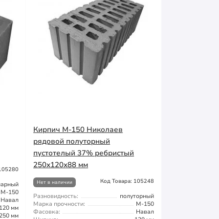
Кирпич М-150 Николаев
рядовой полуторный
пустотелый 37% ребристый
250х120х88 мм
 105280
Код Товара: 105248
Нет в наличии
нарный
М-150
Разновидность:
полуторный
Навал
Марка прочности:
М-150
120 мм
Фасовка:
Навал
250 мм