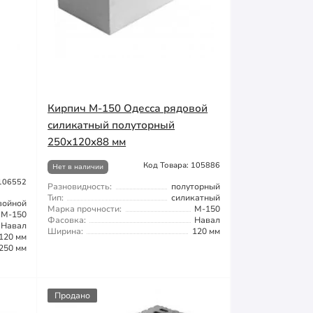
Кирпич М-150 Одесса рядовой
силикатный полуторный
250x120x88 мм
Код Товара: 105886
Нет в наличии
 106552
Разновидность:
полуторный
Тип:
силикатный
войной
Марка прочности:
М-150
М-150
Фасовка:
Навал
Навал
Ширина:
120 мм
120 мм
250 мм
Продано