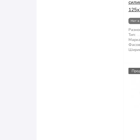
сили
125х
Нет в
Разно
Тип:
Марка
Фасов
Ширин
Про