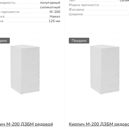
Тип:
сили
видность:
полуторный
Марка прочности:
силикатный
Фасовка:
 прочности:
М-200
Ширина:
ка:
Навал
а:
125 мм
дано
Продано
ич М-200 ДЗБМ рядовой
Кирпич М-200 ДЗБМ рядов