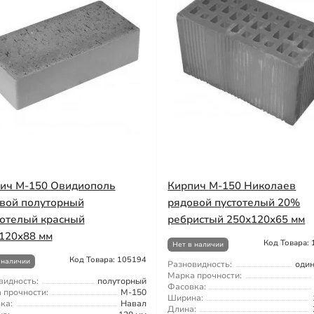
ич М-150 Овидиополь
Кирпич М-150 Николаев
вой полуторный
рядовой пустотелый 20%
отелый красный
ребристый 250х120х65 мм
120х88 мм
Код Товара:
Нет в наличии
Код Товара: 105194
 наличии
Разновидность:
оди
Марка прочности:
видность:
полуторный
Фасовка:
 прочности:
М-150
Ширина:
ка:
Навал
Длина: