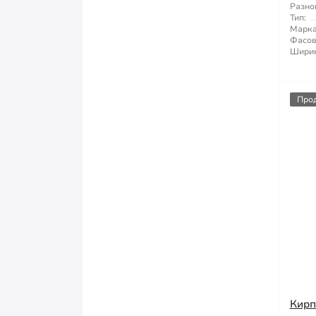
Разно
Тип:
Марка
Фасов
Ширин
Про
Кирп