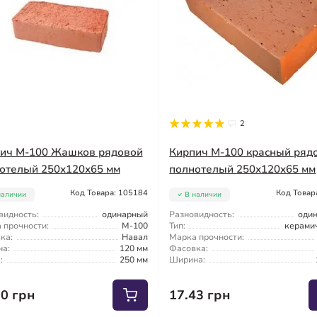
2
ич М-100 Жашков рядовой
Кирпич М-100 красный ряд
отелый 250х120х65 мм
полнотелый 250х120х65 мм
Код Товара: 105184
Код Товар
наличии
В наличии
видность:
одинарный
Разновидность:
оди
 прочности:
М-100
Тип:
керами
ка:
Навал
Марка прочности:
а:
120 мм
Фасовка:
:
250 мм
Ширина:
00 грн
17.43 грн