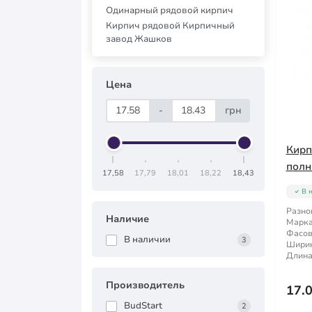
Одинарный рядовой кирпич
Кирпич рядовой Кирпичный
завод Жашков
Цена
-
грн
Кирп
полн
17,58
17,79
18,01
18,22
18,43
В 
Разно
Наличие
Марка
Фасов
В наличии
3
Ширин
Длина
Производитель
17.
BudStart
2