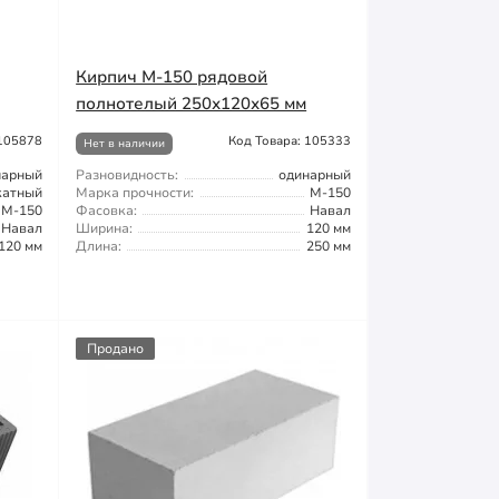
Кирпич М-150 рядовой
полнотелый 250х120х65 мм
 105878
Код Товара: 105333
Нет в наличии
нарный
Разновидность:
одинарный
катный
Марка прочности:
М-150
М-150
Фасовка:
Навал
Навал
Ширина:
120 мм
120 мм
Длина:
250 мм
Продано