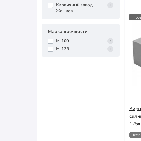
Кирпичный завод
1
Жашков
Про
Марка прочности
М-100
2
М-125
1
Кирп
сили
125х
Нет в