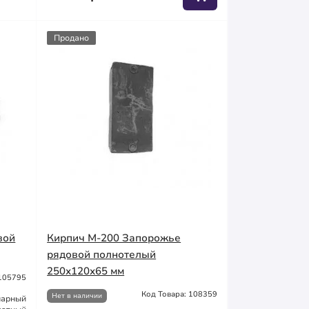
Продано
вой
Кирпич М-200 Запорожье
рядовой полнотелый
250х120х65 мм
 105795
Код Товара: 108359
Нет в наличии
нарный