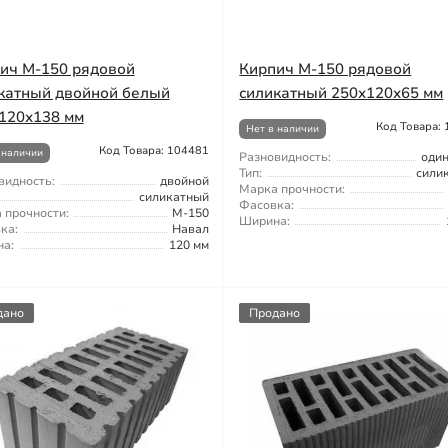
ич М-150 рядовой
Кирпич М-150 рядовой
катный двойной белый
силикатный 250х120х65 мм
120х138 мм
Код Товара:
Нет в наличии
Код Товара: 104481
 наличии
Разновидность:
оди
Тип:
сили
видность:
двойной
Марка прочности:
силикатный
Фасовка:
 прочности:
М-150
Ширина:
ка:
Навал
а:
120 мм
дано
Продано