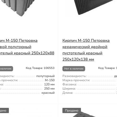
ич М-150 Петровка
Кирпич М-150 Петровка
вой полуторный
керамический двойной
отелый красный 250х120х88
пустотелый красный
250х120х138 мм
Код Товара: 106553
Код Товара:
 наличии
Нет в наличии
видность:
полуторный
Разновидность:
д
 прочности:
М-150
Марка прочности:
а:
120 мм
Фасовка:
:
250 мм
Ширина:
красный
Длина:
дано
Продано