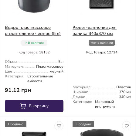
Ведро пластмассовое
Кювет-ванночка для
строительное черное (5 л)
валика 340x370 мм
В наличии
Нет в наличии
Код Товара: 18152
Код Товара: 12734
Объем:
5 л
Материал:
Пластмассовое
Цвет:
черный
Категория:
Строительные
емкости
Материал:
Пластик
91.12 грн
Ширина:
370 мм
Длина:
340 мм
Категория:
Малярный
В корзину
инструмент
Продано
Продано