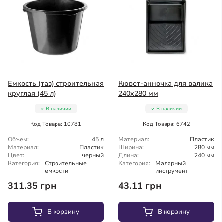
Емкость (таз) строительная
Кювет-анночка для валика
круглая (45 л)
240x280 мм
В наличии
В наличии
Код Товара: 10781
Код Товара: 6742
Объем:
45 л
Материал:
Пластик
Материал:
Пластик
Ширина:
280 мм
Цвет:
черный
Длина:
240 мм
Категория:
Строительные
Категория:
Малярный
емкости
инструмент
311.35 грн
43.11 грн
В корзину
В корзину