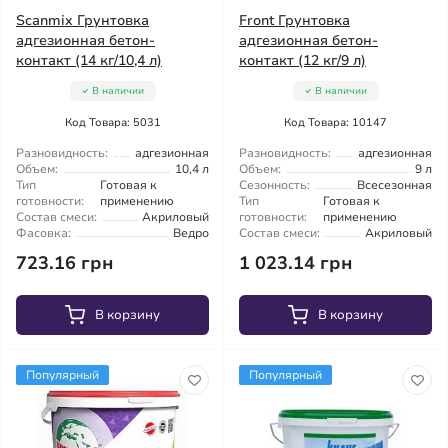
Scanmix Грунтовка
Front Грунтовка
адгезионная бетон-
адгезионная бетон-
контакт (14 кг/10,4 л)
контакт (12 кг/9 л)
В наличии
В наличии
Код Товара: 5031
Код Товара: 10147
Разновидность:
адгезионная
Разновидность:
адгезионная
Объем:
10,4 л
Объем:
9 л
Тип
Готовая к
Сезонность:
Всесезонная
готовности:
применению
Тип
Готовая к
Состав смеси:
Акриловый
готовности:
применению
Фасовка:
Ведро
Состав смеси:
Акриловый
723.16 грн
1 023.14 грн
В корзину
В корзину
Популярный
Популярный