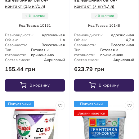
адгезионная бетон-
адгезионная бетон-
контакт (1,5 кг/1 л)
контакт (7 кг/4,7 л)
В наличии
В наличии
Код Товара: 10151
Код Товара: 10148
Разновидность:
адгезионная
Разновидность:
адгезионная
Объем:
1 л
Объем:
4,7 л
Сезонность:
Всесезонная
Сезонность:
Всесезонная
Тип
Готовая к
Тип
Готовая к
готовности:
применению
готовности:
применению
Состав смеси:
Акриловый
Состав смеси:
Акриловый
155.44 грн
623.79 грн
В корзину
В корзину
Популярный
Популярный
Заканчивается