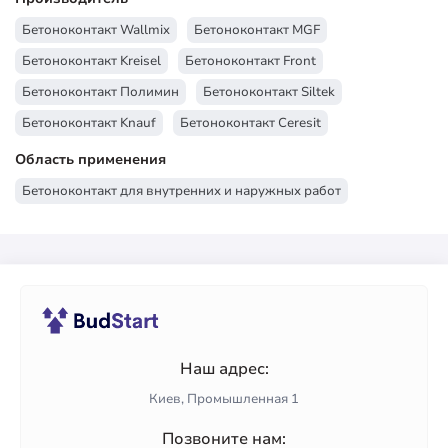
Бетоноконтакт Wallmix
Бетоноконтакт МGF
Бетоноконтакт Kreisel
Бетоноконтакт Front
Бетоноконтакт Полимин
Бетоноконтакт Siltek
Бетоноконтакт Knauf
Бетоноконтакт Ceresit
Бетоноконтакт Builder
Бетоноконтакт Anserglob
Область применения
Бетоноконтакт для внутренних и наружных работ
Наш адрес:
Киев, Промышленная 1
Позвоните нам: