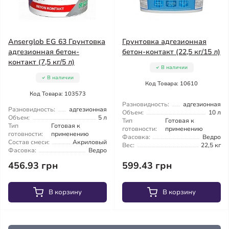
Anserglob EG 63 Грунтовка
Грунтовка адгезионная
адгезионная бетон-
бетон-контакт (22,5 кг/15 л)
контакт (7,5 кг/5 л)
В наличии
В наличии
Код Товара: 10610
Код Товара: 103573
Разновидность:
адгезионная
Разновидность:
адгезионная
Объем:
10 л
Объем:
5 л
Тип
Готовая к
Тип
Готовая к
готовности:
применению
готовности:
применению
Фасовка:
Ведро
Состав смеси:
Акриловый
Вес:
22,5 кг
Фасовка:
Ведро
456.93 грн
599.43 грн
В корзину
В корзину