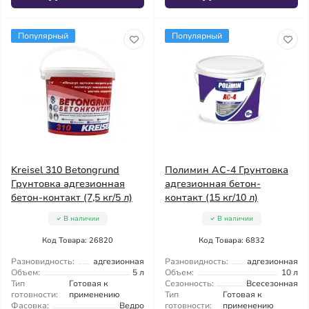
Популярный
Популярный
Kreisel 310 Betongrund
Полимин АС-4 Грунтовка
Грунтовка адгезионная
адгезионная бетон-
бетон-контакт (7,5 кг/5 л)
контакт (15 кг/10 л)
В наличии
В наличии
Код Товара: 26820
Код Товара: 6832
Разновидность:
адгезионная
Разновидность:
адгезионная
Объем:
5 л
Объем:
10 л
Тип
Готовая к
Сезонность:
Всесезонная
готовности:
применению
Тип
Готовая к
Фасовка:
Ведро
готовности:
применению