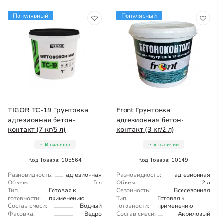
Популярный
Популярный
TIGOR ТС-19 Грунтовка
Front Грунтовка
адгезионная бетон-
адгезионная бетон-
контакт (7 кг/5 л)
контакт (3 кг/2 л)
В наличии
В наличии
Код Товара: 105564
Код Товара: 10149
Разновидность:
адгезионная
Разновидность:
адгезионная
Объем:
5 л
Объем:
2 л
Тип
Готовая к
Сезонность:
Всесезонная
готовности:
применению
Тип
Готовая к
Состав смеси:
Водный
готовности:
применению
Фасовка:
Ведро
Состав смеси:
Акриловый