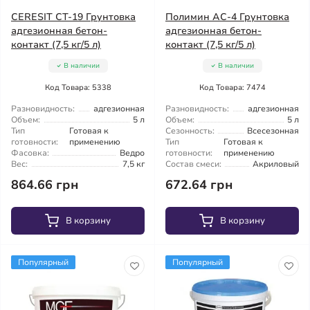
CERESIT CT-19 Грунтовка
Полимин АС-4 Грунтовка
адгезионная бетон-
адгезионная бетон-
контакт (7,5 кг/5 л)
контакт (7,5 кг/5 л)
В наличии
В наличии
Код Товара: 5338
Код Товара: 7474
Разновидность:
адгезионная
Разновидность:
адгезионная
Объем:
5 л
Объем:
5 л
Тип
Готовая к
Сезонность:
Всесезонная
готовности:
применению
Тип
Готовая к
Фасовка:
Ведро
готовности:
применению
Вес:
7,5 кг
Состав смеси:
Акриловый
864.66 грн
672.64 грн
В корзину
В корзину
Популярный
Популярный