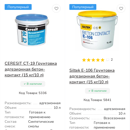
Популярный
Популярный
2
CERESIT CT-19 Грунтовка
адгезионная бетон-
Siltek E-106 Грунтовка
контакт (15 кг/10 л)
адгезионная бетон-
контакт (15 кг/10 л)
В наличии
В наличии
Код Товара: 5336
Код Товара: 5841
Разновидность:
адгезионная
Объем:
10 л
Разновидность:
адгезионная
Тип
Готовая к
Объем:
10 л
готовности:
применению
Сезонность:
Всесезонная
Состав
Синтетические
Тип
Готовая к
смеси:
смолы
готовности:
применению