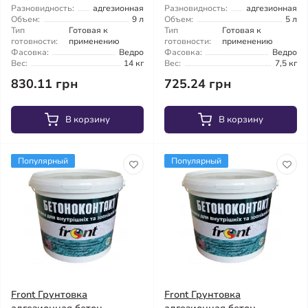
Разновидность:
адгезионная
Разновидность:
адгезионная
Объем:
9 л
Объем:
5 л
Тип
Готовая к
Тип
Готовая к
готовности:
применению
готовности:
применению
Фасовка:
Ведро
Фасовка:
Ведро
Вес:
14 кг
Вес:
7,5 кг
830.11 грн
725.24 грн
В корзину
В корзину
Популярный
Популярный
Front Грунтовка
Front Грунтовка