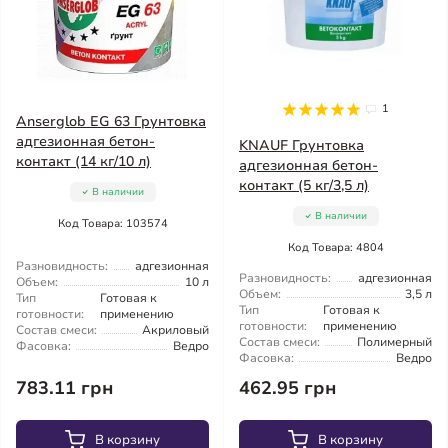
1
Anserglob EG 63 Грунтовка
адгезионная бетон-
KNAUF Грунтовка
контакт (14 кг/10 л)
адгезионная бетон-
контакт (5 кг/3,5 л)
В наличии
В наличии
Код Товара: 103574
Код Товара: 4804
Разновидность:
адгезионная
Разновидность:
адгезионная
Объем:
10 л
Объем:
3,5 л
Тип
Готовая к
Тип
Готовая к
готовности:
применению
готовности:
применению
Состав смеси:
Акриловый
Состав смеси:
Полимерный
Фасовка:
Ведро
Фасовка:
Ведро
783.11 грн
462.95 грн
В корзину
В корзину