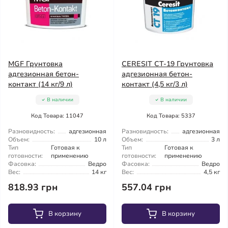
MGF Грунтовка
CERESIT CT-19 Грунтовка
адгезионная бетон-
адгезионная бетон-
контакт (14 кг/9 л)
контакт (4,5 кг/3 л)
В наличии
В наличии
Код Товара: 11047
Код Товара: 5337
Разновидность:
адгезионная
Разновидность:
адгезионная
Объем:
10 л
Объем:
3 л
Тип
Готовая к
Тип
Готовая к
готовности:
применению
готовности:
применению
Фасовка:
Ведро
Фасовка:
Ведро
Вес:
14 кг
Вес:
4,5 кг
818.93 грн
557.04 грн
В корзину
В корзину