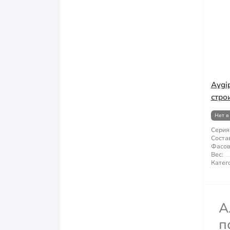
Aygi
стро
Нет в
Серия
Состав
Фасов
Вес:
Катег
А
п