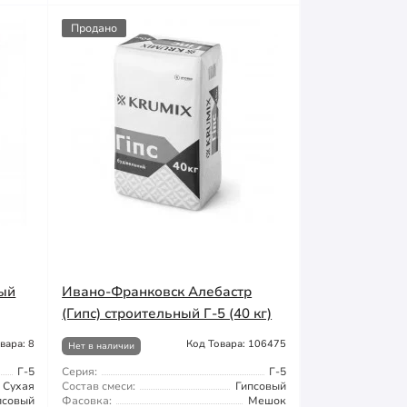
Продано
ный
Ивано-Франковск Алебастр
(Гипс) строительный Г-5 (40 кг)
вара: 8
Код Товара: 106475
Нет в наличии
Г-5
Серия:
Г-5
Сухая
Состав смеси:
Гипсовый
псовый
Фасовка:
Мешок