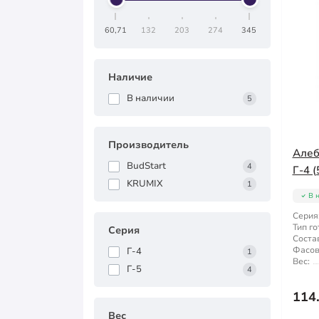
60,71
132
203
274
345
Наличие
В наличии
5
Производитель
Алеб
BudStart
4
Г-4 (
KRUMIX
1
В 
Серия
Тип го
Серия
Состав
Фасов
Г-4
1
Вес:
Г-5
4
114
Вес