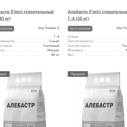
астр (Гипс) строительный
Алебастр (Гипс) строитель
40 кг)
Г-4 (20 кг)
Код Товара: 5
Код То
 наличии
Нет в наличии
:
Г-4
Серия:
товности:
Сухая
Тип готовности:
 смеси:
Гипсовый
Состав смеси:
Ги
ка:
Мешок
Фасовка:
40 кг
Вес:
дано
Продано