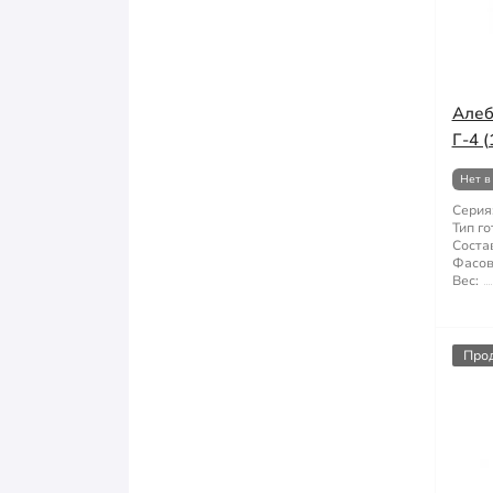
Алеб
Г-4 (
Нет в
Серия
Тип го
Состав
Фасов
Вес:
Про