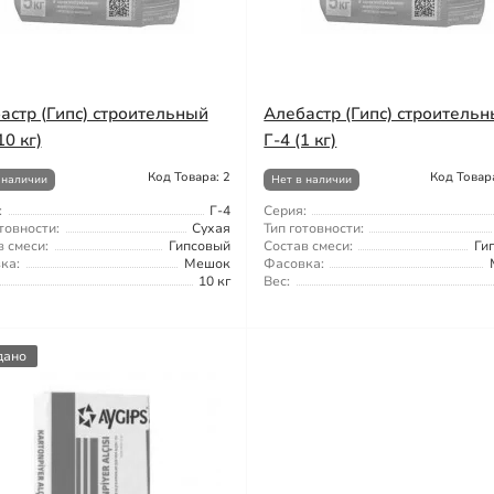
астр (Гипс) строительный
Алебастр (Гипс) строитель
10 кг)
Г-4 (1 кг)
Код Товара: 2
Код Товар
 наличии
Нет в наличии
:
Г-4
Серия:
товности:
Сухая
Тип готовности:
 смеси:
Гипсовый
Состав смеси:
Ги
ка:
Мешок
Фасовка:
10 кг
Вес:
дано