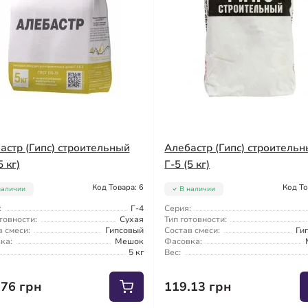
астр (Гипс) строительный
Алебастр (Гипс) строитель
5 кг)
Г-5 (5 кг)
Код Товара: 6
Код То
наличии
В наличии
:
Г-4
Серия:
товности:
Сухая
Тип готовности:
 смеси:
Гипсовый
Состав смеси:
Ги
ка:
Мешок
Фасовка:
5 кг
Вес:
.76 грн
119.13 грн