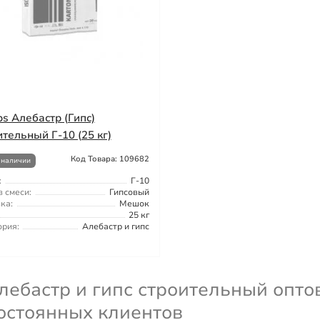
ps Алебастр (Гипс)
ительный Г-10 (25 кг)
Код Товара: 109682
 наличии
:
Г-10
 смеси:
Гипсовый
ка:
Мешок
25 кг
ория:
Алебастр и гипс
лебастр и гипс строительный опто
остоянных клиентов