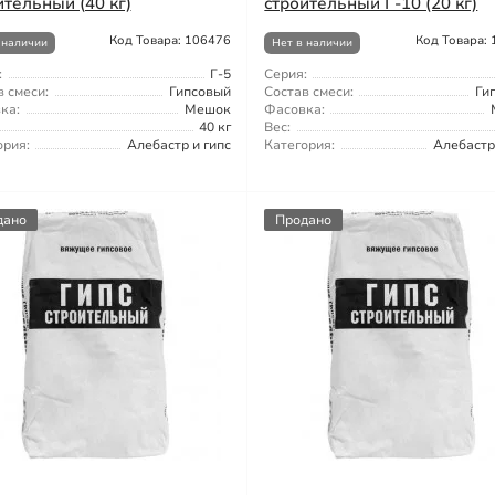
ительный (40 кг)
строительный Г-10 (20 кг)
Код Товара: 106476
Код Товара:
 наличии
Нет в наличии
:
Г-5
Серия:
 смеси:
Гипсовый
Состав смеси:
Ги
ка:
Мешок
Фасовка:
40 кг
Вес:
ория:
Алебастр и гипс
Категория:
Алебастр
дано
Продано