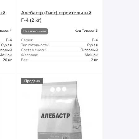
ный
Алебастр (Гипс) строительный
Г-4 (2 кг)
вара: 4
Код Товара: 3
Нет в наличии
Г-4
Серия:
Г-4
Сухая
Тип готовности:
Сухая
псовый
Состав смеси:
Гипсовый
Мешок
Фасовка:
Мешок
20 кг
Вес:
2 кг
Продано