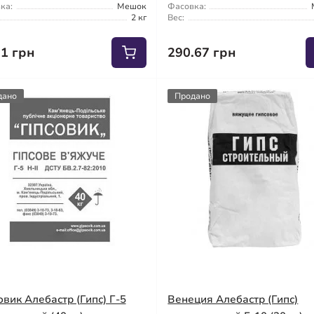
ка:
Мешок
Фасовка:
2 кг
Вес:
71 грн
290.67 грн
дано
Продано
овик Алебастр (Гипс) Г-5
Венеция Алебастр (Гипс)