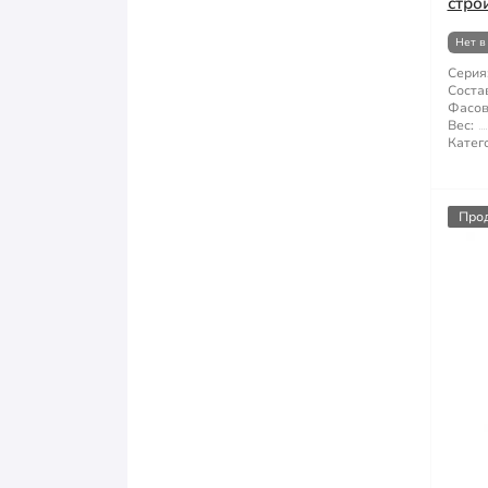
стро
Нет в
Серия
Состав
Фасов
Вес:
Катег
Про