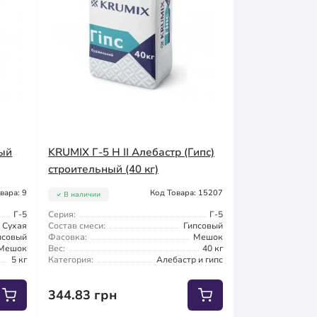
ный
KRUMIX Г-5 Н ІІ Алебастр (Гипс)
строительный (40 кг)
вара: 9
Код Товара: 15207
В наличии
Г-5
Серия:
Г-5
Сухая
Состав смеси:
Гипсовый
псовый
Фасовка:
Мешок
Мешок
Вес:
40 кг
5 кг
Категория:
Алебастр и гипс
344.83 грн