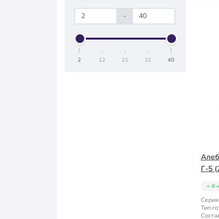
-
2
12
21
31
40
Алеб
Г-5 (
В 
Серия
Тип го
Состав