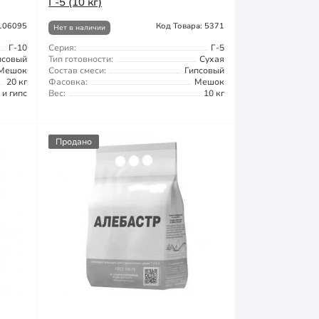
Г-5 (10 кг)
 106095
Код Товара: 5371
Нет в наличии
Г-10
Серия:
Г-5
псовый
Тип готовности:
Сухая
Мешок
Состав смеси:
Гипсовый
20 кг
Фасовка:
Мешок
 и гипс
Вес:
10 кг
Продано