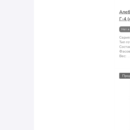
Алеб
Г-4 (
Нет в
Серия
Тип го
Состав
Фасов
Вес:
Про