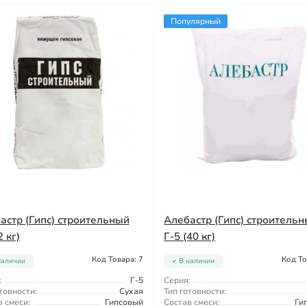
Популярный
астр (Гипс) строительный
Алебастр (Гипс) строитель
2 кг)
Г-5 (40 кг)
Код Товара: 7
Код То
наличии
В наличии
:
Г-5
Серия:
товности:
Сухая
Тип готовности:
 смеси:
Гипсовый
Состав смеси:
Ги