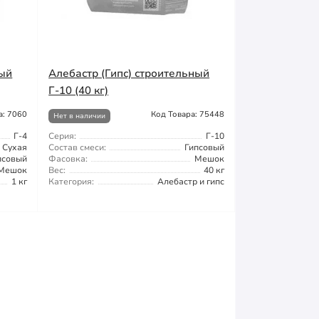
ный
Алебастр (Гипс) строительный
Г-10 (40 кг)
а: 7060
Код Товара: 75448
Нет в наличии
Г-4
Серия:
Г-10
Сухая
Состав смеси:
Гипсовый
псовый
Фасовка:
Мешок
Мешок
Вес:
40 кг
1 кг
Категория:
Алебастр и гипс