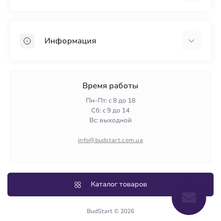
Гипсокартон
OSB
Информация
Пенопласт
Пенополистирол
Доставка
Минеральная вата
Оплата
Время работы
Клей для плитки
Контакты
Пн-Пт: с 8 до 18
Гарантия и возврат
Сб: с 9 до 14
Вс: выходной
Политика конфиденциальности
О нас
info@budstart.com.ua
Отзывы
Карта сайта
Производители
Каталог товаров
BudStart © 2026