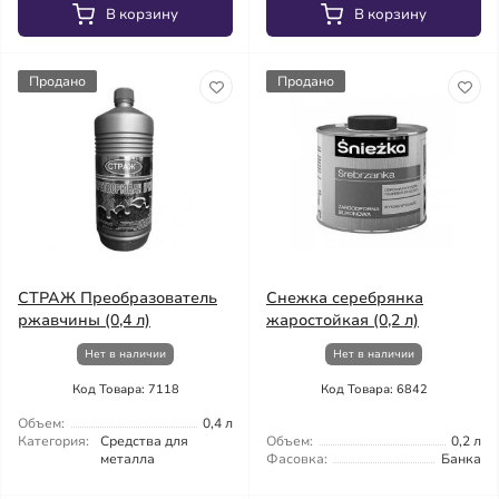
В корзину
В корзину
Продано
Продано
СТРАЖ Преобразователь
Снежка серебрянка
ржавчины (0,4 л)
жаростойкая (0,2 л)
Нет в наличии
Нет в наличии
Код Товара: 7118
Код Товара: 6842
Объем:
0,4 л
Категория:
Средства для
Объем:
0,2 л
металла
Фасовка:
Банка