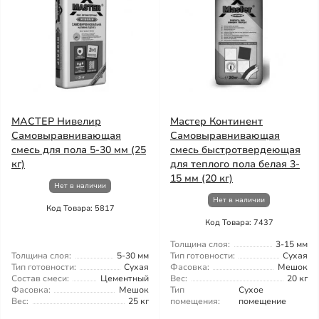
МАСТЕР Нивелир
Мастер Континент
Самовыравнивающая
Самовыравнивающая
смесь для пола 5-30 мм (25
смесь быстротвердеющая
кг)
для теплого пола белая 3-
15 мм (20 кг)
Нет в наличии
Нет в наличии
Код Товара: 5817
Код Товара: 7437
Толщина слоя:
3-15 мм
Толщина слоя:
5-30 мм
Тип готовности:
Сухая
Тип готовности:
Сухая
Фасовка:
Мешок
Состав смеси:
Цементный
Вес:
20 кг
Фасовка:
Мешок
Тип
Сухое
Вес:
25 кг
помещения:
помещение