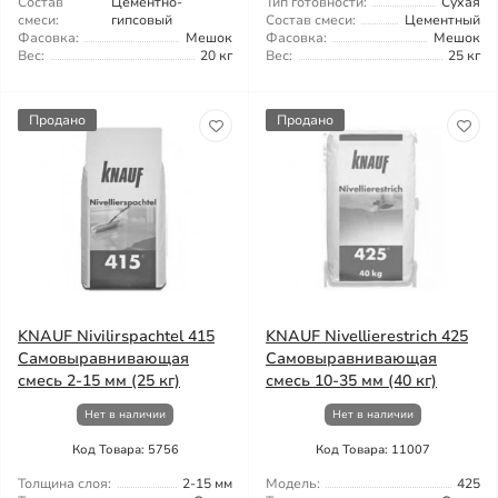
Состав
Цементно-
Тип готовности:
Сухая
смеси:
гипсовый
Состав смеси:
Цементный
Фасовка:
Мешок
Фасовка:
Мешок
Вес:
20 кг
Вес:
25 кг
Продано
Продано
KNAUF Nivilirspachtel 415
KNAUF Nivellierestrich 425
Самовыравнивающая
Самовыравнивающая
смесь 2-15 мм (25 кг)
смесь 10-35 мм (40 кг)
Нет в наличии
Нет в наличии
Код Товара: 5756
Код Товара: 11007
Толщина слоя:
2-15 мм
Модель:
425