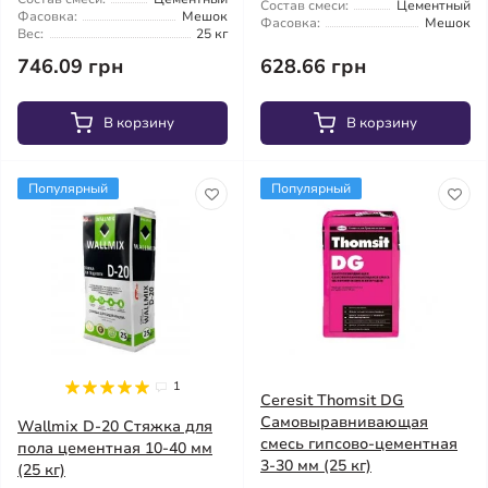
Состав смеси:
Цементный
Фасовка:
Мешок
Фасовка:
Мешок
Вес:
25 кг
746.09 грн
628.66 грн
В корзину
В корзину
Популярный
Популярный
1
Ceresit Thomsit DG
Самовыравнивающая
Wallmix D-20 Стяжка для
смесь гипсово-цементная
пола цементная 10-40 мм
3-30 мм (25 кг)
(25 кг)