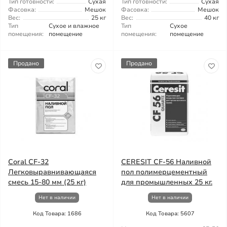
Тип готовности:
Сухая
Тип готовности:
Сухая
Фасовка:
Мешок
Фасовка:
Мешок
Вес:
25 кг
Вес:
40 кг
Тип
Сухое и влажное
Тип
Сухое
помещения:
помещение
помещения:
помещение
Продано
Продано
Coral СF-32
CERESIT CF-56 Наливной
Легковыравнивающаяся
пол полимерцементный
смесь 15-80 мм (25 кг)
для промышленных 25 кг.
Нет в наличии
Нет в наличии
Код Товара: 1686
Код Товара: 5607