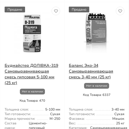
Продано
Продано
Будмайстер ДОЛІВКА-319
Баланс Эко-34
Самовыравнивающая
Самовыравнивающая
смесь гипсовая 5-100 мм
смесь 3-40 мм (25 кг)
(25 кг)
Нет в наличии
Нет в наличии
Код Товара: 6337
Код Товара: 470
Толщина слоя:
5-100 мм
Толщина слоя:
3-40 мм
Тип готовности:
Сухая
Тип готовности:
Сухая
Марка прочности:
М-250
Фасовка:
Мешок
Состав
Цементно-
Вес:
25 кг
смеси:
гипсовый
Категория:
Самовыравнивающая