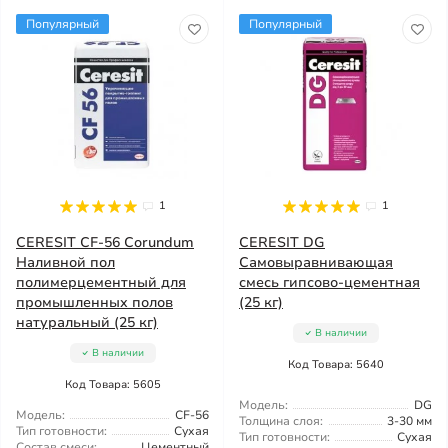
Популярный
Популярный
1
1
CERESIT CF-56 Corundum
CERESIT DG
Наливной пол
Самовыравнивающая
полимерцементный для
смесь гипсово-цементная
промышленных полов
(25 кг)
натуральный (25 кг)
В наличии
В наличии
Код Товара: 5640
Код Товара: 5605
Модель:
DG
Модель:
CF-56
Толщина слоя:
3-30 мм
Тип готовности:
Сухая
Тип готовности:
Сухая
Состав смеси:
Цементный