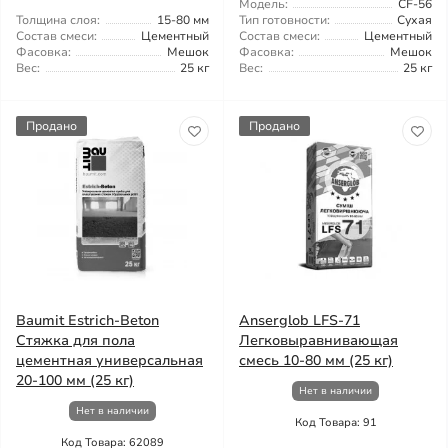
Модель:
CF-56
Толщина слоя:
15-80 мм
Тип готовности:
Сухая
Состав смеси:
Цементный
Состав смеси:
Цементный
Фасовка:
Мешок
Фасовка:
Мешок
Вес:
25 кг
Вес:
25 кг
Продано
Продано
Baumit Estrich-Beton
Anserglob LFS-71
Стяжка для пола
Легковыравнивающая
цементная универсальная
смесь 10-80 мм (25 кг)
20-100 мм (25 кг)
Нет в наличии
Нет в наличии
Код Товара: 91
Код Товара: 62089