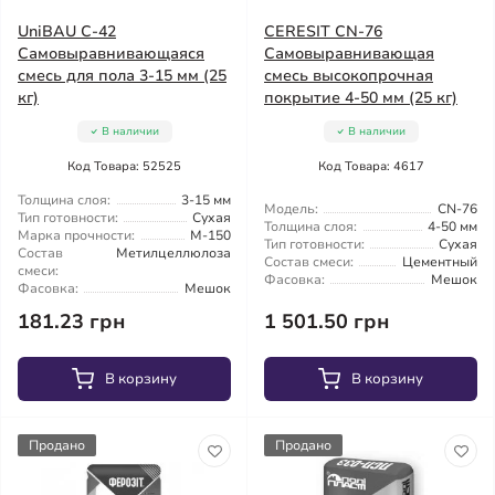
UniBAU С-42
CERESIT CN-76
Самовыравнивающаяся
Самовыравнивающая
смесь для пола 3-15 мм (25
смесь высокопрочная
кг)
покрытие 4-50 мм (25 кг)
В наличии
В наличии
Код Товара: 52525
Код Товара: 4617
Толщина слоя:
3-15 мм
Модель:
CN-76
Тип готовности:
Сухая
Толщина слоя:
4-50 мм
Марка прочности:
М-150
Тип готовности:
Сухая
Состав
Метилцеллюлоза
Состав смеси:
Цементный
смеси:
Фасовка:
Мешок
Фасовка:
Мешок
181.23 грн
1 501.50 грн
В корзину
В корзину
Продано
Продано