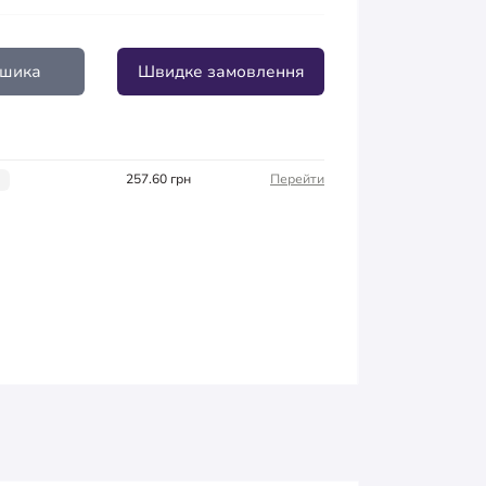
ошика
Швидке замовлення
257.60 грн
Перейти
і