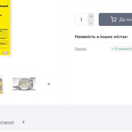
До к
Наявність в інших містах:
Харків
В наявност
>
итання
4