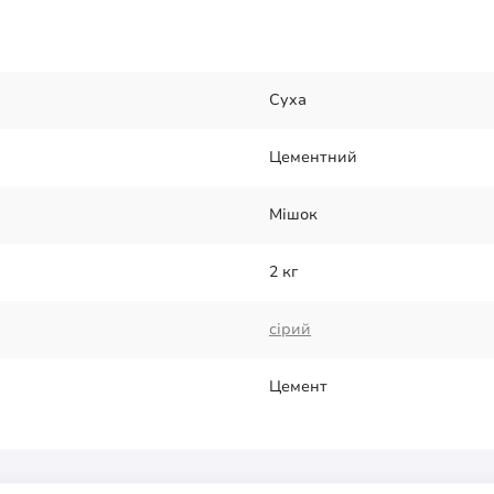
Суха
Цементний
Мішок
2 кг
сірий
Цемент