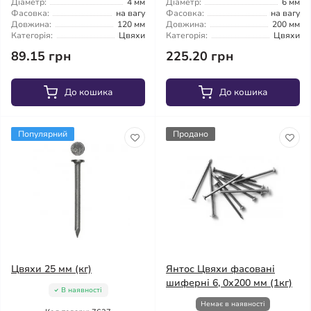
Діаметр:
4 мм
Діаметр:
6 мм
Фасовка:
на вагу
Фасовка:
на вагу
Довжина:
120 мм
Довжина:
200 мм
Категорія:
Цвяхи
Категорія:
Цвяхи
89.15 грн
225.20 грн
До кошика
До кошика
Популярний
Продано
Цвяхи 25 мм (кг)
Янтос Цвяхи фасовані
шиферні 6, 0x200 мм (1кг)
В наявності
Немає в наявності