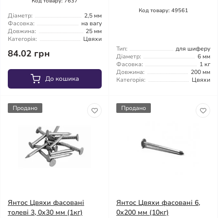
Код товару: 7637
Код товару: 49561
Діаметр:
2,5 мм
Фасовка:
на вагу
Довжина:
25 мм
Категорія:
Цвяхи
Тип:
для шиферу
84.02 грн
Діаметр:
6 мм
Фасовка:
1 кг
Довжина:
200 мм
До кошика
Категорія:
Цвяхи
Продано
Продано
Янтос Цвяхи фасовані
Янтос Цвяхи фасовані 6,
толеві 3, 0x30 мм (1кг)
0x200 мм (10кг)