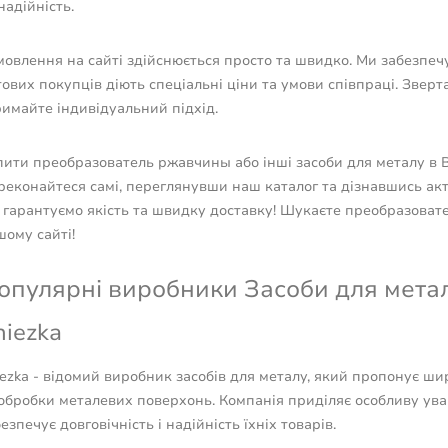
надійність.
мовлення на сайті здійснюється просто та швидко. Ми забезпеч
ових покупців діють спеціальні ціни та умови співпраці. Зверт
имайте індивідуальний підхід.
ити преобразователь ржавчины або інші засоби для металу в Bu
реконайтеся самі, переглянувши наш каталог та дізнавшись ак
 гарантуємо якість та швидку доставку! Шукаєте преобразова
ому сайті!
опулярні виробники Засоби для метал
niezka
ezka - відомий виробник засобів для металу, який пропонує ши
обробки металевих поверхонь. Компанія приділяє особливу ува
езпечує довговічність і надійність їхніх товарів.