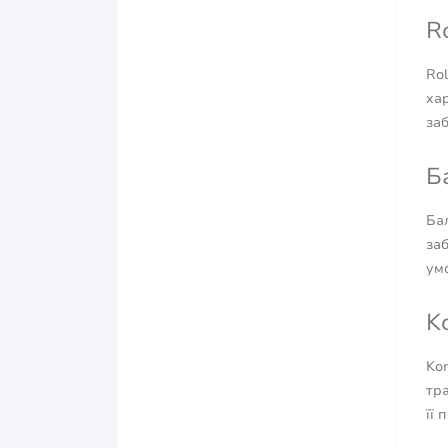
R
Rol
хар
за
Б
Бал
заб
ум
K
Kom
тр
її 