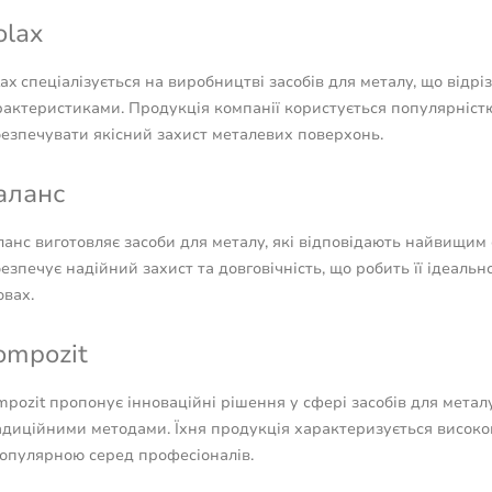
olax
ax спеціалізується на виробництві засобів для металу, що від
актеристиками. Продукція компанії користується популярністю
безпечувати якісний захист металевих поверхонь.
аланс
анс виготовляє засоби для металу, які відповідають найвищим 
езпечує надійний захист та довговічність, що робить її ідеаль
овах.
ompozit
pozit пропонує інноваційні рішення у сфері засобів для металу
адиційними методами. Їхня продукція характеризується високо
популярною серед професіоналів.