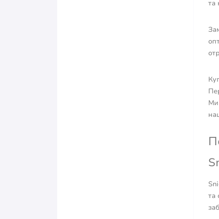
та 
За
опт
отр
Куп
Пе
Ми
наш
П
S
Sni
та 
заб