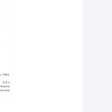
у: 7861
0,4 л
ляшка
металу