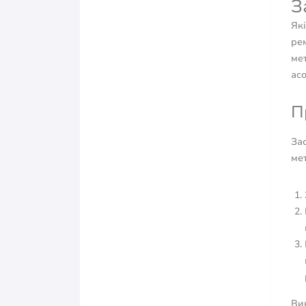
З
Які
рем
мет
асо
П
Зас
мет
Вик