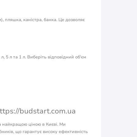
), пляшка, каністра, банка. Це дозволяє
л, 5 л та 1 л. Виберіть відповідний об'єм
tps://budstart.com.ua
за найкращою ціною в Києві. Ми
ників, що гарантує високу ефективність