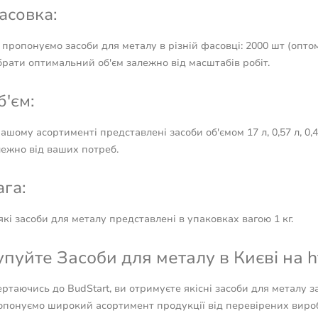
асовка:
пропонуємо засоби для металу в різній фасовці: 2000 шт (оптом
рати оптимальний об'єм залежно від масштабів робіт.
б'єм:
ашому асортименті представлені засоби об'ємом 17 л, 0,57 л, 0,4 
лежно від ваших потреб.
ага:
кі засоби для металу представлені в упаковках вагою 1 кг.
упуйте Засоби для металу в Києві на ht
ртаючись до BudStart, ви отримуєте якісні засоби для металу 
опонуємо широкий асортимент продукції від перевірених вироб