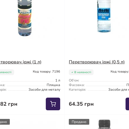
творювач іржі (1 л)
Перетворювач іржі (0,5 л)
Код товару: 7196
Код товару
аявності
В наявності
1 л
Об'єм:
ка:
Пляшка
Фасовка:
П
рія:
Засоби для металу
Категорія:
Засоби для 
.82 грн
64.35 грн
дано
Продано