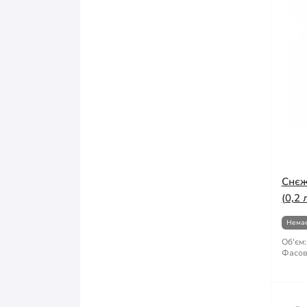
Снєж
(0,2 
Немає
Об'єм:
Фасов