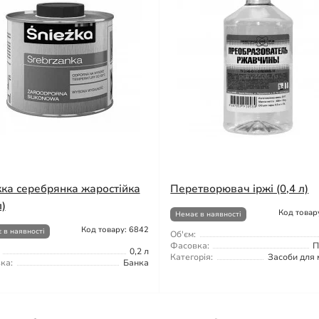
ка серебрянка жаростійка
Перетворювач іржі (0,4 л)
л)
Код товар
Немає в наявності
Код товару: 6842
 в наявності
Об'єм:
Фасовка:
П
0,2 л
Категорія:
Засоби для 
ка:
Банка