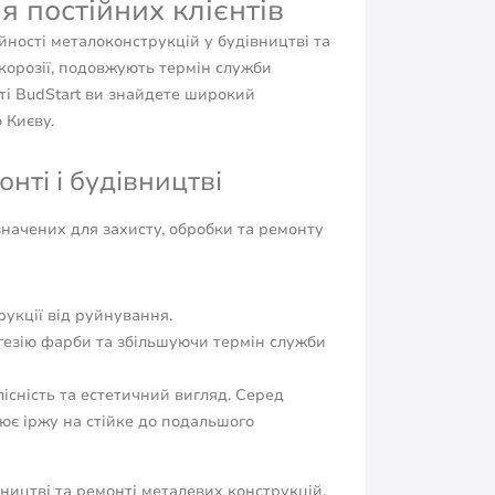
я постійних клієнтів
ійності металоконструкцій у будівництві та
корозії, подовжують термін служби
йті BudStart ви знайдете широкий
 Києву.
нті і будівництві
значених для захисту, обробки та ремонту
рукції від руйнування.
гезію фарби та збільшуючи термін служби
існість та естетичний вигляд. Серед
є іржу на стійке до подальшого
ництві та ремонті металевих конструкцій,