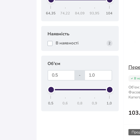
64,35
74,22
84,09
93,95
104
Наявність
В наявності
2
Об'єм
Пере
-
В н
Об'єм:
Фасов
Катего
0,5
0,6
0,8
0,9
1,0
103
Про