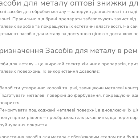
асоби для металу оптові знижки дл
сні засоби для обробки металу – запорука довговічності та над
онті. Правильно підібрані препарати забезпечують захист від 
алевих виробів та покращують їх естетичні властивості. На са
ртимент засобів для металу за доступною ціною з доставкою по
ризначення Засобів для металу в ремо
оби для металу – це широкий спектр хімічних препаратів, при
алевих поверхонь. Їх використання дозволяє:
Запобігти утворенню корозії та іржі, захищаючи металеві конст
Підготувати металеві поверхні до фарбування, покращуючи ад
покриття.
Ремонтувати пошкоджені металеві поверхні, відновлюючи їх ціл
популярних рішень – преобразователь ржавчины, що перетворю
руйнування покриття.
ористання засобів для металу є обов'язковим етапом при будів