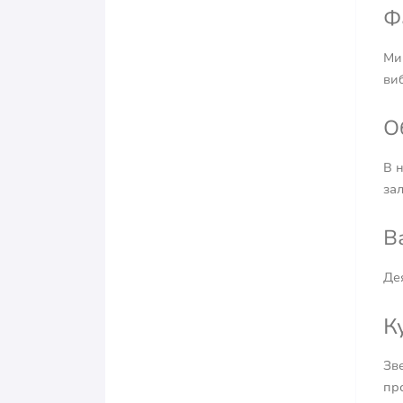
Ф
Ми 
виб
О
В н
за
В
Дея
К
Зве
пр