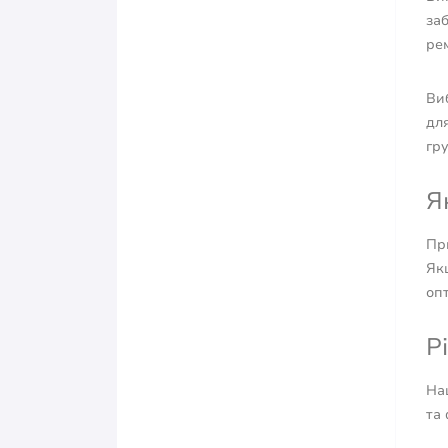
заб
рем
Виб
для
гру
Я
При
Якщ
оп
Р
Наш
та