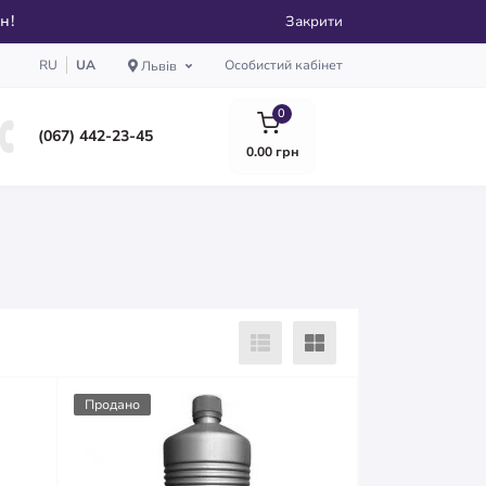
рн!
Закрити
RU
UA
Особистий кабінет
Львів
0
(067) 442-23-45
0.00 грн
Продано