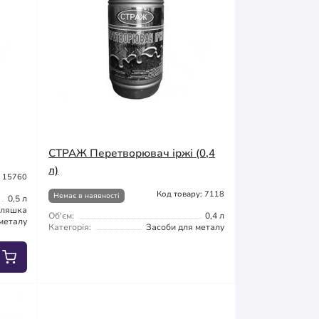
СТРАЖ Перетворювач іржі (0,4
л)
: 15760
Код товару: 7118
Немає в наявності
0,5 л
ляшка
Об'єм:
0,4 л
металу
Категорія:
Засоби для металу