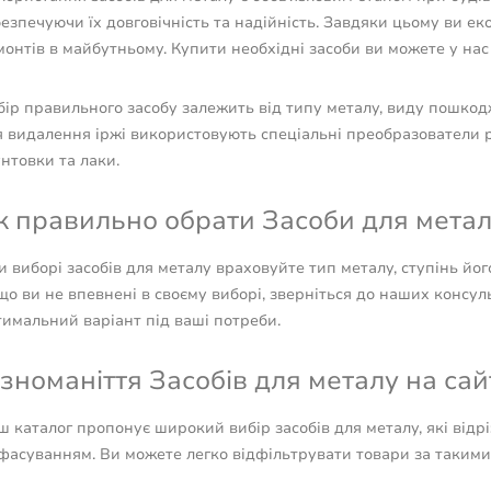
езпечуючи їх довговічність та надійність. Завдяки цьому ви е
онтів в майбутньому. Купити необхідні засоби ви можете у нас
ір правильного засобу залежить від типу металу, виду пошкод
 видалення іржі використовують спеціальні преобразователи ржа
нтовки та лаки.
к правильно обрати Засоби для метал
 виборі засобів для металу враховуйте тип металу, ступінь йо
о ви не впевнені в своєму виборі, зверніться до наших консул
тимальний варіант під ваші потреби.
ізноманіття Засобів для металу на сайт
 каталог пропонує широкий вибір засобів для металу, які відр
 фасуванням. Ви можете легко відфільтрувати товари за таким