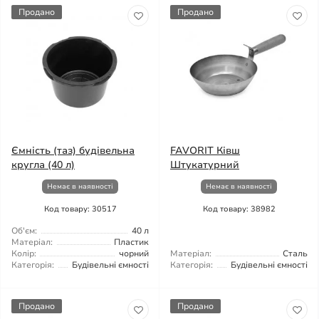
Продано
Продано
Ємність (таз) будівельна
FAVORIT Ківш
кругла (40 л)
Штукатурний
Немає в наявності
Немає в наявності
Код товару: 30517
Код товару: 38982
Об'єм:
40 л
Матеріал:
Пластик
Колір:
чорний
Матеріал:
Сталь
Категорія:
Будівельні ємності
Категорія:
Будівельні ємності
Продано
Продано