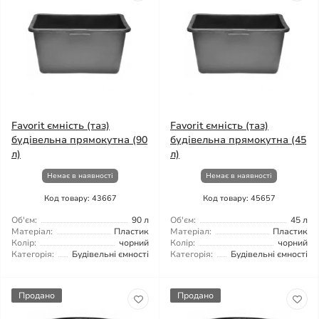
Favorit ємність (таз)
Favorit ємність (таз)
будівельна прямокутна (90
будівельна прямокутна (45
л)
л)
Немає в наявності
Немає в наявності
Код товару: 43667
Код товару: 45657
Об'єм:
90 л
Об'єм:
45 л
Матеріал:
Пластик
Матеріал:
Пластик
Колір:
чорний
Колір:
чорний
Категорія:
Будівельні ємності
Категорія:
Будівельні ємності
Продано
Продано