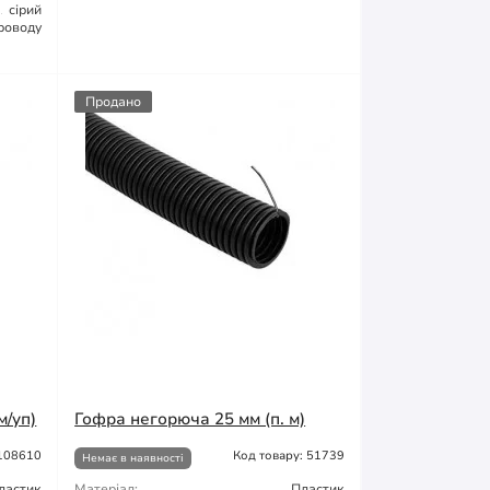
сірий
роводу
Продано
м/уп)
Гофра негорюча 25 мм (п. м)
 108610
Код товару: 51739
Немає в наявності
ластик
Матеріал:
Пластик