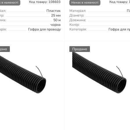
Код товару: 108603
Код товару:
 в наявності
Немає в наявності
іал:
Пластик
Матеріал:
П
тр:
25 мм
Діаметр:
на:
50 м
Довжина:
чорна
Колір:
рія:
Гофра для проводу
Категорія:
Гофра для п
дано
Продано