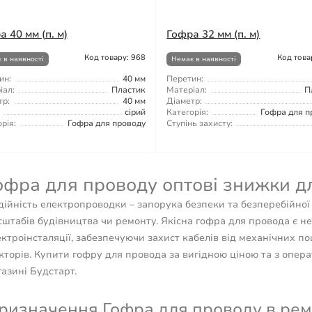
 40 мм (п. м)
Гофра 32 мм (п. м)
Код товару: 968
Код това
 в наявності
Немає в наявності
ин:
40 мм
Перетин:
іал:
Пластик
Матеріал:
П
тр:
40 мм
Діаметр:
сірий
Категорія:
Гофра для п
рія:
Гофра для проводу
Ступінь захисту:
офра для проводу оптові знижки дл
ійність електропроводки – запорука безпеки та безперебійної 
штабів будівництва чи ремонту. Якісна гофра для провода є н
ктроінсталяції, забезпечуючи захист кабелів від механічних п
кторів. Купити гофру для провода за вигідною ціною та з опер
азині Будстарт.
ризначення Гофра для проводу в ремон