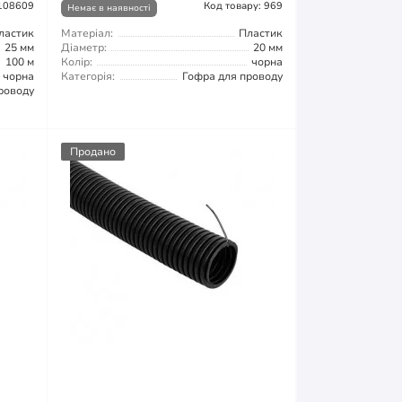
 108609
Код товару: 969
Немає в наявності
ластик
Матеріал:
Пластик
25 мм
Діаметр:
20 мм
100 м
Колір:
чорна
чорна
Категорія:
Гофра для проводу
роводу
Продано