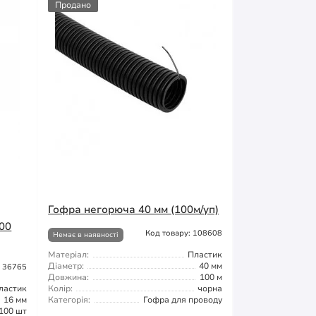
Продано
Гофра негорюча 40 мм (100м/уп)
100
Код товару: 108608
Немає в наявності
Матеріал:
Пластик
Діаметр:
40 мм
: 36765
Довжина:
100 м
ластик
Колір:
чорна
16 мм
Категорія:
Гофра для проводу
100 шт