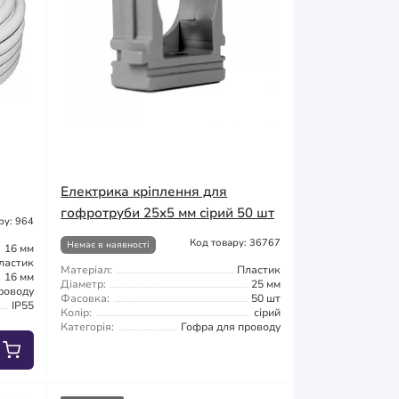
Електрика кріплення для
гофротруби 25х5 мм сірий 50 шт
ру: 964
Код товару: 36767
Немає в наявності
16 мм
ластик
Матеріал:
Пластик
16 мм
Діаметр:
25 мм
роводу
Фасовка:
50 шт
IP55
Колір:
сірий
Категорія:
Гофра для проводу