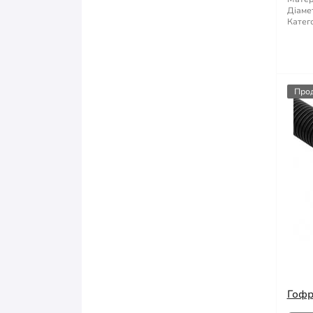
Діаме
Катего
Про
Гофр