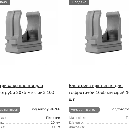
дано
Продано
трика кріплення для
Електрика кріплення для
отруби 20x6 мм сірий 100
гофротруби 16x5 мм сірий 
шт
Код товару: 36766
Код товару
 в наявності
Немає в наявності
іал:
Пластик
Матеріал:
П
тр:
20 мм
Діаметр:
ка:
100 шт
Фасовка: