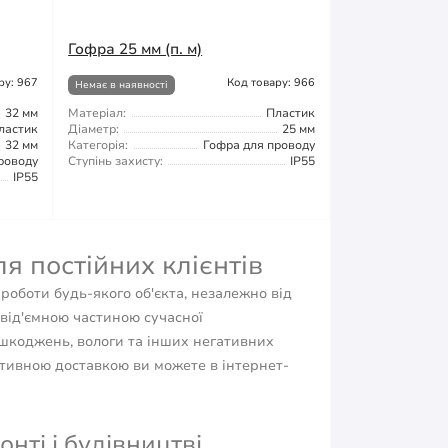
Гофра 25 мм (п. м)
ру: 967
Код товару: 966
Немає в наявності
32 мм
Матеріал:
Пластик
ластик
Діаметр:
25 мм
32 мм
Категорія:
Гофра для проводу
роводу
Ступінь захисту:
IP55
IP55
я постійних клієнтів
роботи будь-якого об'єкта, незалежно від
евід'ємною частиною сучасної
ошкоджень, вологи та інших негативних
ативною доставкою ви можете в інтернет-
ті і будівництві