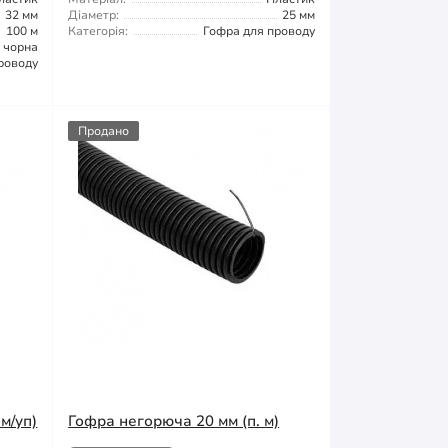
32 мм
Діаметр:
25 мм
100 м
Категорія:
Гофра для проводу
чорна
роводу
Продано
м/уп)
Гофра негорюча 20 мм (п. м)