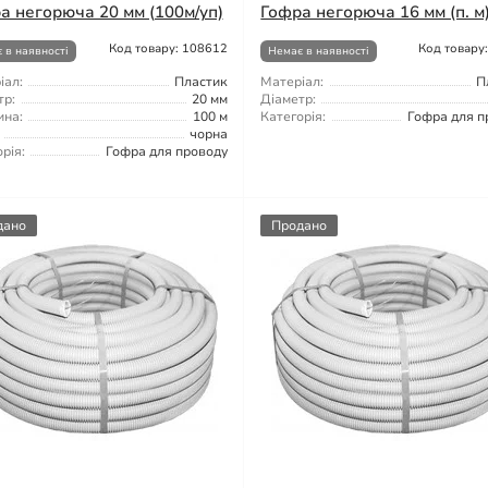
а негорюча 20 мм (100м/уп)
Гофра негорюча 16 мм (п. м
Код товару: 108612
Код товару
 в наявності
Немає в наявності
іал:
Пластик
Матеріал:
П
тр:
20 мм
Діаметр:
на:
100 м
Категорія:
Гофра для п
чорна
рія:
Гофра для проводу
дано
Продано