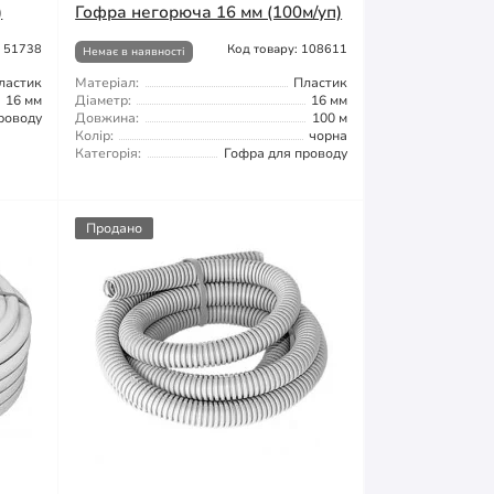
)
Гофра негорюча 16 мм (100м/уп)
: 51738
Код товару: 108611
Немає в наявності
ластик
Матеріал:
Пластик
16 мм
Діаметр:
16 мм
роводу
Довжина:
100 м
Колір:
чорна
Категорія:
Гофра для проводу
Продано