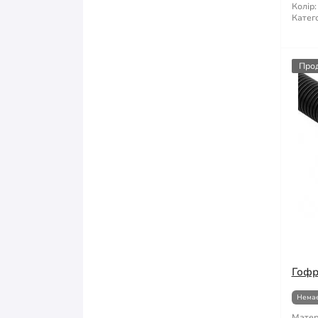
Колір:
Катего
Про
Гофр
Немає
Матер