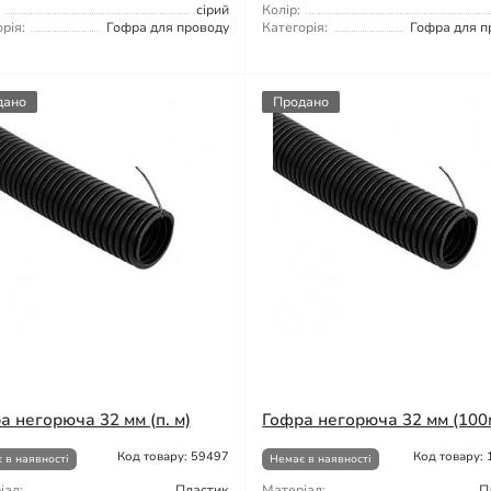
сірий
Колір:
рія:
Гофра для проводу
Категорія:
Гофра для п
дано
Продано
а негорюча 32 мм (п. м)
Гофра негорюча 32 мм (100
Код товару: 59497
Код товару:
 в наявності
Немає в наявності
іал:
Пластик
Матеріал:
П