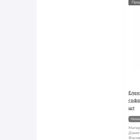
Про
Елек
гофр
шт
Немає
Матер
Діаме
Фасов