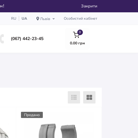
рн!
Закрити
RU
UA
Особистий кабінет
Львів
0
(067) 442-23-45
0.00 грн
Продано