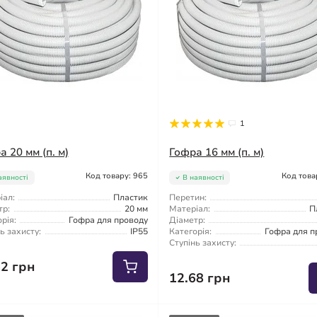
1
 20 мм (п. м)
Гофра 16 мм (п. м)
Код товару: 965
Код това
аявності
В наявності
іал:
Пластик
Перетин:
тр:
20 мм
Матеріал:
П
рія:
Гофра для проводу
Діаметр:
ь захисту:
IP55
Категорія:
Гофра для п
Ступінь захисту:
52 грн
12.68 грн