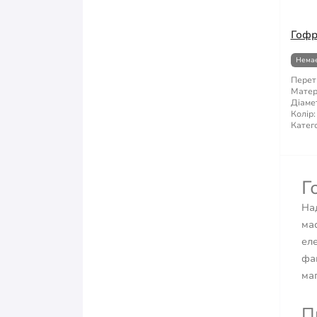
Гофра
Немає
Перет
Матер
Діаме
Колір:
Катего
Г
Над
мас
еле
фа
маг
П