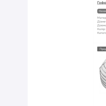
Гофр
Немає
Матер
Діаме
Довжи
Колір:
Катего
Про