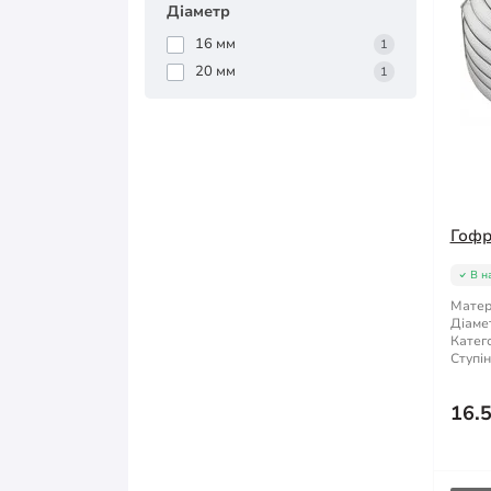
Діаметр
16 мм
1
20 мм
1
Гофра
В н
Матер
Діаме
Катего
Ступін
16.