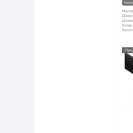
Немає
Матер
Діаме
Довжи
Колір:
Катего
Про