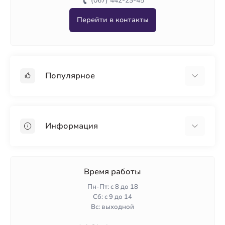
(067) 442-23-45
Перейти в контакты
Популярное
Гипсокартон
OSB
Информация
Пенопласт
Пенополистирол
Доставка
Минеральная вата
Оплата
Время работы
Клей для плитки
Контакты
Пн-Пт: с 8 до 18
Гарантия и возврат
Сб: с 9 до 14
Вс: выходной
Политика конфиденциальности
О нас