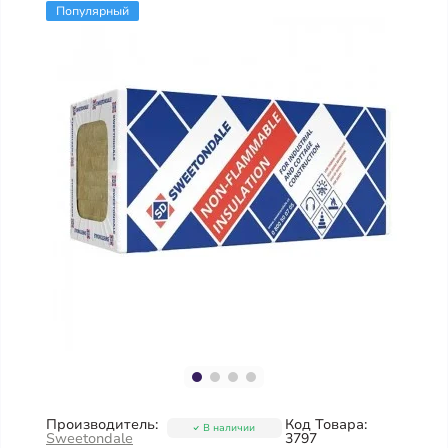
Популярный
Производитель:
Код Товара:
В наличии
Sweetondale
3797