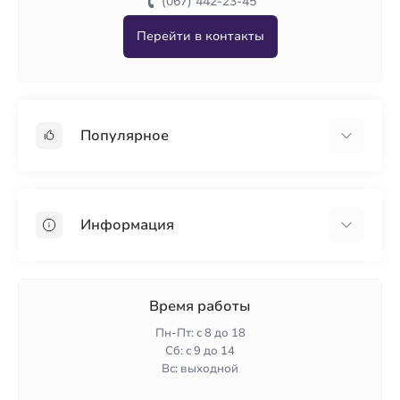
(067) 442-23-45
Перейти в контакты
Популярное
Гипсокартон
OSB
Информация
Пенопласт
Пенополистирол
Доставка
Минеральная вата
Оплата
Время работы
Клей для плитки
Контакты
Пн-Пт: с 8 до 18
Гарантия и возврат
Сб: с 9 до 14
Вс: выходной
Политика конфиденциальности
О нас