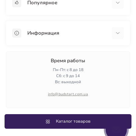
Популярное
Гипсокартон
OSB
Информация
Пенопласт
Пенополистирол
Доставка
Минеральная вата
Оплата
Время работы
Клей для плитки
Контакты
Пн-Пт: с 8 до 18
Гарантия и возврат
Сб: с 9 до 14
Вс: выходной
Политика конфиденциальности
О нас
info@budstart.com.ua
Отзывы
Карта сайта
Производители
Каталог товаров