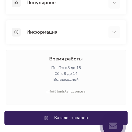
Популярное
Гипсокартон
OSB
Информация
Пенопласт
Пенополистирол
Доставка
Минеральная вата
Оплата
Время работы
Клей для плитки
Контакты
Пн-Пт: с 8 до 18
Гарантия и возврат
Сб: с 9 до 14
Вс: выходной
Политика конфиденциальности
О нас
info@budstart.com.ua
Отзывы
Карта сайта
Производители
Каталог товаров