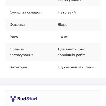
Суміші за складом
Натрієвий
Фасовка
Відро
Вага
1,4 кг
Область
Для внутрішніх і
застосування
зовнішніх робіт
Категорія
Гідроізоляційні суміші