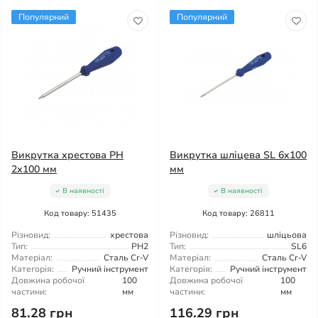
Популярний
Популярний
Викрутка хрестова PH
Викрутка шліцева SL 6x100
2x100 мм
мм
В наявності
В наявності
Код товару: 51435
Код товару: 26811
Різновид:
хрестова
Різновид:
шліцьова
Тип:
PH2
Тип:
SL6
Матеріал:
Сталь Cr-V
Матеріал:
Сталь Cr-V
Категорія:
Ручний інструмент
Категорія:
Ручний інструмент
Довжина робочої
100
Довжина робочої
100
частини:
мм
частини:
мм
81.28 грн
116.29 грн