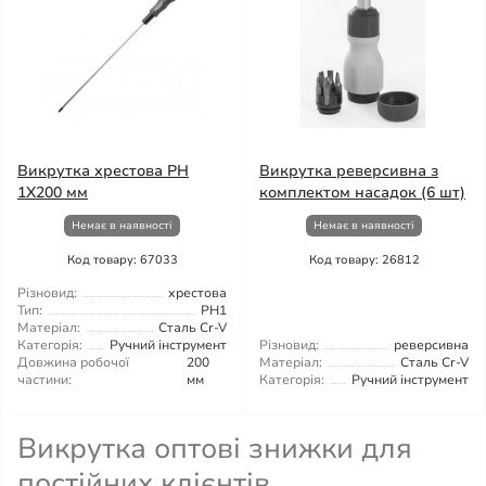
Викрутка хрестова PH
Викрутка реверсивна з
1X200 мм
комплектом насадок (6 шт)
Немає в наявності
Немає в наявності
Код товару: 67033
Код товару: 26812
Різновид:
хрестова
Тип:
PH1
Матеріал:
Сталь Cr-V
Категорія:
Ручний інструмент
Різновид:
реверсивна
Довжина робочої
200
Матеріал:
Сталь Cr-V
частини:
мм
Категорія:
Ручний інструмент
Викрутка оптові знижки для
постійних клієнтів