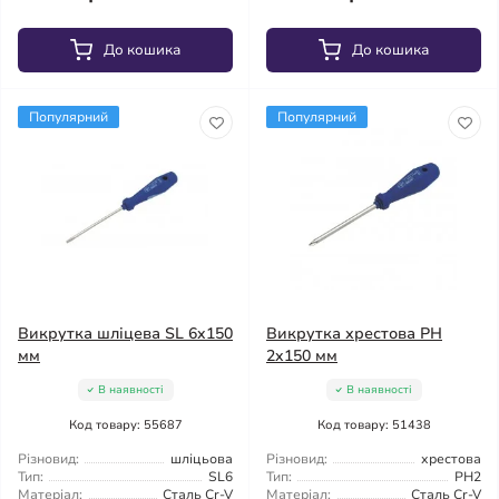
До кошика
До кошика
Популярний
Популярний
Викрутка шліцева SL 6x150
Викрутка хрестова PH
мм
2x150 мм
В наявності
В наявності
Код товару: 55687
Код товару: 51438
Різновид:
шліцьова
Різновид:
хрестова
Тип:
SL6
Тип:
PH2
Матеріал:
Сталь Cr-V
Матеріал:
Сталь Cr-V