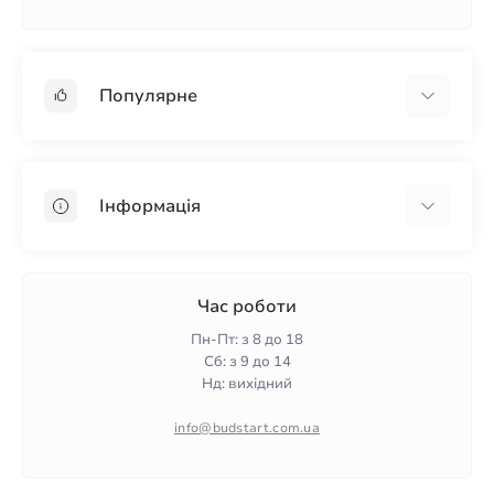
Популярне
Гіпсокартон
OSB
Інформація
Пінопласт
Пінополістирол
Доставка
Мінеральна вата
Оплата
Час роботи
Клей для плитки
Контакти
Пн-Пт: з 8 до 18
Гарантія та повернення
Сб: з 9 до 14
Нд: вихідний
Політика конфіденційності
Про нас
info@budstart.com.ua
Відгуки
Карта сайту