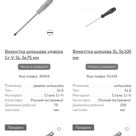
Викрутка шліцьова ударна
Викрутка шліцева SL 5х100
Cr-V SL 5x75 мм
мм
Немає в наявності
Немає в наявності
Код товару: 36554
Код товару: 51430
Різновид:
ударна шліцьова
Різновид:
шліцьова
Тип:
SL5
Тип:
SL5
Матеріал:
Сталь Cr-V
Матеріал:
Сталь Cr-V
Категорія:
Ручний інструмент
Категорія:
Ручний інструмент
Довжина робочої
75
Довжина робочої
100
частини:
мм
частини:
мм
Продано
Продано