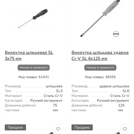
Викрутка шлицевая SL
Викрутка шліцьова ударна
3х75 мм
Cr-V SL 6x125 мм
Немає в наявності
Немає в наявності
Код товару: 51431
Код товару: 36555
Різновид:
шліцьова
Різновид:
ударна шліцьова
Тип:
SL3
Тип:
SL6
Матеріал:
Сталь Cr-V
Матеріал:
Сталь Cr-V
Категорія:
Ручний інструмент
Категорія:
Ручний інструмент
Довжина робочої
75
Довжина робочої
125
частини:
мм
частини:
мм
Продано
Продано