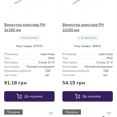
Викрутка хрестова PH
Викрутка хрестова PH
3x150 мм
1X150 мм
В наявності
В наявності
Код товару: 67032
Код товару: 26810
Різновид:
хрестова
Різновид:
хрестова
Тип:
PH3
Тип:
PH1
Матеріал:
Сталь Cr-V
Матеріал:
Сталь Cr-V
Категорія:
Ручний інструмент
Категорія:
Ручний інструмент
Довжина робочої
150
Довжина робочої
150
частини:
мм
частини:
мм
91.18 грн
54.19 грн
До кошика
До кошика
Продано
Продано