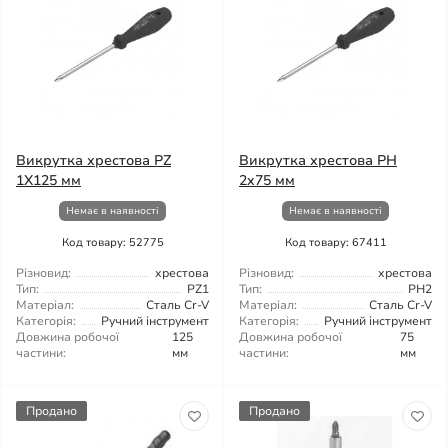
Викрутка хрестова PZ
Викрутка хрестова PH
1Х125 мм
2x75 мм
Немає в наявності
Немає в наявності
Код товару: 52775
Код товару: 67411
Різновид:
хрестова
Різновид:
хрестова
Тип:
PZ1
Тип:
PH2
Матеріал:
Сталь Cr-V
Матеріал:
Сталь Cr-V
Категорія:
Ручний інструмент
Категорія:
Ручний інструмент
Довжина робочої
125
Довжина робочої
75
частини:
мм
частини:
мм
Продано
Продано