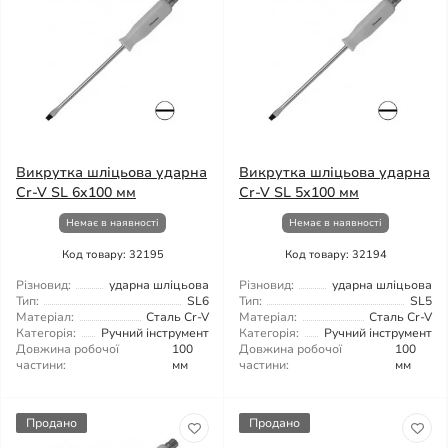
Викрутка шліцьова ударна
Викрутка шліцьова ударна
Cr-V SL 6x100 мм
Cr-V SL 5х100 мм
Немає в наявності
Немає в наявності
Код товару: 32195
Код товару: 32194
Різновид:
ударна шліцьова
Різновид:
ударна шліцьова
Тип:
SL6
Тип:
SL5
Матеріал:
Сталь Cr-V
Матеріал:
Сталь Cr-V
Категорія:
Ручний інструмент
Категорія:
Ручний інструмент
Довжина робочої
100
Довжина робочої
100
частини:
мм
частини:
мм
Продано
Продано