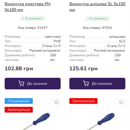
Викрутка хрестова PH
Викрутка шліцева SL 5x150
0x100 мм
мм
В наявності
В наявності
Код товару: 51437
Код товару: 67031
Різновид:
хрестова
Різновид:
шліцьова
Тип:
PH0
Тип:
SL5
Матеріал:
Сталь Cr-V
Матеріал:
Сталь Cr-V
Категорія:
Ручний інструмент
Категорія:
Ручний інструмент
Довжина робочої
100
Довжина робочої
150
частини:
мм
частини:
мм
102.88 грн
125.61 грн
До кошика
До кошика
Популярний
Закінчується
Закінчується