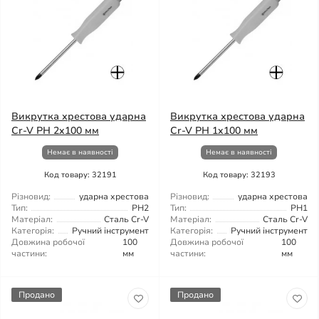
Викрутка хрестова ударна
Викрутка хрестова ударна
Cr-V PH 2x100 мм
Cr-V PH 1x100 мм
Немає в наявності
Немає в наявності
Код товару: 32191
Код товару: 32193
Різновид:
ударна хрестова
Різновид:
ударна хрестова
Тип:
PH2
Тип:
PH1
Матеріал:
Сталь Cr-V
Матеріал:
Сталь Cr-V
Категорія:
Ручний інструмент
Категорія:
Ручний інструмент
Довжина робочої
100
Довжина робочої
100
частини:
мм
частини:
мм
Продано
Продано