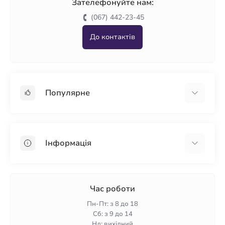
Зателефонуйте нам:
(067) 442-23-45
До контактів
Популярне
Гіпсокартон
OSB
Інформація
Пінопласт
Пінополістирол
Доставка
Мінеральна вата
Оплата
Час роботи
Клей для плитки
Контакти
Пн-Пт: з 8 до 18
Гарантія та повернення
Сб: з 9 до 14
Нд: вихідний