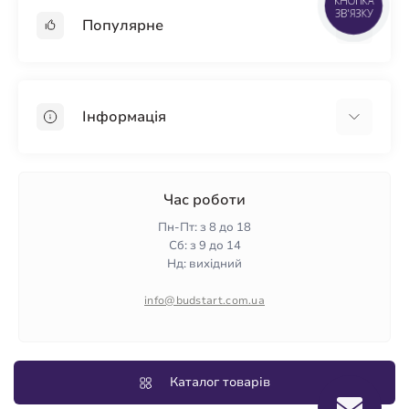
КНОПКА
ЗВ'ЯЗКУ
Популярне
Гіпсокартон
OSB
Інформація
Пінопласт
Пінополістирол
Доставка
Мінеральна вата
Оплата
Час роботи
Клей для плитки
Контакти
Пн-Пт: з 8 до 18
Гарантія та повернення
Сб: з 9 до 14
Нд: вихідний
Політика конфіденційності
Про нас
info@budstart.com.ua
Відгуки
Карта сайту
Виробники
Каталог товарів