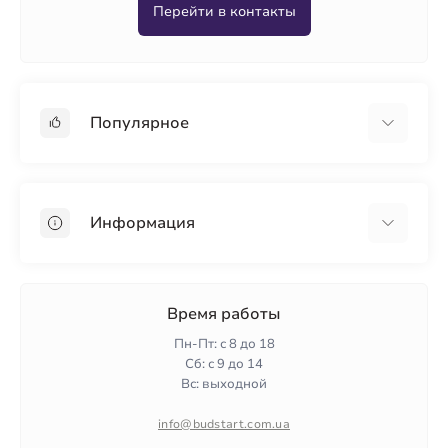
Перейти в контакты
Популярное
Гипсокартон
OSB
Информация
Пенопласт
Пенополистирол
Доставка
Минеральная вата
Оплата
Время работы
Клей для плитки
Контакты
Пн-Пт: с 8 до 18
Гарантия и возврат
Сб: с 9 до 14
Вс: выходной
Политика конфиденциальности
О нас
info@budstart.com.ua
Отзывы