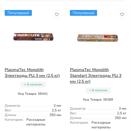
Популярный
Популярный
PlasmaTec Monolith
PlasmaTec Monolith
Электроды РЦ 3 мм (2,5 кг)
Standart Электроды РЦ 3
мм (2,5 кг)
В наличии
В наличии
Код Товара: 38441
Код Товара: 38388
Диаметр:
3 мм
Диаметр:
3 мм
Вес:
2,5 кг
Вес:
2,5 кг
Длина:
350 мм
Длина:
350 мм
Категория:
Расходные
Категория:
Расходные
материалы
материалы