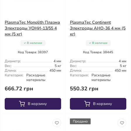
PlasmaTec Monolith Плазма
PlasmaTec Continent
Электроды УОНИ-13/55 4
Электроды АНО-36 4 мм (5
мм (5 кг)
кг)
В наличии
В наличии
Код Товара: 38397
Код Товара: 38445
Диаметр:
4 мм
Диаметр:
4 мм
Вес:
5 кг
Вес:
5 кг
Длина:
450 мм
Длина:
450 мм
Категория:
Расходные
Категория:
Расходные
материалы
материалы
666.72 грн
550.32 грн
В корзину
В корзину
Продано