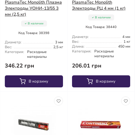
PlasmaTec Monolith Плазма
PlasmaTec Monolith
Электроды УОНИ-13/55 3
Электроды РЦ 4 мм (1 кг)
мм (2,5 кг)
В наличии
В наличии
Код Товара: 38440
Код Товара: 38398
Диаметр:
4 мм
Вес:
1 кг
Диаметр:
3 мм
Длина:
450 мм
Вес:
2,5 кг
Категория:
Расходные
Категория:
Расходные
материалы
материалы
346.22 грн
206.01 грн
В корзину
В корзину