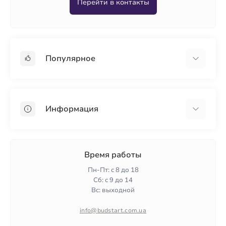
Перейти в контакты
Популярное
Гипсокартон
OSB
Информация
Пенопласт
Пенополистирол
Доставка
Минеральная вата
Оплата
Время работы
Клей для плитки
Контакты
Пн-Пт: с 8 до 18
Гарантия и возврат
Сб: с 9 до 14
Вс: выходной
Политика конфиденциальности
О нас
info@budstart.com.ua
Отзывы