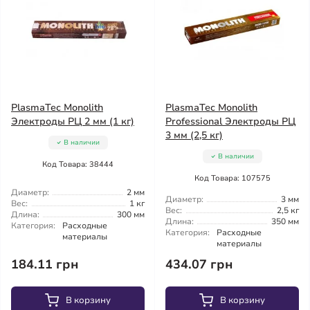
PlasmaTec Monolith
PlasmaTec Monolith
Электроды РЦ 2 мм (1 кг)
Professional Электроды РЦ
3 мм (2,5 кг)
В наличии
В наличии
Код Товара: 38444
Код Товара: 107575
Диаметр:
2 мм
Диаметр:
3 мм
Вес:
1 кг
Вес:
2,5 кг
Длина:
300 мм
Длина:
350 мм
Категория:
Расходные
Категория:
Расходные
материалы
материалы
184.11 грн
434.07 грн
В корзину
В корзину