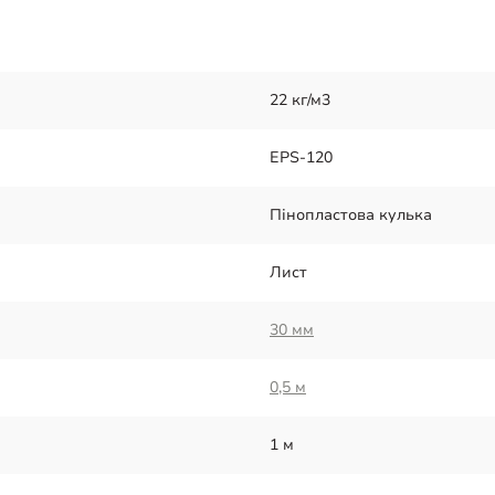
22 кг/м3
EPS-120
Пінопластова кулька
Лист
30 мм
0,5 м
1 м