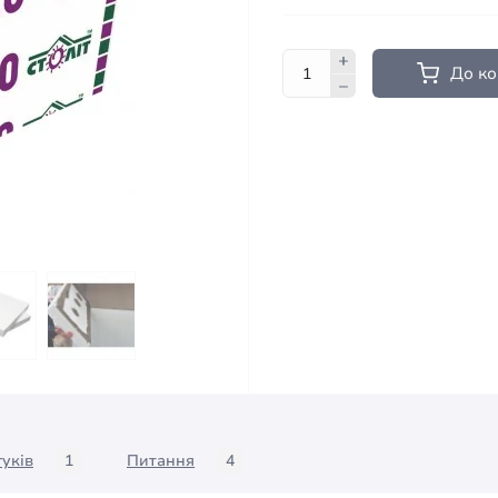
До к
гуків
1
Питання
4