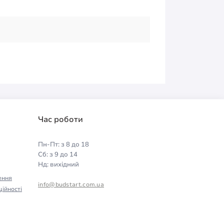
Час роботи
Пн-Пт: з 8 до 18
Сб: з 9 до 14
Нд: вихідний
ення
info@budstart.com.ua
ійності