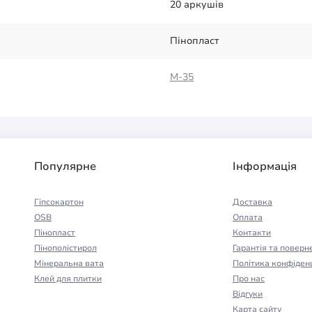
20 аркушів
Пінопласт
М-35
Популярне
Інформація
Гіпсокартон
Доставка
OSB
Оплата
Пінопласт
Контакти
Пінополістирол
Гарантія та поверн
Мінеральна вата
Політика конфіденц
Клей для плитки
Про нас
Відгуки
Карта сайту