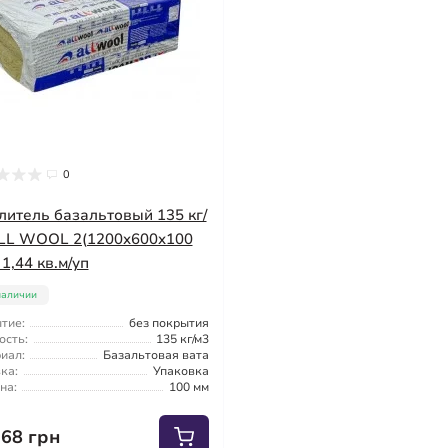
0
литель базальтовый 135 кг/
LL WOOL 2(1200x600x100
 1,44 кв.м/уп
наличии
тие:
без покрытия
ость:
135 кг/м3
иал:
Базальтовая вата
ка:
Упаковка
на:
100 мм
.68 грн