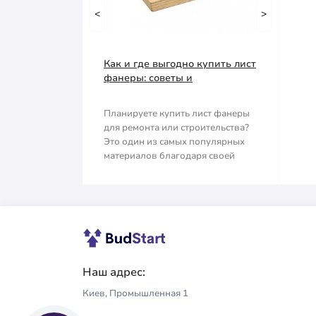
Емкость строительная
<
Тачка строительная
>
Наждачная бумага
Грабли
Как и где выгодно купить лист
Полипропиленовый мешок
Губки для шлифования
фанеры: советы и
рекомендации
Сварочные электроды
Зубило
Планируете купить лист фанеры
для ремонта или строительства?
Сетка абразивная
Кельма
Это один из самых популярных
материалов благодаря своей
Строительный скотч
Клещи
прочности, ле..
Ключи
Коронки
Лопата
Наш адрес:
Киев, Промышленная 1
Метла