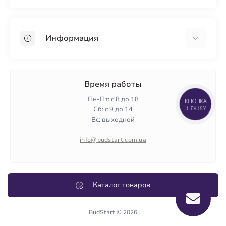
Гипсокартон
OSB
Информация
Пенопласт
Пенополистирол
Доставка
Минеральная вата
Оплата
Время работы
Клей для плитки
Контакты
Пн-Пт: с 8 до 18
КНОПКА
Гарантия и возврат
ЗВ'ЯЗКУ
Сб: с 9 до 14
Вс: выходной
Политика конфиденциальности
О нас
info@budstart.com.ua
Отзывы
Карта сайта
Производители
Каталог товаров
BudStart © 2026