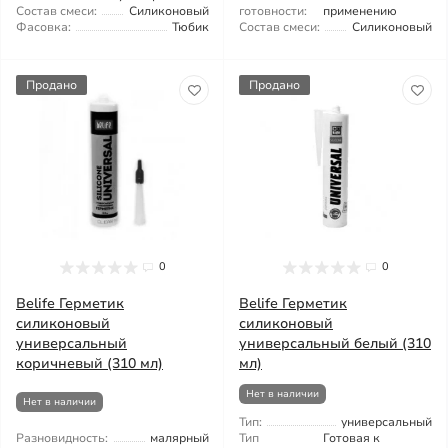
Состав смеси:
Силиконовый
готовности:
применению
Фасовка:
Тюбик
Состав смеси:
Силиконовый
Продано
Продано
0
0
Belife Герметик
Belife Герметик
силиконовый
силиконовый
универсальный
универсальный белый (310
коричневый (310 мл)
мл)
Нет в наличии
Нет в наличии
Тип:
универсальный
Разновидность:
малярный
Тип
Готовая к