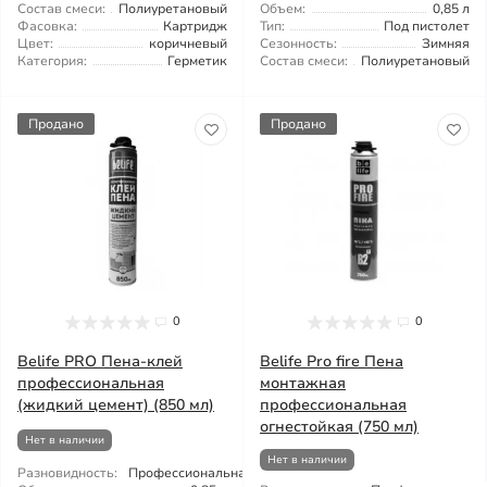
Состав смеси:
Полиуретановый
Объем:
0,85 л
Фасовка:
Картридж
Тип:
Под пистолет
Цвет:
коричневый
Сезонность:
Зимняя
Категория:
Герметик
Состав смеси:
Полиуретановый
Продано
Продано
0
0
Belife PRO Пена-клей
Belife Pro fire Пена
профессиональная
монтажная
(жидкий цемент) (850 мл)
профессиональная
огнестойкая (750 мл)
Нет в наличии
Нет в наличии
Разновидность:
Профессиональная