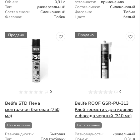
Объем:
0,31 л
готовности:
применению
Тип:
универсальный
Состав смеси:
Силиконовый
Состав смеси:
Силиконовый
Фасовка:
Тюбик
Фасовка:
Тюбик
Цвет:
белый
Продано
Продано
0
0
Belife STD Пена
Belife ROOF GSR-PU-313
монтажная бытовая (750
Клей герметик для кровли
мл)
и фасада черный (310 мл)
Нет в наличии
Нет в наличии
Разновидность:
Бытовая
Разновидность:
кровельный
Тип:
Под трубочку
Объем:
0,31 л