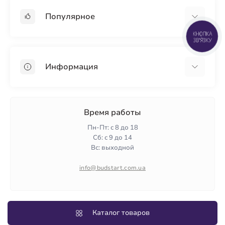
Популярное
КНОПКА
ЗВ'ЯЗКУ
Гипсокартон
OSB
Информация
Пенопласт
Пенополистирол
Доставка
Минеральная вата
Оплата
Время работы
Клей для плитки
Контакты
Пн-Пт: с 8 до 18
Гарантия и возврат
Сб: с 9 до 14
Вс: выходной
Политика конфиденциальности
О нас
info@budstart.com.ua
Отзывы
Карта сайта
Производители
Каталог товаров