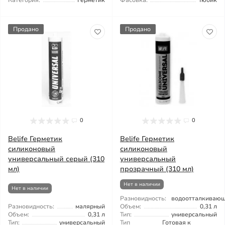
Категория:
Герметик
Фасовка:
Тюбик
Продано
Продано
0
0
Belife Герметик
Belife Герметик
силиконовый
силиконовый
универсальный серый (310
универсальный
мл)
прозрачный (310 мл)
Нет в наличии
Нет в наличии
Разновидность:
водоотталкиваю
Разновидность:
малярный
Объем:
0,31 л
Объем:
0,31 л
Тип:
универсальный
Тип:
универсальный
Тип
Готовая к