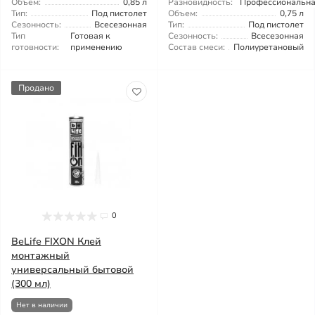
Объем:
0,85 л
Разновидность:
Профессиональн
Тип:
Под пистолет
Объем:
0,75 л
Сезонность:
Всесезонная
Тип:
Под пистолет
Тип
Готовая к
Сезонность:
Всесезонная
готовности:
применению
Состав смеси:
Полиуретановый
Продано
0
BeLife FIXON Клей
монтажный
универсальный бытовой
(300 мл)
Нет в наличии