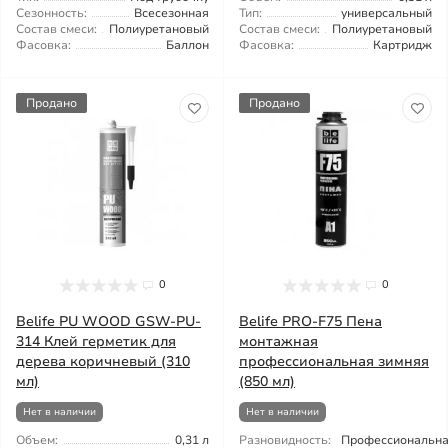
Сезонность:
Всесезонная
Тип:
универсальный
Состав смеси:
Полиуретановый
Состав смеси:
Полиуретановый
Фасовка:
Баллон
Фасовка:
Картридж
Продано
Продано
0
0
Belife PU WOOD GSW-PU-
Belife PRO-F75 Пена
314 Клей герметик для
монтажная
дерева коричневый (310
профессиональная зимняя
мл)
(850 мл)
Нет в наличии
Нет в наличии
Объем:
0,31 л
Разновидность:
Профессиональн