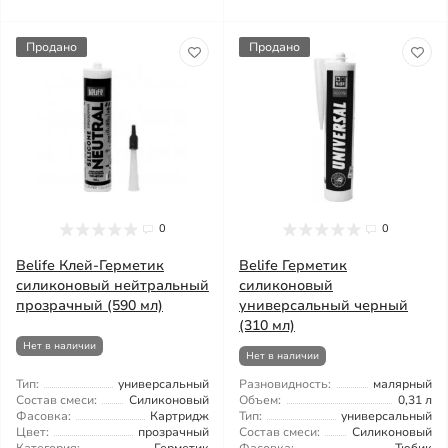
Продано
Продано
0
0
Belife Клей-Герметик
Belife Герметик
силиконовый нейтральный
силиконовый
прозрачный (590 мл)
универсальный черный
(310 мл)
Нет в наличии
Нет в наличии
Тип:
универсальный
Разновидность:
малярный
Состав смеси:
Силиконовый
Объем:
0,31 л
Фасовка:
Картридж
Тип:
универсальный
Цвет:
прозрачный
Состав смеси:
Силиконовый