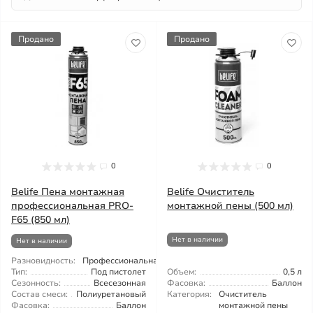
Продано
Продано
0
0
Belife Пена монтажная
Belife Очиститель
профессиональная PRO-
монтажной пены (500 мл)
F65 (850 мл)
Нет в наличии
Нет в наличии
Разновидность:
Профессиональная
Тип:
Под пистолет
Объем:
0,5 л
Сезонность:
Всесезонная
Фасовка:
Баллон
Состав смеси:
Полиуретановый
Категория:
Очиститель
Фасовка:
Баллон
монтажной пены