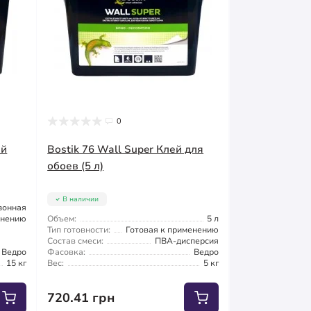
0
ей
Bostik 76 Wall Super Клей для
обоев (5 л)
В наличии
зонная
енению
Объем:
5 л
Тип готовности:
Готовая к применению
Состав смеси:
ПВА-дисперсия
Ведро
Фасовка:
Ведро
15 кг
Вес:
5 кг
720.41 грн