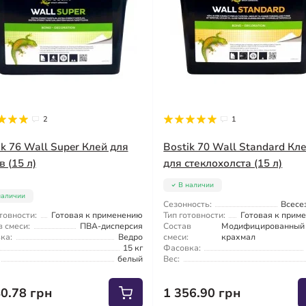
2
1
ik 76 Wall Super Клей для
Bostik 70 Wall Standard Кл
 (15 л)
для стеклохолста (15 л)
В наличии
наличии
Сезонность:
Всесе
товности:
Готовая к применению
Тип готовности:
Готовая к прим
 смеси:
ПВА-дисперсия
Состав
Модифицированный
ка:
Ведро
смеси:
крахмал
15 кг
Фасовка:
белый
Вес:
40.78 грн
1 356.90 грн