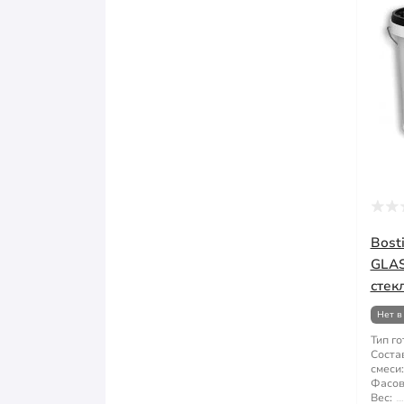
Bost
GLA
стекл
Нет в
Тип го
Соста
смеси:
Фасов
Вес: