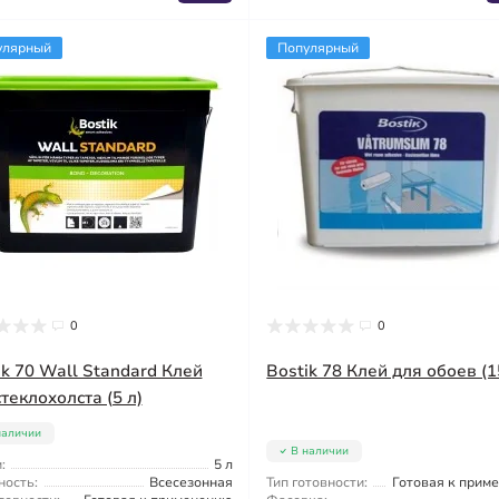
улярный
Популярный
0
0
ik 70 Wall Standard Клей
Bostik 78 Клей для обоев (1
теклохолста (5 л)
наличии
В наличии
:
5 л
ность:
Всесезонная
Тип готовности:
Готовая к прим