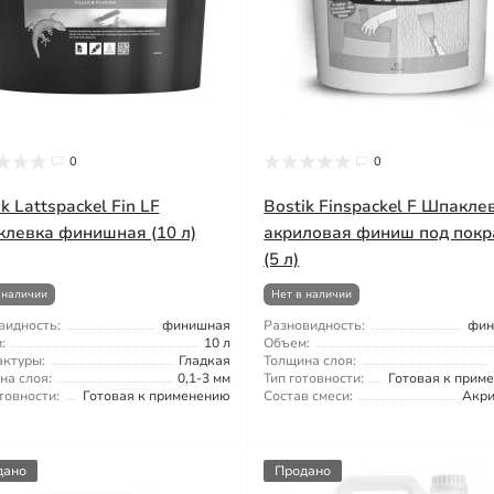
0
0
k Lattspackel Fin LF
Bostik Finspackel F Шпакле
левка финишная (10 л)
акриловая финиш под покр
(5 л)
 наличии
Нет в наличии
видность:
финишная
Разновидность:
фин
:
10 л
Объем:
актуры:
Гладкая
Толщина слоя:
на слоя:
0,1-3 мм
Тип готовности:
Готовая к прим
товности:
Готовая к применению
Состав смеси:
Акр
дано
Продано