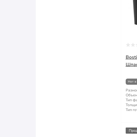
Секаторы
Стамеска
Строительная терка
Строительное правило
Bosti
Строительный миксер
Шпак
Строительный степлер ручной
Нет в
Разно
Струбцина
Объем
Тип ф
Толщи
Топор
Тип го
Шпатель
Про
Щетка по металлу