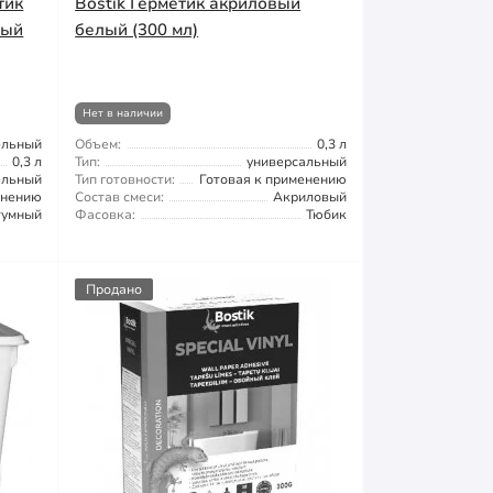
тик
Bostik Герметик акриловый
ный
белый (300 мл)
Нет в наличии
ельный
Объем:
0,3 л
0,3 л
Тип:
универсальный
ельный
Тип готовности:
Готовая к применению
енению
Состав смеси:
Акриловый
тумный
Фасовка:
Тюбик
Продано