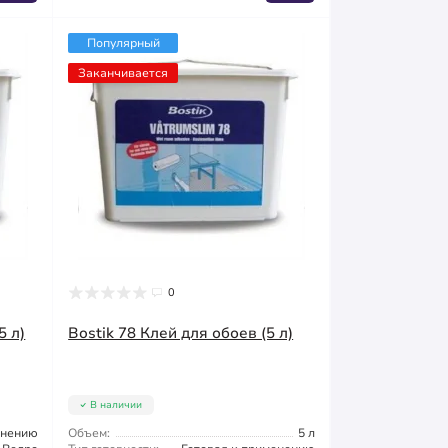
Популярный
Заканчивается
0
5 л)
Bostik 78 Клей для обоев (5 л)
В наличии
енению
Объем:
5 л