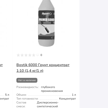
0
ат
Bostik 6000 Грунт концентрат
1:10 (1,4 кг/1 л)
Нет в наличии
Разновидность:
глубокого
проникновения
5 л
Объем:
1 л
ентрат
Тип готовности:
Концентрат
Состав
Дисперсионно-
смеси:
синтетический