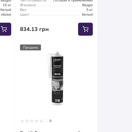
Ведро
Тип готовности:
Готовая к применению
15 кг
Фасовка:
Ведро
белый
Вес:
5 кг
 обоев
Цвет:
белый
834.13 грн
Продано
0