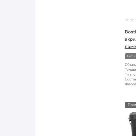
Молоток
Монтажные пистолеты
Bost
Напильники
акри
поме
Нож и лезвия
Нет в
Объем
Ножницы по металлу
Толщи
Тип го
Состав
Отвертка
Фасов
Пилы и ножовки
Про
Плоскогубцы
Рубанок