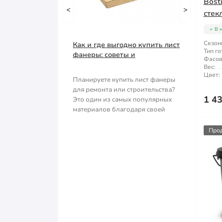
Bost
Емкость строительная
<
Тачка строительная
>
стек
Наждачная бумага
Грабли
В 
Сезон
Как и где выгодно купить лист
Полипропиленовый мешок
Губки для шлифования
Тип го
фанеры: советы и
Фасов
рекомендации
Вес:
Сварочные электроды
Зубило
Цвет:
Планируете купить лист фанеры
для ремонта или строительства?
Сетка абразивная
Кельма
1 4
Это один из самых популярных
материалов благодаря своей
Строительный скотч
Клещи
прочности, ле..
Про
Ключи
Коронки
Лопата
Метла