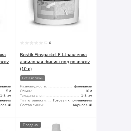
0
вка
Bostik Finspackel F Шпаклевка
аску
акриловая финиш под покраску
(10 л)
Нет в наличии
ишная
Разновидность:
финишная
5 л
Объем:
10 л
1-3 мм
Толщина слоя:
1-3 мм
енению
Тип готовности:
Готовая к применению
иловый
Состав смеси:
Акриловый
Продано