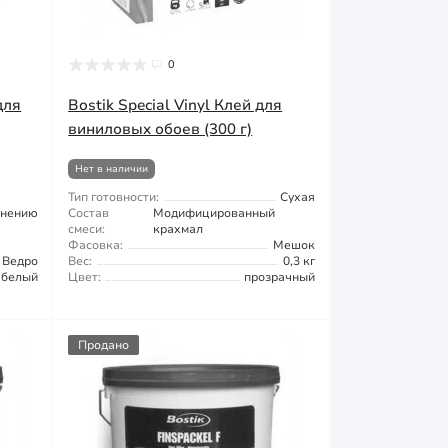
0
для
Bostik Special Vinyl Клей для
виниловых обоев (300 г)
Нет в наличии
Тип готовности:
Сухая
енению
Состав
Модифицированный
смеси:
крахмал
Фасовка:
Мешок
Ведро
Вес:
0,3 кг
белый
Цвет:
прозрачный
Продано