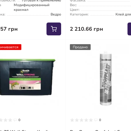
товности:
Готовая к применению
Фасовка:
в
Модифицированный
Вес:
крахмал
Цвет:
ка:
Ведро
Категория:
Клей для
.57 грн
2 210.66 грн
анчивается
Продано
0
0