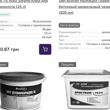
ik 75 Wall Strong Клей для
Den Braven Roofplast Герме
лохолста (15 л)
битумный кровельный чер
(300 мл)
наличии
ность:
Всесезонная
товности:
Готовая к применению
Нет в наличии
ка:
Ведро
Разновидность:
кров
15 кг
Объем:
белый
Тип:
кров
Тип готовности:
Готовая к прим
Состав смеси:
Би
30.87 грн
дано
Продано