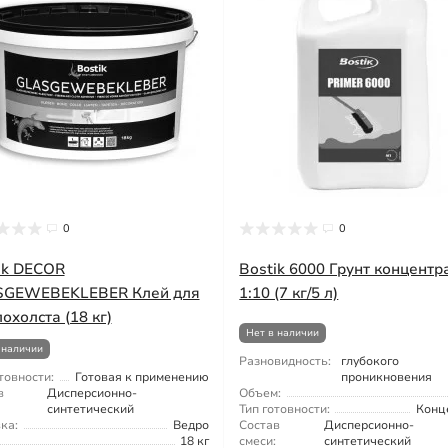
0
0
ik DECOR
Bostik 6000 Грунт концентр
SGEWEBEKLEBER Клей для
1:10 (7 кг/5 л)
охолста (18 кг)
Нет в наличии
 наличии
Разновидность:
глубокого
товности:
Готовая к применению
проникновения
в
Дисперсионно-
Объем:
синтетический
Тип готовности:
Конц
ка:
Ведро
Состав
Дисперсионно-
18 кг
смеси:
синтетический