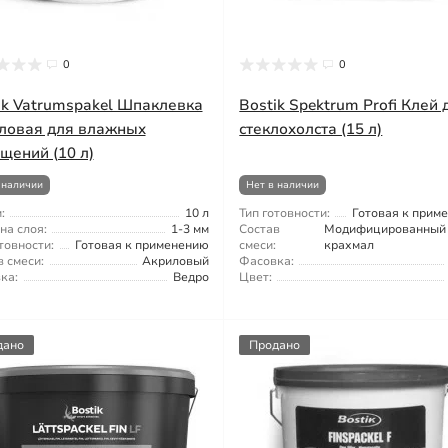
0
0
ik Vatrumspakel Шпаклевка
Bostik Spektrum Profi Клей 
ловая для влажных
стеклохолста (15 л)
щений (10 л)
 наличии
Нет в наличии
:
10 л
Тип готовности:
Готовая к прим
на слоя:
1-3 мм
Состав
Модифицированный
товности:
Готовая к применению
смеси:
крахмал
 смеси:
Акриловый
Фасовка:
ка:
Ведро
Цвет:
дано
Продано