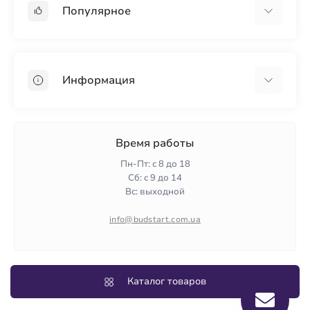
Популярное
Гипсокартон
OSB
Информация
Пенопласт
Пенополистирол
Доставка
Минеральная вата
Оплата
Время работы
Клей для плитки
Контакты
Пн-Пт: с 8 до 18
Гарантия и возврат
Сб: с 9 до 14
Вс: выходной
Политика конфиденциальности
О нас
info@budstart.com.ua
Отзывы
Карта сайта
Производители
Каталог товаров