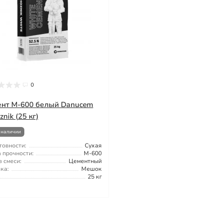
0
нт М-600 белый Danucem
nik (25 кг)
 наличии
товности:
Сухая
 прочности:
М-600
 смеси:
Цементный
ка:
Мешок
25 кг