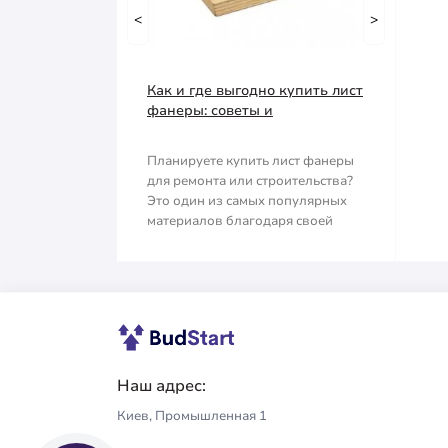
Емкость строительная
<
Тачка строительная
>
Наждачная бумага
Грабли
Как и где выгодно купить лист
Полипропиленовый мешок
Губки для шлифования
фанеры: советы и
рекомендации
Сварочные электроды
Зубило
Планируете купить лист фанеры
для ремонта или строительства?
Сетка абразивная
Кельма
Это один из самых популярных
материалов благодаря своей
Строительный скотч
Клещи
прочности, ле..
Ключи
Коронки
Лопата
Наш адрес:
Киев, Промышленная 1
Метла