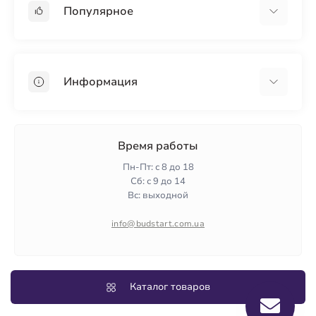
Популярное
Гипсокартон
OSB
Информация
Пенопласт
Пенополистирол
Доставка
Минеральная вата
Оплата
Время работы
Клей для плитки
Контакты
Пн-Пт: с 8 до 18
Гарантия и возврат
Сб: с 9 до 14
Вс: выходной
Политика конфиденциальности
О нас
info@budstart.com.ua
Отзывы
Карта сайта
Производители
Каталог товаров