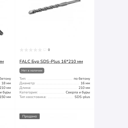
0
мм
FALС Бур SDS-Plus 16*210 мм
Нет в наличии
 бетону
Тип:
по бетону
18 мм
Диаметр:
16 мм
210 мм
Длина:
210 мм
и буры
Категория:
Сверла и буры
150 мм
Тип хвостовика:
SDS-plus
Продано