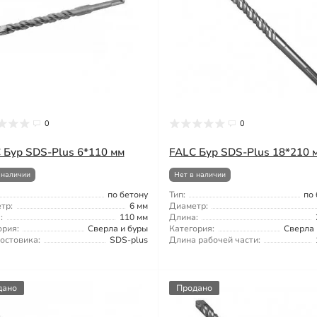
0
0
 Бур SDS-Plus 6*110 мм
FALС Бур SDS-Plus 18*210 
 наличии
Нет в наличии
по бетону
Тип:
по
тр:
6 мм
Диаметр:
:
110 мм
Длина:
ория:
Сверла и буры
Категория:
Сверла 
востовика:
SDS-plus
Длина рабочей части:
дано
Продано