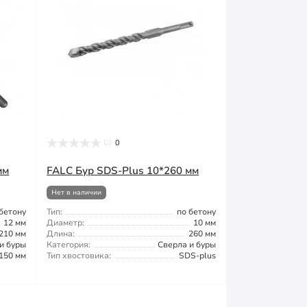
0
мм
FALС Бур SDS-Plus 10*260 мм
Нет в наличии
 бетону
Тип:
по бетону
12 мм
Диаметр:
10 мм
210 мм
Длина:
260 мм
и буры
Категория:
Сверла и буры
150 мм
Тип хвостовика:
SDS-plus