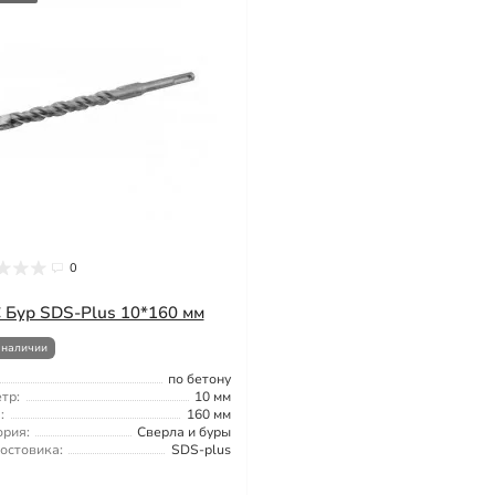
0
 Бур SDS-Plus 10*160 мм
 наличии
по бетону
тр:
10 мм
:
160 мм
ория:
Сверла и буры
востовика:
SDS-plus