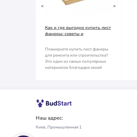
Емкость строительная
<
Тачка строительная
>
Наждачная бумага
Грабли
Как и где выгодно купить лист
Полипропиленовый мешок
Губки для шлифования
фанеры: советы и
рекомендации
Сварочные электроды
Зубило
Планируете купить лист фанеры
для ремонта или строительства?
Сетка абразивная
Кельма
Это один из самых популярных
материалов благодаря своей
Строительный скотч
Клещи
прочности, ле..
Ключи
Коронки
Лопата
Наш адрес:
Киев, Промышленная 1
Метла