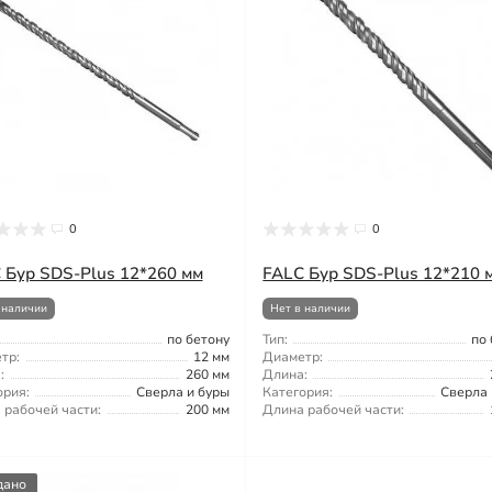
0
0
 Бур SDS-Plus 12*260 мм
FALС Бур SDS-Plus 12*210 
 наличии
Нет в наличии
по бетону
Тип:
по
тр:
12 мм
Диаметр:
:
260 мм
Длина:
ория:
Сверла и буры
Категория:
Сверла 
 рабочей части:
200 мм
Длина рабочей части:
дано