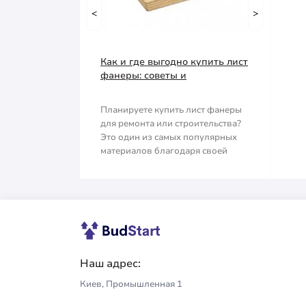
Емкость строительная
<
Тачка строительная
>
Наждачная бумага
Грабли
Как и где выгодно купить лист
Полипропиленовый мешок
Губки для шлифования
фанеры: советы и
рекомендации
Сварочные электроды
Зубило
Планируете купить лист фанеры
для ремонта или строительства?
Сетка абразивная
Кельма
Это один из самых популярных
материалов благодаря своей
Строительный скотч
Клещи
прочности, ле..
Ключи
Коронки
Лопата
Наш адрес:
Киев, Промышленная 1
Метла