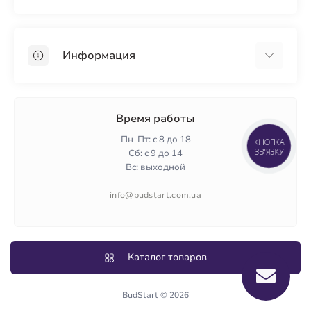
Гипсокартон
OSB
Информация
Пенопласт
Пенополистирол
Доставка
Минеральная вата
Оплата
Время работы
Клей для плитки
Контакты
Пн-Пт: с 8 до 18
КНОПКА
Гарантия и возврат
ЗВ'ЯЗКУ
Сб: с 9 до 14
Вс: выходной
Политика конфиденциальности
О нас
info@budstart.com.ua
Отзывы
Карта сайта
Производители
Каталог товаров
BudStart © 2026