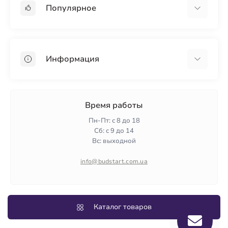
Популярное
Гипсокартон
OSB
Информация
Пенопласт
Пенополистирол
Доставка
Минеральная вата
Оплата
Время работы
Клей для плитки
Контакты
Пн-Пт: с 8 до 18
Гарантия и возврат
Сб: с 9 до 14
Вс: выходной
Политика конфиденциальности
О нас
info@budstart.com.ua
Отзывы
Карта сайта
Производители
Каталог товаров