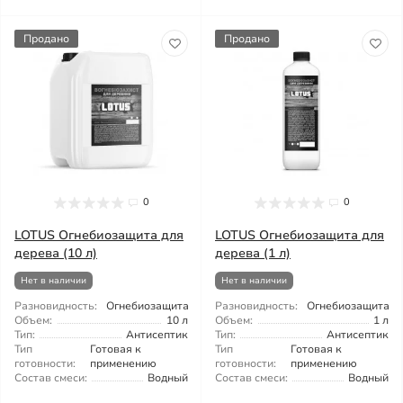
Продано
Продано
0
0
LOTUS Огнебиозащита для
LOTUS Огнебиозащита для
дерева (10 л)
дерева (1 л)
Нет в наличии
Нет в наличии
Разновидность:
Огнебиозащита
Разновидность:
Огнебиозащита
Объем:
10 л
Объем:
1 л
Тип:
Антисептик
Тип:
Антисептик
Тип
Готовая к
Тип
Готовая к
готовности:
применению
готовности:
применению
Состав смеси:
Водный
Состав смеси:
Водный