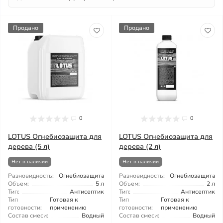
Продано
Продано
0
0
LOTUS Огнебиозащита для
LOTUS Огнебиозащита для
дерева (5 л)
дерева (2 л)
Нет в наличии
Нет в наличии
Разновидность:
Огнебиозащита
Разновидность:
Огнебиозащита
Объем:
5 л
Объем:
2 л
Тип:
Антисептик
Тип:
Антисептик
Тип
Готовая к
Тип
Готовая к
готовности:
применению
готовности:
применению
Состав смеси:
Водный
Состав смеси:
Водный