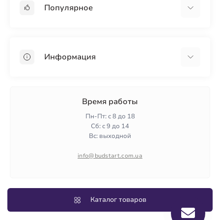
Популярное
Гипсокартон
OSB
Информация
Пенопласт
Пенополистирол
Доставка
Минеральная вата
Оплата
Время работы
Клей для плитки
Контакты
Пн-Пт: с 8 до 18
Гарантия и возврат
Сб: с 9 до 14
Вс: выходной
Политика конфиденциальности
О нас
info@budstart.com.ua
Отзывы
Карта сайта
Производители
Каталог товаров