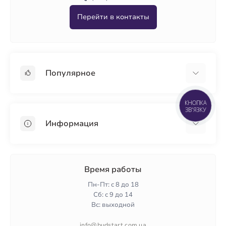
Перейти в контакты
Популярное
Гипсокартон
КНОПКА
ЗВ'ЯЗКУ
OSB
Информация
Пенопласт
Пенополистирол
Доставка
Минеральная вата
Оплата
Время работы
Клей для плитки
Контакты
Пн-Пт: с 8 до 18
Гарантия и возврат
Сб: с 9 до 14
Вс: выходной
Политика конфиденциальности
О нас
info@budstart.com.ua