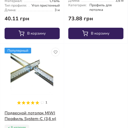
Длина:
3,6 м
Материал:
Сталь
Категория:
Профиль для
Тип профиля:
Угол пристенный
потолка
Длина:
3 м
73.88 грн
40.11 грн
В корзину
В корзину
Популярный
1
Подвесной потолок MIWI
Профиль System-C (3,6 м)
В наличии